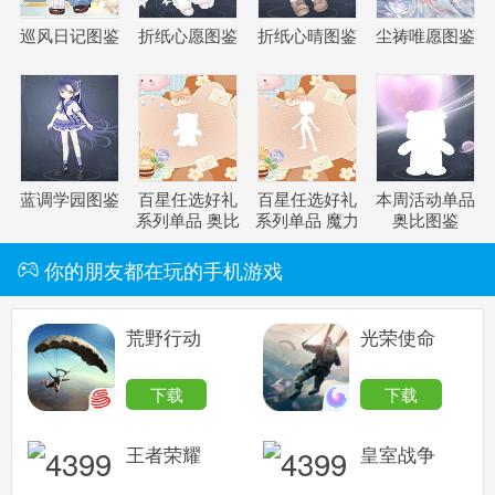
巡风日记图鉴
折纸心愿图鉴
折纸心晴图鉴
尘祷唯愿图鉴
奥比岛手机版
搜
手
蓝调学园图鉴
百星任选好礼
百星任选好礼
本周活动单品
系列单品 奥比
系列单品 魔力
奥比图鉴
图鉴
图鉴
你的朋友都在玩的手机游戏
荒野行动
光荣使命
下载
下载
王者荣耀
皇室战争