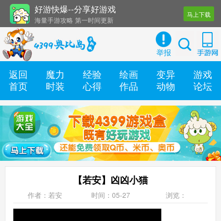
好游快爆--分享好游戏
马上下载
海量手游攻略 第一时间更新
还有几十款实用辅助工具
举报
返回
魔力
经验
绘画
变异
游戏
首页
时装
心得
作品
动物
论坛
【若安】凶凶小猫
作者：若安
时间：05-27
浏览：