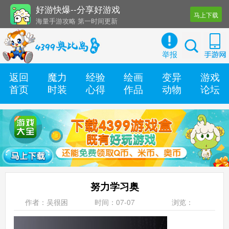
好游快爆--分享好游戏
马上下载
海量手游攻略 第一时间更新
还有几十款实用辅助工具
举报
返回
魔力
经验
绘画
变异
游戏
首页
时装
心得
作品
动物
论坛
努力学习奥
作者：吴很困
时间：07-07
浏览：