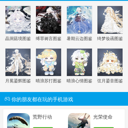
奥比岛手机版
搜
手
晶洞菇境图鉴
缚罪祷言图鉴
暑期云边图鉴
绮梦妆函图鉴
月冕鎏辉图鉴
晴浪苏打图鉴
晴浪心情图鉴
弦月鎏音图鉴
你的朋友都在玩的手机游戏
荒野行动
光荣使命