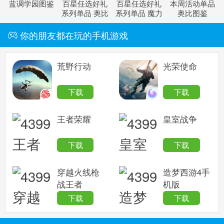
蓝调学园图鉴
百星任选好礼
百星任选好礼
本周活动单品
系列单品 奥比
系列单品 魔力
奥比图鉴
图鉴
图鉴
你的朋友都在玩的手机游戏
荒野行动
光荣使命
下载
下载
王者荣耀
皇室战争
下载
下载
穿越火线枪
造梦西游4手
战王者
机版
下载
下载