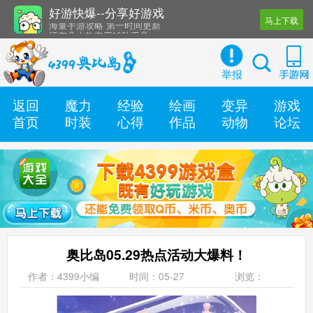
好游快爆--分享好游戏
马上下载
还有几十款实用辅助工具
海量手游攻略 第一时间更新
举报
返回
魔力
经验
绘画
变异
游戏
首页
时装
心得
作品
动物
论坛
奥比岛05.29热点活动大爆料！
作者：4399小编
时间：05-27
浏览：