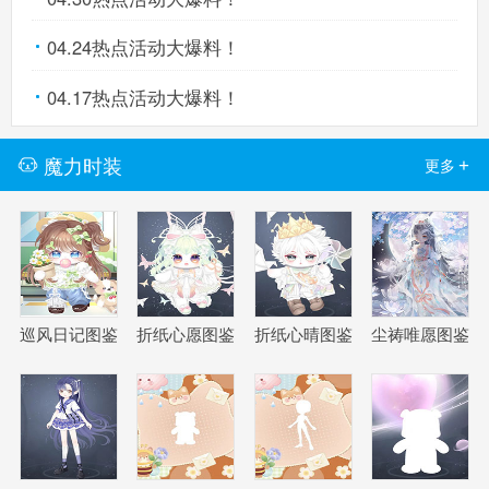
04.24热点活动大爆料！
04.17热点活动大爆料！
网
魔力时装
+
更多
巡风日记图鉴
折纸心愿图鉴
折纸心晴图鉴
尘祷唯愿图鉴