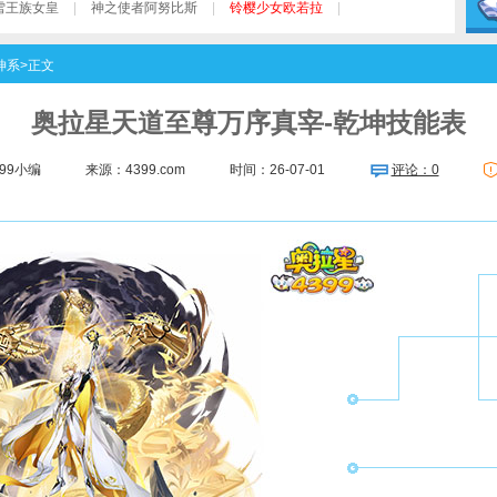
雪王族女皇
|
神之使者阿努比斯
|
铃樱少女欧若拉
|
坤系
>正文
奥拉星天道至尊万序真宰-乾坤技能表
399小编
来源：4399.com
时间：26-07-01
评论：0