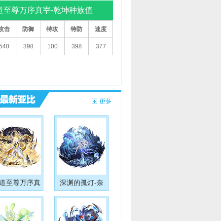
道至尊万序真宰-乾坤种族值
攻击
防御
特攻
特防
速度
540
398
100
398
377
道至尊万序真
深渊的孤灯-奈