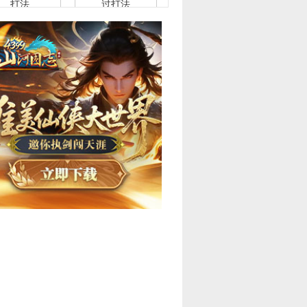
至尊-玄皇耀凌
天启纪元缔世圣冕-
平民稳定100%
梵天完全平民稳定
必过打法
100%必过打法