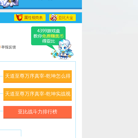
举报反馈
天道至尊万序真宰-乾坤怎么得
在哪得
天道至尊万序真宰-乾坤实战视
频
亚比战斗力排行榜