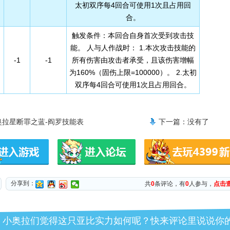
太初双序每4回合可使用1次且占用回
合。
触发条件：本回合自身首次受到攻击技
能。 人与人作战时： 1.本次攻击技能的
-1
-1
所有伤害由攻击者承受，且该伤害增幅
为160%（固伤上限=100000）。 2.太初
双序每4回合可使用1次且占用回合。
奥拉星断罪之蓝-阎罗技能表
下一篇：没有了
分享到：
共
0
条评论，有
0
人参与，
点击
小奥拉们觉得这只亚比实力如何呢？快来评论里说说你