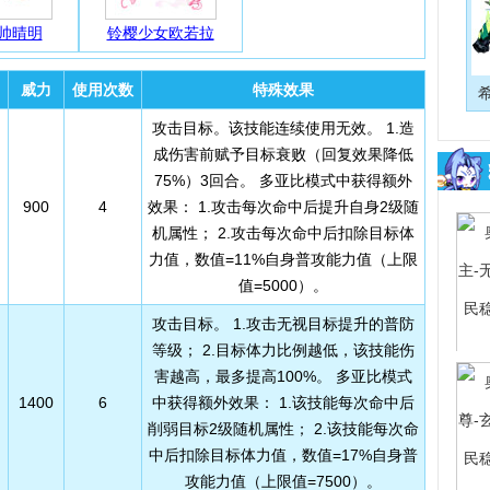
帅晴明
铃樱少女欧若拉
威力
使用次数
特殊效果
攻击目标。该技能连续使用无效。 1.造
成伤害前赋予目标衰败（回复效果降低
75%）3回合。 多亚比模式中获得额外
900
4
效果： 1.攻击每次命中后提升自身2级随
机属性； 2.攻击每次命中后扣除目标体
力值，数值=11%自身普攻能力值（上限
值=5000）。
攻击目标。 1.攻击无视目标提升的普防
等级； 2.目标体力比例越低，该技能伤
害越高，最多提高100%。 多亚比模式
纪元
1400
6
中获得额外效果： 1.该技能每次命中后
完全
削弱目标2级随机属性； 2.该技能每次命
中后扣除目标体力值，数值=17%自身普
攻能力值（上限值=7500）。