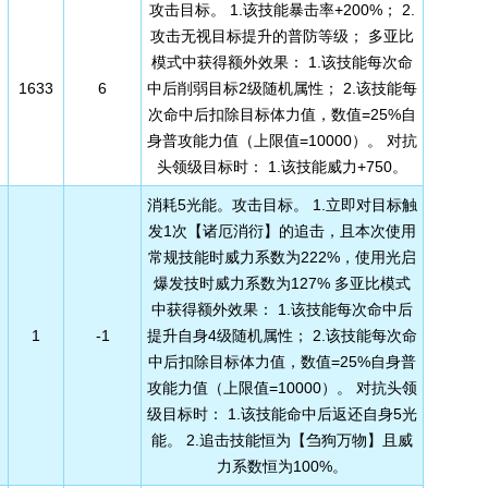
攻击目标。 1.该技能暴击率+200%； 2.
攻击无视目标提升的普防等级； 多亚比
模式中获得额外效果： 1.该技能每次命
1633
6
中后削弱目标2级随机属性； 2.该技能每
次命中后扣除目标体力值，数值=25%自
身普攻能力值（上限值=10000）。 对抗
头领级目标时： 1.该技能威力+750。
消耗5光能。攻击目标。 1.立即对目标触
发1次【诸厄消衍】的追击，且本次使用
常规技能时威力系数为222%，使用光启
爆发技时威力系数为127% 多亚比模式
中获得额外效果： 1.该技能每次命中后
1
-1
提升自身4级随机属性； 2.该技能每次命
中后扣除目标体力值，数值=25%自身普
攻能力值（上限值=10000）。 对抗头领
级目标时： 1.该技能命中后返还自身5光
能。 2.追击技能恒为【刍狗万物】且威
力系数恒为100%。