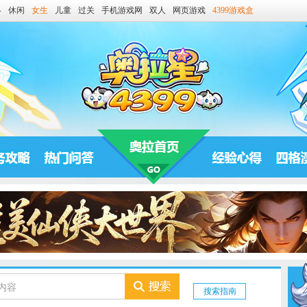
略
休闲
女生
儿童
过关
手机游戏网
双人
网页游戏
4399游戏盒
搜索指南