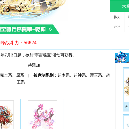
天
体力
895
峰战斗力：56624
26年7月3日起，参加“宇宙秘宝”活动可获得。
待添加
、完全系、原系 |
被克制系别
：超木系、超神系、湮灭系、超
王系
天