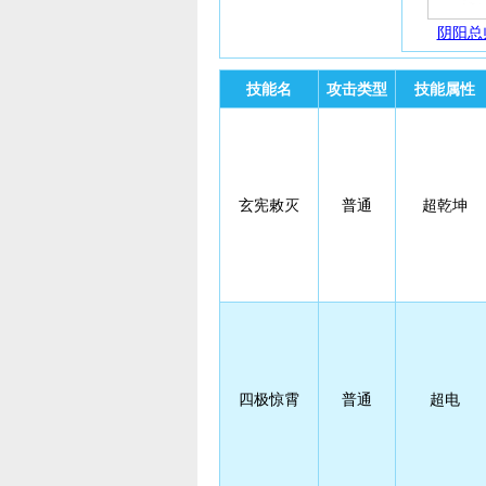
阴阳总
技能名
攻击类型
技能属性
玄宪敕灭
普通
超乾坤
四极惊霄
普通
超电