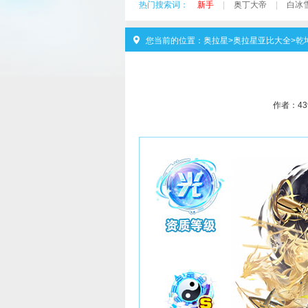
热门搜索词：
新手
|
奥丁大帝
|
白冰
您当前的位置：
奥拉星
>
奥拉星亚比大全
>
乾
作者：
4