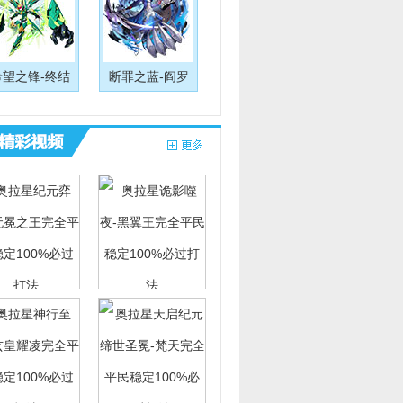
希望之锋-终结
断罪之蓝-阎罗
弈主-无冕之王
诡影噬夜-黑翼王完
平民稳定100%
全平民稳定100%必
必过打法
过打法