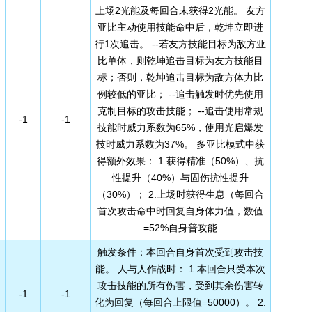
上场2光能及每回合末获得2光能。 友方
亚比主动使用技能命中后，乾坤立即进
行1次追击。 --若友方技能目标为敌方亚
比单体，则乾坤追击目标为友方技能目
标；否则，乾坤追击目标为敌方体力比
例较低的亚比； --追击触发时优先使用
克制目标的攻击技能； --追击使用常规
-1
-1
技能时威力系数为65%，使用光启爆发
技时威力系数为37%。 多亚比模式中获
得额外效果： 1.获得精准（50%）、抗
性提升（40%）与固伤抗性提升
（30%）； 2.上场时获得生息（每回合
首次攻击命中时回复自身体力值，数值
=52%自身普攻能
触发条件：本回合自身首次受到攻击技
能。 人与人作战时： 1.本回合只受本次
攻击技能的所有伤害，受到其余伤害转
-1
-1
化为回复（每回合上限值=50000）。 2.