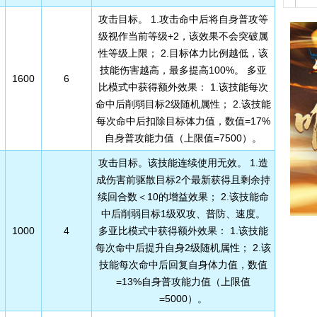
攻击目标。 1.攻击命中后将自身普攻等
神行
级视作当前等级+2，该效果不会突破属
性等级上限； 2.目标体力比例越低，该
完全
技能伤害越高，最多提高100%。 多亚
1600
6
比模式中获得额外效果： 1.该技能每次
命中后削弱目标2级随机属性； 2.该技能
每次命中后扣除目标体力值，数值=17%
自身普攻能力值（上限值=7500）。
攻击目标。该技能连续使用无效。 1.造
成伤害前驱散目标2个最新获得且剩余持
续回合数＜10的增益效果； 2.该技能命
中后削弱目标1级双攻、普防、速度。
1000
4
多亚比模式中获得额外效果： 1.该技能
每次命中后提升自身2级随机属性； 2.该
技能每次命中后回复自身体力值，数值
=13%自身普攻能力值（上限值
=5000）。