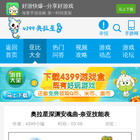
好游快爆--分享好游戏
马上下载
海量手游攻略 第一时间更新
还有几十款实用辅助工具
举报
返回
亚比
热门
视频
游戏
游戏
首页
大全
问答
攻略
动态
论坛
奥拉星深渊安魂曲-奈亚技能表
作者：4399小编
时间：03-08
浏览：