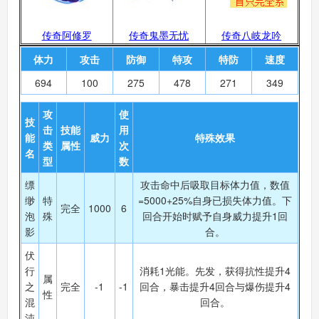
传奇阿修罗
传奇鬼墨无忧
传奇八岐龙吟
体力
攻击
防御
特攻
特防
速度
694
100
275
478
271
349
攻
使
技
击
技能
用
能
威力
特殊效果
类
属性
次
名
型
数
缥
攻击命中后吸取目标体力值，数值
缈
特
=5000+25%自身已损失体力值。下
完全
1000
6
泡
殊
回合开始时赋予自身威力提升1回
影
合。
伏
行
消耗1光能。先发，获得抗性提升4
属
之
完全
-1
-1
回合，暴击提升4回合与爆伤提升4
性
混
回合。
沌