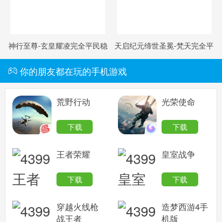
神行至尊-玄皇耀凌完全平民稳
天启纪元缔世圣冕-梵天完全平
定100%必过打法
民稳定100%必过打法
你的朋友都在玩的手机游戏
荒野行动
光荣使命
下载
下载
王者荣耀
皇室战争
下载
下载
穿越火线枪
造梦西游4手
战王者
机版