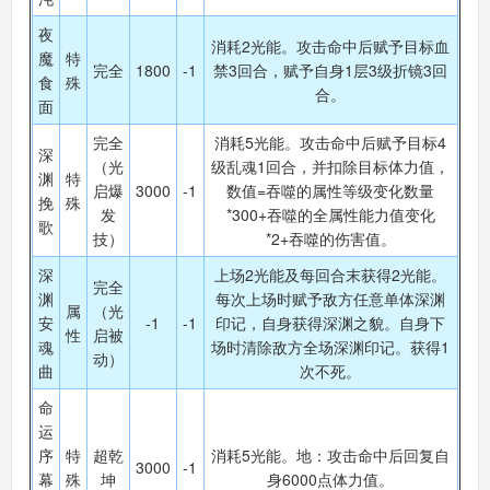
夜
消耗2光能。攻击命中后赋予目标血
魔
特
奥拉星手机版
完全
1800
-1
禁3回合，赋予自身1层3级折镜3回
搜
手
食
殊
合。
面
完全
消耗5光能。攻击命中后赋予目标4
深
（光
级乱魂1回合，并扣除目标体力值，
渊
特
启爆
3000
-1
数值=吞噬的属性等级变化数量
挽
殊
发
*300+吞噬的全属性能力值变化
歌
技）
*2+吞噬的伤害值。
深
上场2光能及每回合末获得2光能。
完全
渊
每次上场时赋予敌方任意单体深渊
属
（光
安
-1
-1
印记，自身获得深渊之貌。自身下
性
启被
魂
场时清除敌方全场深渊印记。获得1
动）
曲
次不死。
命
运
序
特
超乾
消耗5光能。地：攻击命中后回复自
3000
-1
幕
殊
坤
身6000点体力值。