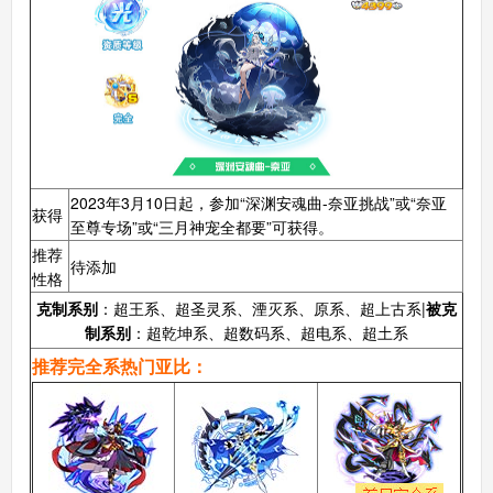
2023年3月10日起，参加“深渊安魂曲-奈亚挑战”或“奈亚
获得
至尊专场”或“三月神宠全都要”可获得。
推荐
待添加
性格
克制系别
：超王系、超圣灵系、湮灭系、原系、超上古系|
被克
制系别
：超乾坤系、超数码系、超电系、超土系
推荐完全系热门亚比：