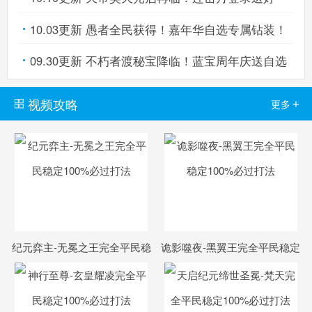
10.03更新 愚者全民获得！嘉年华自选专属钻装！
礼！
09.30更新 不朽者渡秘宝降临！蓝宝周年庆送自选
亚比！
视频攻略
+
更多
纪元弈主-无冕之王完全平民稳
诡影噬夜-黑翼王完全平民稳定
定100%必过打法
100%必过打法