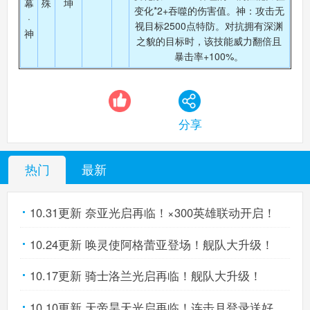
幕
殊
坤
变化*2+吞噬的伤害值。神：攻击无
·
视目标2500点特防。对抗拥有深渊
神
之貌的目标时，该技能威力翻倍且
暴击率+100%。
分享
热门
最新
10.31更新 奈亚光启再临！×300英雄联动开启！
10.24更新 唤灵使阿格蕾亚登场！舰队大升级！
10.17更新 骑士洛兰光启再临！舰队大升级！
10.10更新 天帝昊天光启再临！连击月登录送好