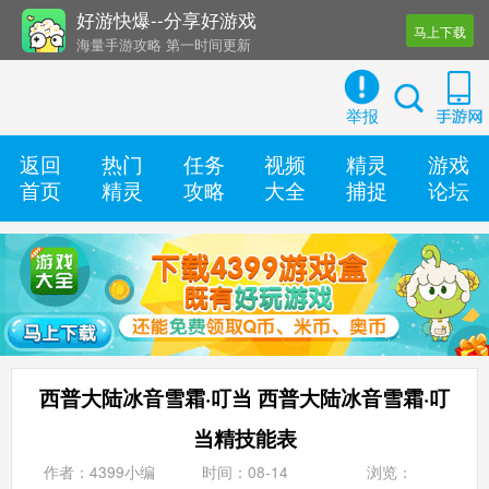
好游快爆--分享好游戏
马上下载
海量手游攻略 第一时间更新
还有几十款实用辅助工具
举报
返回
热门
任务
视频
精灵
游戏
首页
精灵
攻略
大全
捕捉
论坛
西普大陆冰音雪霜·叮当 西普大陆冰音雪霜·叮
当精技能表
作者：4399小编
时间：08-14
浏览：