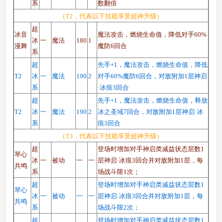
系
数翻倍
（T2，代表以下技能享受超神升级）
超
西普大陆手机版
搜
手
冰音
魔法攻击，燃烧生命值，降低对手60%
冰
一
魔法
180
1
漫舞
魔防6回合
系
超
先手+1，魔法攻击，燃烧生命值，降低
T2
冰
一
魔法
190
2
对手60%魔防6回合，对敌附加1层神启
系
·冰痕3回合
超
先手+1，魔法攻击，燃烧生命值，释放
T2
冰
一
魔法
190
2
冰之圣域7回合，对敌附加1层神启·冰
系
痕3回合
（T3，代表以下技能享受超神升级）
超
登场时增加对手神启类减益状态层数1
琴心
冰
一
被动
一
一
层神启·冰痕3回合并对敌附加1层，每
共鸣
系
场战斗限1次；
超
登场时增加对手神启类减益状态层数1
琴心
冰
一
被动
一
一
层神启·冰痕3回合并对敌附加1层，每
共鸣
系
场战斗限2次；
超
登场时增加对手神启类减益状态层数1