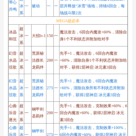
琴心
冰
一
被动
一
一
层并释放“冰雪”场地，持续6回合，每
共鸣
系
场战斗限2次
MEGA超必杀
超
冰晶
魔法攻击，6回合内魔攻+60%，清除自
冰
一
大招lv.1
150
一
和弦
身1个不利状态并附加给对手
系
幻音·
超
荒原秘
先手+1，魔法攻击，6回合内魔攻
水晶
冰
一
法酋长
200
一
+60%，清除自身1个不利状态并附加给
弦歌
系
龙
羁绊
对手，获得2层神启·冰元素3回合
幻音·
超
荒原秘
先手+1，魔法攻击，6回合内魔攻
水晶
冰
一
法酋长
275
一
+60%，清除自身所有不利状态并附加
弦歌
系
龙
羁绊
给对手，获得2层神启·冰元素3回合
心曲·
超
先手+1，魔法攻击，克制效果+60%，6
钢甲剑
乐音
冰
一
200
一
回合内魔攻+60%，获得2层神启·冰元
圣羁绊
逐光
系
素3回合
心曲·
超
先手+1，魔法攻击，克制效果+100%，
钢甲剑
乐音
冰
一
275
一
6回合内魔攻+60%，获得2层神启·冰元