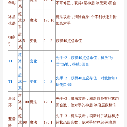
华彰
不可修正，获得1层神启·冰元素3回合
系
超
冰晶
魔法攻击，清除自身1个不利状态并附
冰
3
魔法
170
10
弦语
加给对手
系
超
彻寒
冰
5
变化
0
2
获得40点必杀值
引
系
超
先手+2，获得40点必杀值，释放“冰
T1
冰
一
变化
0
1
雪”场地，持续6回合
系
超
先手+2，获得40点必杀值，对敌附加1
T1
冰
一
变化
0
3
层伤口·噩
系
超
星音
先手+3，魔法攻击，刷新自身有利状态
冰
100
魔法
170
1
落
回合数，使对手的神启·冰痕层数翻倍
系
超
先手+3，魔法攻击，刷新对手减益和持
蓝雪
冰
98
魔法
170
1
续状态回合数，使对手的神启·冰痕层
吟