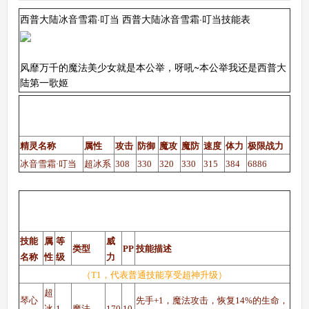
西普大陆冰音雪霜·叮当 西普大陆冰音雪霜·叮当技能表
风靡万千的魔法美少女就是本公举，呀吼~本公举我还是西普大
陆第一歌姬
西普大陆冰音雪霜·叮当（战神、勇敢性格）种族
值
精灵名称
属性
攻击
防御
魔攻
魔防
速度
体力
极限战力
冰音雪霜·叮当
超冰系
308
330
320
330
315
384
6886
西普大陆冰音雪霜·叮当（战神、勇敢性格）技能
表
技能
属
等
威
类型
PP
技能描述
名称
性
级
力
（T1，代表普通技能享受超神升级）
超
琴心
先手+1，魔法攻击，恢复14%的生命，
冰
1
魔法
170
10