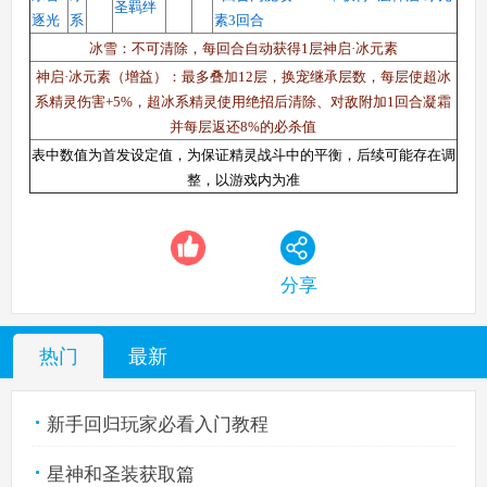
圣羁绊
逐光
系
素3回合
冰雪：不可清除，每回合自动获得1层神启·冰元素
神启·冰元素（增益）：最多叠加12层，换宠继承层数，每层使超冰
系精灵伤害+5%，超冰系精灵使用绝招后清除、对敌附加1回合凝霜
并每层返还8%的必杀值
表中数值为首发设定值，为保证精灵战斗中的平衡，后续可能存在调
整，以游戏内为准
分享
热门
最新
新手回归玩家必看入门教程
星神和圣装获取篇