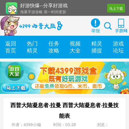
好游快爆--分享好游戏
马上下载
海量手游攻略 第一时间更新
还有几十款实用辅助工具
举报
返回
热门
任务
视频
精灵
游戏
首页
精灵
攻略
大全
捕捉
论坛
西普大陆凝息者·拉曼 西普大陆凝息者·拉曼技
能表
作者：4399小编
时间：03-28
浏览：