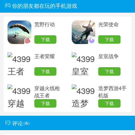
你的朋友都在玩的手机游戏
荒野行动
光荣使命
下载
下载
王者荣耀
皇室战争
下载
下载
穿越火线枪
造梦西游4手
战王者
机版
下载
下载
评论
(
条)