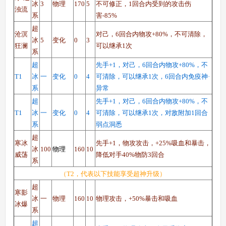
冰
3
物理
170
5
不可修正，1回合内受到的攻击伤
浊流
系
害-85%
超
沧溟
对己，6回合内物攻+80%，不可清除，
冰
5
变化
0
3
狂澜
可以继承1次
系
超
先手+1，对己，6回合内物攻+80%，不
T1
冰
一
变化
0
4
可清除，可以继承1次，6回合内免疫神·
系
异常
超
先手+1，对己，6回合内物攻+80%，不
T1
冰
一
变化
0
4
可清除，可以继承1次，对敌附加1回合
系
弱点洞悉
超
寒冰
先手+1，物攻攻击，+25%吸血和暴击，
物理
冰
100
160
10
威荡
降低对手40%物防3回合
系
（T2，代表以下技能享受超神升级）
超
寒影
冰
一
物理
160
10
物理攻击，+50%暴击和吸血
冰爆
系
超