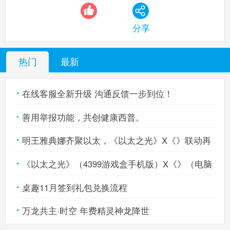
分享
热门
最新
在线客服全新升级 沟通反馈一步到位！
善用举报功能，共创健康西普。
明王雅典娜齐聚以太，《以太之光》X《》联动再
《以太之光》（4399游戏盒手机版）X《》（电脑
启！
桌趣11月签到礼包兑换流程
版）联动开启！
万龙共主·时空 年费精灵神龙降世