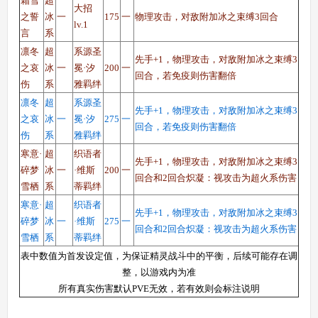
霜雪
超
大招
之誓
冰
一
175
一
物理攻击，对敌附加冰之束缚3回合
lv.1
言
系
凛冬
超
系源圣
先手+1，物理攻击，对敌附加冰之束缚3
之哀
冰
一
冕·汐
200
一
回合，若免疫则伤害翻倍
伤
系
雅
羁绊
凛冬
超
系源圣
先手+1，物理攻击，对敌附加冰之束缚3
之哀
冰
一
冕·汐
275
一
回合，若免疫则伤害翻倍
伤
系
雅羁绊
寒意·
超
织语者
先手+1，物理攻击，对敌附加冰之束缚3
碎梦
冰
一
·维斯
200
一
回合和2回合炽凝：视攻击为超火系伤害
雪栖
系
蒂羁绊
寒意·
超
织语者
先手+1，物理攻击，对敌附加冰之束缚3
碎梦
冰
一
·维斯
275
一
回合和2回合炽凝：视攻击为超火系伤害
雪栖
系
蒂羁绊
表中数值为首发设定值，为保证精灵战斗中的平衡，后续可能存在调
整，以游戏内为准
所有真实伤害默认PVE无效，若有效则会标注说明