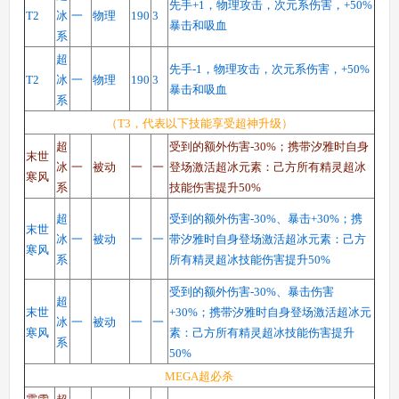
先手+1，物理攻击，次元系伤害，+50%
T2
冰
一
物理
190
3
暴击和吸血
系
西普大陆手机版
超
搜
手
先手-1，物理攻击，次元系伤害，+50%
T2
冰
一
物理
190
3
暴击和吸血
系
（T3，代表以下技能享受超神升级）
超
受到的额外伤害-30%；携带汐雅时自身
末世
冰
一
被动
一
一
登场激活超冰元素：己方所有精灵超冰
寒风
系
技能伤害提升50%
超
受到的额外伤害-30%、暴击+30%；携
末世
冰
一
被动
一
一
带汐雅时自身登场激活超冰元素：己方
寒风
系
所有精灵超冰技能伤害提升50%
受到的额外伤害-30%、暴击伤害
超
末世
+30%；携带汐雅时自身登场激活超冰元
冰
一
被动
一
一
寒风
素：己方所有精灵超冰技能伤害提升
系
50%
MEGA超必杀