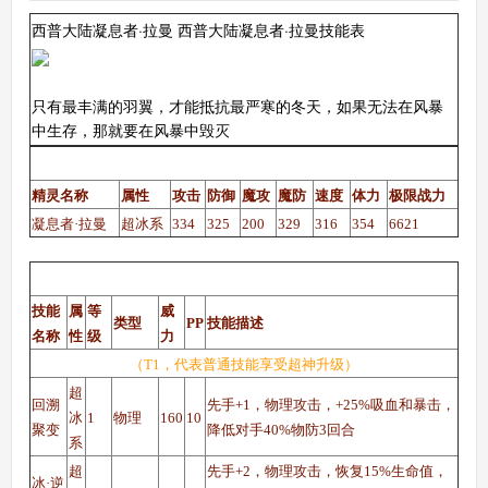
西普大陆凝息者·拉曼 西普大陆凝息者·拉曼技能表
只有最丰满的羽翼，才能抵抗最严寒的冬天，如果无法在风暴
中生存，那就要在风暴中毁灭
西普大陆凝息者·拉曼（战神、调皮性格）种族值
精灵名称
属性
攻击
防御
魔攻
魔防
速度
体力
极限战力
凝息者·拉曼
超冰系
334
325
200
329
316
354
6621
西普大陆凝息者·拉曼（战神、调皮性格）技能表
技能
属
等
威
类型
PP
技能描述
名称
性
级
力
（T1，代表普通技能享受超神升级）
超
回溯
先手+1，物理攻击，+25%吸血和暴击，
冰
1
物理
160
10
聚变
降低对手40%物防3回合
系
超
先手+2，物理攻击，恢复15%生命值，
冰·逆