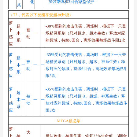
化
加强束缚和3回合减益保护
系
（T3，代表以下技能享受超神升级）
萝
超
-30%受到的攻击伤害，离场时，根据下一只登
卜
被
木
一
一
一
场精灵系别（只对超冰、超木生效）释放对应
感
动
系
的领域，持续6回合，离场效果每场战斗限2次
应
萝
-35%受到的攻击伤害，离场时，根据下一只登
超
卜
被
场精灵系别（只对超冰、超木、神系生效）释
木
一
一
一
感
动
放对应的领域，持续6回合，离场效果每场战斗
系
应
限3次
萝
-35%受到的攻击伤害，离场时，根据下一只登
超
卜
被
场精灵系别（只对超电、超爆、神系生效）释
木
一
一
一
感
动
放对应的领域，持续6回合，离场效果每场战斗
系
应
限3次
MEGA超必杀
萝
大
卜
神
魔法攻击，神系伤害，恢复25%生命值，3回合