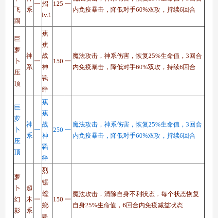
一
招
125
一
飞
系
内免疫暴击，降低对手60%双攻，持续6回合
lv.1
踢
蕉
巨
蕉
萝
神
战
魔法攻击，神系伤害，恢复25%生命值，3回合
卜
一
150
一
系
神
内免疫暴击，降低对手60%双攻，持续6回合
压
羁
顶
绊
蕉
巨
蕉
萝
神
战
魔法攻击，神系伤害，恢复25%生命值，3回合
卜
一
250
一
系
神
内免疫暴击，降低对手60%双攻，持续6回合
压
羁
顶
绊
烈
萝
锯
卜
超
螳
魔法攻击，清除自身不利状态，每个状态恢复
幻
木
一
150
一
自身25%生命值，6回合内免疫减益状态
螂
影
系
羁