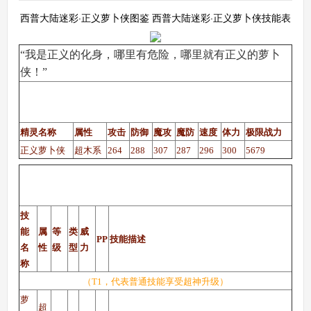
西普大陆迷彩·正义萝卜侠图鉴 西普大陆迷彩·正义萝卜侠技能表
“我是正义的化身，哪里有危险，哪里就有正义的萝卜
侠！”
西普大陆迷彩·正义萝卜侠（圣谕、勇敢性格）种
族值
精灵名称
属性
攻击
防御
魔攻
魔防
速度
体力
极限战力
正义萝卜侠
超木系
264
288
307
287
296
300
5679
西普大陆迷彩·正义萝卜侠（圣谕、勇敢性格）技
能表
技
能
属
等
类
威
PP
技能描述
名
性
级
型
力
称
（T1，代表普通技能享受超神升级）
萝
超