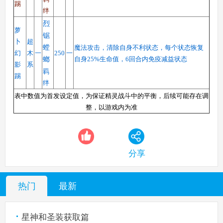
踢
绊
烈
萝
锯
卜
超
螳
魔法攻击，清除自身不利状态，每个状态恢复
幻
木
一
250
一
自身25%生命值，6回合内免疫减益状态
螂
影
系
羁
踢
绊
表中数值为首发设定值，为保证精灵战斗中的平衡，后续可能存在调
整，以游戏内为准
分享
热门
最新
星神和圣装获取篇