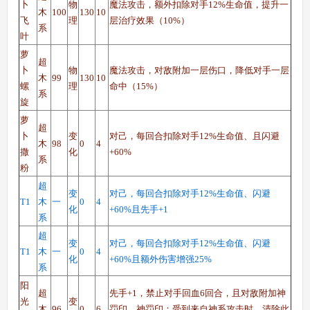
卜
物
魔法攻击，额外扣除对手12%生命值，提升一
木
100
130
10
飞
理
层治疗效果（10%）
系
叶
萝
超
卜
物
魔法攻击，对敌附加一层伤口，降低对手一层
木
99
130
10
螺
理
命中（15%）
系
旋
萝
超
卜
变
对己，每回合扣除对手12%生命值、且闪避
木
98
0
4
撒
化
+60%
系
粉
超
变
对己，每回合扣除对手12%生命值、闪避
T1
木
一
0
4
化
+60%且先手+1
系
超
变
对己，每回合扣除对手12%生命值、闪避
T1
木
一
0
4
化
+60%且额外伤害增强25%
系
阳
超
先手+1，禁止对手回血6回合，且对敌附加神
光
变
木
96
0
6
罚印，神罚印：受到来自神系攻击时，清除此