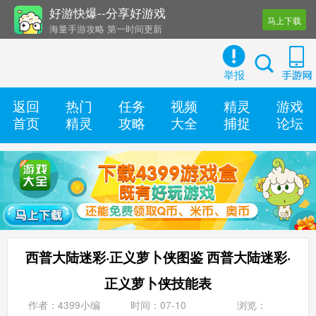
好游快爆--分享好游戏
马上下载
海量手游攻略 第一时间更新
还有几十款实用辅助工具
举报
返回
热门
任务
视频
精灵
游戏
首页
精灵
攻略
大全
捕捉
论坛
西普大陆迷彩·正义萝卜侠图鉴 西普大陆迷彩·
正义萝卜侠技能表
作者：4399小编
时间：07-10
浏览：