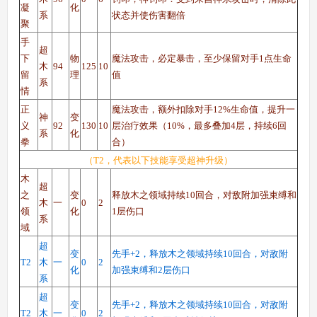
凝
化
系
状态并使伤害翻倍
聚
手
西普大陆手机版
搜
手
超
下
物
魔法攻击，必定暴击，至少保留对手1点生命
木
94
125
10
留
理
值
系
情
正
魔法攻击，额外扣除对手12%生命值，提升一
神
变
义
92
130
10
层治疗效果（10%，最多叠加4层，持续6回
系
化
拳
合）
（T2，代表以下技能享受超神升级）
木
超
之
变
释放木之领域持续10回合，对敌附加强束缚和
木
一
0
2
领
化
1层伤口
系
域
超
变
先手+2，释放木之领域持续10回合，对敌附
T2
木
一
0
2
化
加强束缚和2层伤口
系
超
变
先手+2，释放木之领域持续10回合，对敌附
T2
木
一
0
2