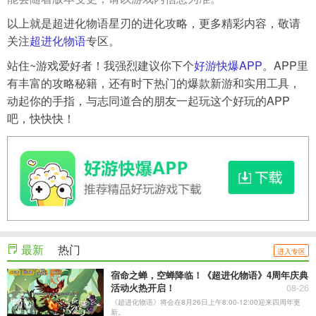
以上就是超进化物语星刃的进化攻略，更多精彩内容，敬请
关注
超进化物语
专区。
站住~游戏爱好者！我强烈建议你下个
好游快爆APP
。APP里
有丰富的攻略秘籍，还有时下热门的爆款新游和实用工具，
动起你的手指，与志同道合的朋友一起玩这个好玩的APP
吧，快快快！
最新
热门
进入专区
宿命之蝉，空蝉降临！《超进化物语》4周年庆典
活动火热开启！
08-26
《超进化物语》将会在8月26日上午8:00-12:00迎来四周年更
新。