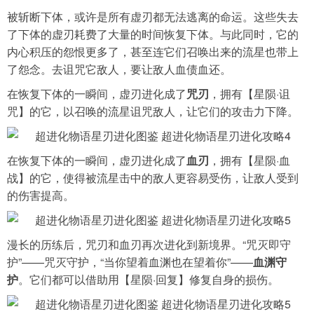
被斩断下体，或许是所有虚刃都无法逃离的命运。这些失去
了下体的虚刃耗费了大量的时间恢复下体。与此同时，它的
内心积压的怨恨更多了，甚至连它们召唤出来的流星也带上
了怨念。去诅咒它敌人，要让敌人血债血还。
在恢复下体的一瞬间，虚刃进化成了
咒刃
，拥有【星陨·诅
咒】的它，以召唤的流星诅咒敌人，让它们的攻击力下降。
在恢复下体的一瞬间，虚刃进化成了
血刃
，拥有【星陨·血
战】的它，使得被流星击中的敌人更容易受伤，让敌人受到
的伤害提高。
漫长的历练后，咒刃和血刃再次进化到新境界。“咒灭即守
护”——咒灭守护，“当你望着血渊也在望着你”——
血渊守
护
。它们都可以借助用【星陨·回复】修复自身的损伤。