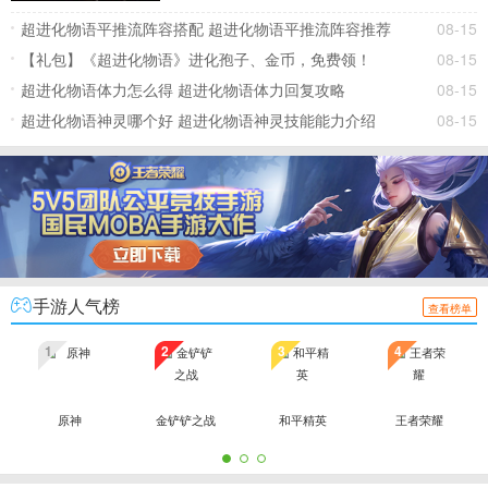
超进化物语平推流阵容搭配 超进化物语平推流阵容推荐
08-15
【礼包】《超进化物语》进化孢子、金币，免费领！
08-15
超进化物语体力怎么得 超进化物语体力回复攻略
08-15
超进化物语神灵哪个好 超进化物语神灵技能能力介绍
08-15
手游人气榜
查看榜单
1
2
3
4
原神
金铲铲之战
和平精英
王者荣耀