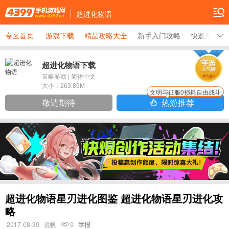
超进化物语
专区首页
游戏下载
精品攻略大全
新手入门攻略
快速升级攻
超进化物语下载
策略游戏
|
简体中文
大小：
263.89M
文明与征服0损耗自由战斗
敬请期待
热游推荐
超进化物语星刃进化图鉴 超进化物语星刃进化攻
略
2017-08-30
远帆
0
举报