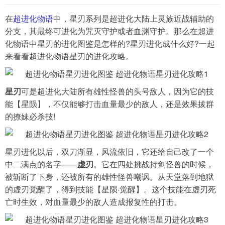
在
超进化物语
中，星刃系列是超进化大陆上灵族近战辅助的
导航
分支，其最终可进化为咒灭守护或者血渊守护。那么在超进
4399手机游戏网
化物语中星刃的进化图鉴是怎样的?星刃进化成什么好?一起
展开
来看看超进化物语星刃的进化攻略。
星刃
可是超进化大陆所有雄性怪兽的头号敌人，因为它的技
能【星陨】，不仅能够打击血量最少的敌人，还是效果拔群
的撩妹必杀技!
星刃进化以后，双刀渐显，风流依旧，它还给自己改了一个
中二满点的名字——
虚刃
。它在四处挑战持剑怪兽的时候，
被斩断了下身，还被所有的雄性怪兽嘲讽。从天堂落到地狱
的虚刃觉醒了，得到技能【星陨·觉醒】。这个技能在虚刃死
亡时生效，对血量最少的敌人造成报复性的打击。