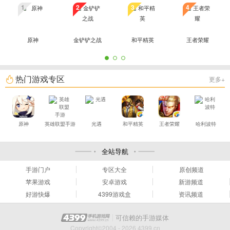
1
2
3
4
原神
金铲铲之战
和平精英
王者荣耀
热门游戏专区
更多+
原神
英雄联盟手游
光遇
和平精英
王者荣耀
哈利波特
全站导航
手游门户
专区大全
原创频道
苹果游戏
安卓游戏
新游频道
好游快爆
4399游戏盒
资讯频道
可信赖的手游媒体
Copyright©2004 - 2026 4399.cn