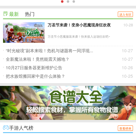
最新
热门
进入专区
万圣节来袭！变身小恶魔现身狂欢夜
10-28
万圣节小恶魔服装来袭！快来接入这场狂欢吧~
“时光秘境”副本来啦！危机与谜题将一同浮现...
10-27
全新魔法来啦！竟然能震天撼地？
10-27
10月27日服务器更新维护公告
10-26
把水族馆搬回家中是什么体验？
10-25
手游人气榜
查看榜单