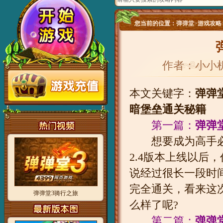
您当前的位置：
弹弹堂
>
游戏攻略
作者：小小
本文关键字：
弹弹
暗堡垒通关秘籍
第一篇：
弹弹
想要成为高手必
2.4版本上线以后
说经过很长一段时
完全通关，看来这
弹弹堂3骑行之旅
么样了呢?
第二篇：
弹弹