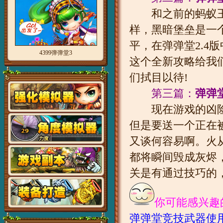
和之前的蚂蚁王
样，黑暗堡垒是一
平，在弹弹堂2.4
4399弹弹堂3
这个全新攻略给我
们拭目以待!
第三篇：
弹弹
现在游戏的凶险
但是要送一个正在
又谈何容易啊。火
都将瞬间毁成灰烬
关是有通过技巧的
你可能感兴趣
弹弹堂竞技武器使