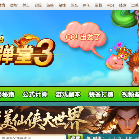
体育
益智
射击
冒险
策略
敏捷
综合
休闲
装扮
积分
经营
过关
热门搜索：
PK比赛
卡牌
副