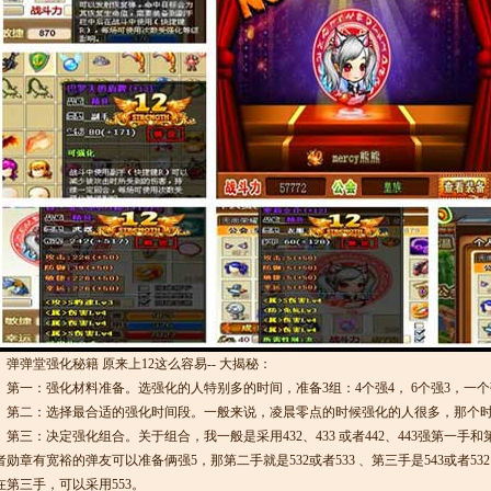
弹弹堂强化秘籍 原来上12这么容易-- 大揭秘：
第一：强化材料准备。选强化的人特别多的时间，准备3组：4个强4， 6个强3，一个
第二：选择最合适的强化时间段。一般来说，凌晨零点的时候强化的人很多，那个时
第三：决定强化组合。关于组合，我一般是采用432、433 或者442、443强第一手
者勋章有宽裕的弹友可以准备俩强5，那第二手就是532或者533 、第三手是543或者5
在第三手，可以采用553。