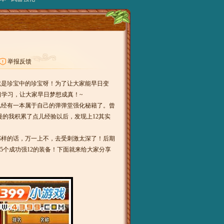
举报反馈
就是珍宝中的珍宝呀！为了让大家能早日变
习学习，让大家早日梦想成真！~
经有一本属于自己的弹弹堂强化秘籍了。曾
慢的我积累了点儿经验以后，发现上12其实
样的话，万一上不，去受刺激太深了！后期
有5个成功强12的装备！下面就来给大家分享