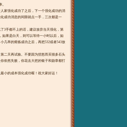
率。
人家强化成功了之后，下一个强化成功的消
强化成功消息的间隙就点一手，三次都是一
了3手都不上的话，建议放弃当天强化，第
，如果是白天，则可以等待一小时以后，如
几率的熔炼成功之后，再把532或者543放
第二天再试验。不要因为愤怒而买很多石头
是你依然失败，你花去大把的银子和勋章都打
以最小的成本强化成功喔！祝大家好运！