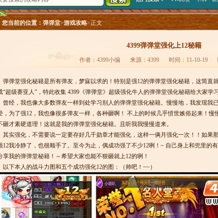
您当前的位置：
弹弹堂
>
游戏攻略
>正文
4399弹弹堂强化上12秘籍
作者：4399小编
来源：4399
时间：11-10-19
弹弹堂强化秘籍是所有弹友，梦寐以求的！特别是强12的弹弹堂强化秘籍，这简直
成“超级赛亚人”，特此收集 4399《弹弹堂》超级强化牛人的弹弹堂强化秘籍给大家学
曾经，我也像大多数弹友一样到处学习别人的弹弹堂强化秘籍。慢慢地，我发现我已
经，为了强12，我也像很多弹友一样，各种砸啊！ 不上的时候几乎愤世嫉俗起来！慢
不砸才素硬道理！这就是我的弹弹堂强化秘籍。且听我我慢慢道来。
其实强化，不需要说一定要存好几千勋章才能强化，这样一俩月强化一次！！如果那
强12我冷静了，也很顺手了。至今为止，偶成功强了不少12咧！~ 自己身上和兜里的
分享我的弹弹堂秘籍！～希望大家也能不狠砸就上12的咧！
以下本人的战斗力图和五个成功强化12的图：（帅吧！~~）