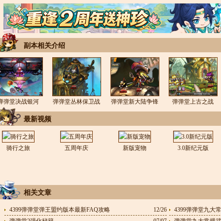
副本相关介绍
弹弹堂决战银河
弹弹堂丛林保卫战
弹弹堂新大陆争锋
弹弹堂上古之战
最新视频
骑行之旅
五周年庆
新版宠物
3.0新纪元版
相关文章
4399弹弹堂弹王盟约版本最新FAQ攻略
12/26
4399弹弹堂九大