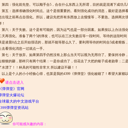
第四：强化前先垫。可以顺手合5，合在什么东西上无所谓，目的就是混淆下成功几
第五：选择准确强化时间点。这个是很重要的。看到强化成功的消息，最好是选择看
息出现之前再点击强化。所以，建议先把所有东西放上去慢慢等，不要急。选择两次
样！
第六：关于失败。这个是有可能的，因为运气也是一部分因素。如果按以上办法强化
二天再强化。准备了两个5的弹友，也可以在三次失败后等一段时间。等待的这段时间
果是凌晨0点之后开始强话的，那就不能等那么久了。要利用等待的时间合5或者熔炼，小
上去看强化消息一过就点一手。
第七：关于放弃。如果第四手仍然没有上那么当天可以视为无用功了。要保持冷静，
去狠狠的砸，那样只有两个结果：一是你成功了，但花去了大把的银子或者勋章；二
了水漂了！！杯具的可能性非常大 所以建议不砸！！
以上是个人的小小经验心得，也算是我的4399《弹弹堂》强化秘籍了！希望大家都
请点击进入
《弹弹堂》官网
弹弹堂火爆论坛
全球最大的中文游戏平台
4399弹弹堂资讯站
你可能感兴趣的内容：