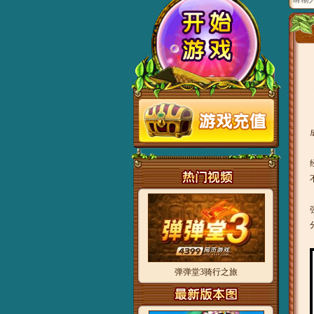
弹弹堂3骑行之旅