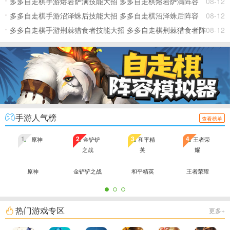
多多自走棋手游熔岩萨满技能大招 多多自走棋熔岩萨满阵容
08-12
多多自走棋手游沼泽蛛后技能大招 多多自走棋沼泽蛛后阵容
08-12
多多自走棋手游荆棘猎食者技能大招 多多自走棋荆棘猎食者阵
08-12
容
手游人气榜
查看榜单
1
2
3
4
原神
金铲铲之战
和平精英
王者荣耀
热门游戏专区
更多+