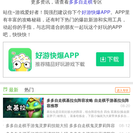
更多资讯，请查看
多多自走棋
专区
站住~游戏爱好者！我强烈建议你下个
好游快爆APP
。APP里
有丰富的攻略秘籍，还有时下热门的爆款新游和实用工具，
动起你的手指，与志同道合的朋友一起玩这个好玩的APP
吧，快快快！
最新
热门
进入专区
多多自走棋基拉虫阵容攻略 自走棋手游基拉虫阵
容推荐
08-20
基拉虫是目前比较火的阵容，组合阵容包含 四虫 双基拉(炼金跟
蓝胖子) 献祭点 ，装备给炼金，下面小编就为大家带来多多自走
棋基拉虫阵容攻略。
多多自走棋手游鬼灵萝莉技能大招 多多自走棋鬼灵萝莉阵容
08-12