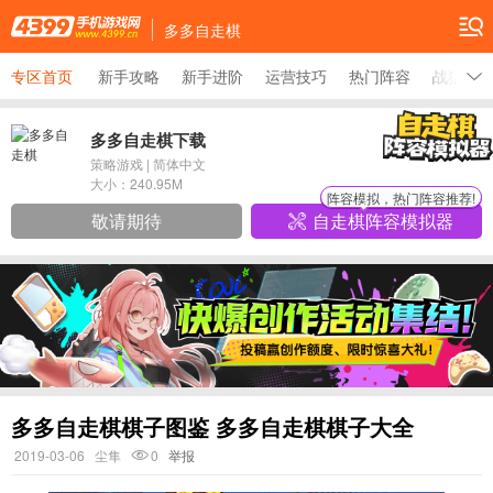
多多自走棋
专区首页
新手攻略
新手进阶
运营技巧
热门阵容
战猎
多多自走棋下载
策略游戏
|
简体中文
大小：
240.95M
阵容模拟，热门阵容推荐!
敬请期待
自走棋阵容模拟器
多多自走棋棋子图鉴 多多自走棋棋子大全
2019-03-06
尘隼
0
举报