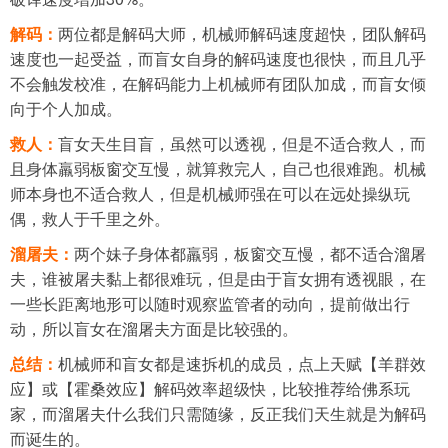
解码：
两位都是解码大师，机械师解码速度超快，团队解码
速度也一起受益，而盲女自身的解码速度也很快，而且几乎
不会触发校准，在解码能力上机械师有团队加成，而盲女倾
向于个人加成。
救人：
盲女天生目盲，虽然可以透视，但是不适合救人，而
且身体羸弱板窗交互慢，就算救完人，自己也很难跑。机械
师本身也不适合救人，但是机械师强在可以在远处操纵玩
偶，救人于千里之外。
溜屠夫：
两个妹子身体都羸弱，板窗交互慢，都不适合溜屠
夫，谁被屠夫黏上都很难玩，但是由于盲女拥有透视眼，在
一些长距离地形可以随时观察监管者的动向，提前做出行
动，所以盲女在溜屠夫方面是比较强的。
总结：
机械师和盲女都是速拆机的成员，点上天赋【羊群效
应】或【霍桑效应】解码效率超级快，比较推荐给佛系玩
家，而溜屠夫什么我们只需随缘，反正我们天生就是为解码
而诞生的。