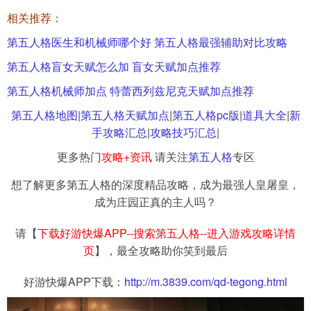
相关推荐：
第五人格医生和机械师哪个好 第五人格最强辅助对比攻略
第五人格盲女天赋怎么加 盲女天赋加点推荐
第五人格机械师加点 特蕾西列兹尼克天赋加点推荐
第五人格地图
|
第五人格天赋加点
|
第五人格pc版
|
道具大全
|
新
手攻略汇总
|
攻略技巧汇总
|
更多热门
攻略+资讯
请关注
第五人格
专区
想了解更多第五人格的深度精品攻略，成为最强人皇屠皇，
成为庄园正真的主人吗？
请【
下载好游快爆APP--搜索第五人格--进入游戏攻略详情
页
】，最全攻略助你笑到最后
好游快爆APP下载：
http://m.3839.com/qd-tegong.html