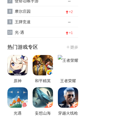
使命召唤手游
7
摩尔庄园
8
+2
王牌竞速
9
光·遇
10
+1
热门游戏专区
原神
和平精英
王者荣耀
光遇
妄想山海
穿越火线枪
战王者