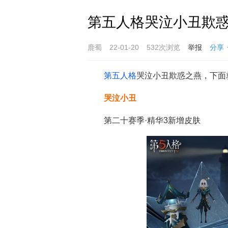
第五人格哭泣小丑欺惑
鹿蜀
22-01-20
532次浏览
举报
分享
第五人格
哭泣小丑欺惑之燕，下面
哭泣小丑
第二十赛季·精华3新增皮肤