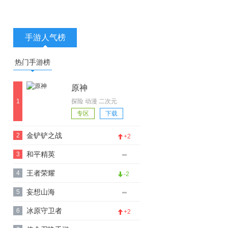
手游人气榜
热门手游榜
原神
1
探险 动漫 二次元
专区
下载
金铲铲之战
2
+2
和平精英
3
王者荣耀
4
-2
妄想山海
5
冰原守卫者
6
+2