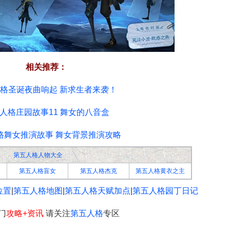
五人格攻略心
相关推荐：
格圣诞夜曲响起 新求生者来袭！
人格庄园故事11 舞女的八音盒
格舞女推演故事 舞女背景推演攻略
第五人格人物大全
第五人格盲女
第五人格杰克
第五人格黄衣之主
位置
|
第五人格地图
|
第五人格天赋加点
|
第五人格园丁日记
门
攻略+资讯
请关注
第五人格
专区