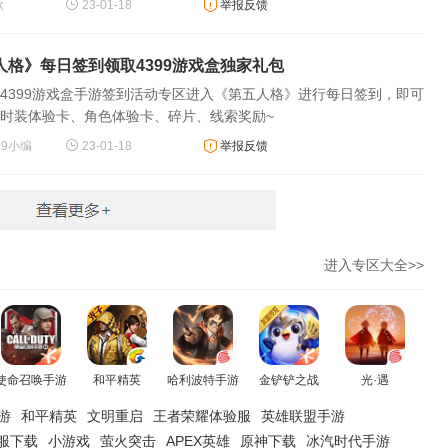
歌
23-01-18
举报反馈
人格》每日签到领取4399游戏盒独家礼包
4399游戏盒手游签到活动专区进入《第五人格》进行每日签到，即可
时装体验卡、角色体验卡、碎片、线索奖励~
99小编
23-01-18
举报反馈
进入专区大全>>
使命召唤手游
和平精英
哈利波特手游
金铲铲之战
光·遇
游
和平精英
文明重启
王者荣耀体验服
英雄联盟手游
服下载
小游戏
萤火突击
APEX英雄
原神下载
冰汽时代手游