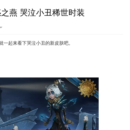
之燕 哭泣小丑稀世时装
就一起来看下哭泣小丑的新皮肤吧。
第五人格