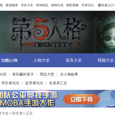
戏
新游频道
专区大全
原创精品
游戏礼包
精彩视频
手游论坛
快捷入口
人物大全
道具大全
视频大全
02话
签到赢时装卡
周边大赏
全人物故事
|
|
|
求生者玩法
监管者玩法
全道具汇总
|
|
肤大全
>
求生者
>
正文