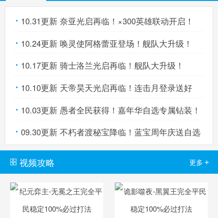
10.31更新 奈亚光启再临！×300英雄联动开启！
奥拉星手机版
搜
手
10.24更新 唤灵使阿格蕾亚登场！舰队大升级！
10.17更新 骑士洛兰光启再临！舰队大升级！
10.10更新 天帝昊天光启再临！连击月登录送好
10.03更新 愚者全民获得！嘉年华自选专属钻装！
礼！
09.30更新 不朽者渡秘宝降临！蓝宝周年庆送自选
亚比！
视频攻略
+
更多