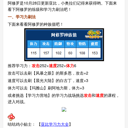
阿修罗是10月28日更新亚比，小奥拉们记得来获得哟。下面来
看下阿修罗的练级和学习力刷法吧！
一、学习力刷法
下面来看看阿修罗的种族值吧！
推荐学习力：
攻击
252+
速度
252+
体力
6
攻击可以去刷【风暴之眼】的斯多恩，攻击+2
速度可以去刷【晨光大陆】的白古丁，速度+3
体力可以去【玛雅山】刷阿地力斯，体力+3
或者挑选【学习力营地】的学习力战场挑选
攻击
和
速度
的课程，
进入对战。
咕咕鸡小贴士： 【
亚比学习力大全
】