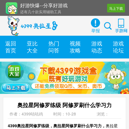
好游快爆--分享好游戏
马上下载
还有几十款实用辅助工具
海量手游攻略 第一时间更新
举报
返回
亚比
热门
视频
游戏
游戏
首页
大全
问答
攻略
动态
论坛
奥拉星阿修罗练级 阿修罗刷什么学习力
作者：4399咕咕鸡
时间：10-28
浏览：
4399奥拉星阿修罗练级，奥拉星阿修罗刷什么学习力，
奥拉星