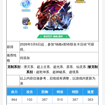
2026年3月6日起，参加“纳格x耶布联名卡活动”可获
获得
得。
推荐性
待添加
格
克制系别
：湮灭系、超上古系、超光系、原系、仙灵系 |
被克制
系别
：超乾坤系、超神秘系、虚境系
以上内容仅做参考，后续或有调整，以游戏内更新为
准
体力
攻击
防御
特攻
特防
速度
864
100
387
510
387
363