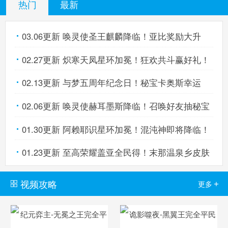
热门
最新
03.06更新 唤灵使圣王麒麟降临！亚比奖励大升
02.27更新 炽寒天凤星环加冕！狂欢共斗赢好礼！
级！
02.13更新 与梦五周年纪念日！秘宝卡奥斯幸运
02.06更新 唤灵使赫耳墨斯降临！召唤好友抽秘宝
抽！
01.30更新 阿赖耶识星环加冕！混沌神即将降临！
神宠！
01.23更新 至高荣耀盖亚全民得！末那温泉乡皮肤
免费得！
视频攻略
+
更多