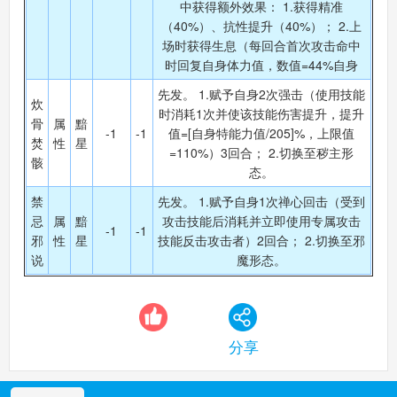
中获得额外效果： 1.获得精准
（40%）、抗性提升（40%）； 2.上
场时获得生息（每回合首次攻击命中
时回复自身体力值，数值=44%自身
先发。 1.赋予自身2次强击（使用技能
炊
时消耗1次并使该技能伤害提升，提升
骨
属
黯
-1
-1
值=[自身特能力值/205]%，上限值
焚
性
星
=110%）3回合； 2.切换至秽主形
骸
态。
禁
先发。 1.赋予自身1次禅心回击（受到
忌
属
黯
攻击技能后消耗并立即使用专属攻击
-1
-1
邪
性
星
技能反击攻击者）2回合； 2.切换至邪
说
魔形态。
分享