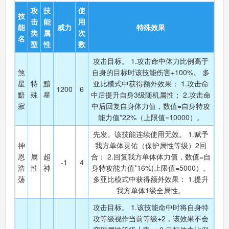
攻
技
使
技
击
能
用
能
威力
特殊效果
类
属
次
名
型
性
数
攻击目标。 1.攻击命中体力比例高于
煞
自身的目标时该技能伤害+100%。 多
星
特
黯
亚比模式中获得额外效果： 1.攻击命
1200
6
黯
殊
星
中后提升自身3级随机属性； 2.攻击命
寂
中后回复自身体力值，数值=自身特攻
能力值*22%（上限值=10000）。
先发。该技能连续使用无效。 1.赋予
神
我方单体灵佑（保护属性等级）2回
恩
属
超
合； 2.回复我方单体体力值，数值=自
-1
4
浩
性
神
身特攻能力值*16%(上限值=5000）。
荡
多亚比模式中获得额外效果： 1.提升
我方单体1级全属性。
攻击目标。 1.该技能命中时将自身特
攻等级视作当前等级+2，该效果不会