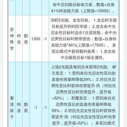
命中后扣除目标体力值，数值=自身
41%特攻能力值（上限值=15000）。
消耗5光能。攻击目标。 1.攻击时无视
目标提升的特防等级； 2.攻击命中光
邪
启女性目标时连击1次该技能，命中光
神
特
黯
1300
-1
启男性目标时附带固伤，数值=自身特
降
攻
星
攻能力值*46%(上限值=17500）。 多
世
亚比模式中获得额外效果： 1.攻击命
中后吸取目标1级全属性。
上场2光能及每回合末获得2光能。 秽
主形态： 1.受到来自光启女性亚比的
直接伤害最终降低39%； 2.对抗光启
男性亚比时获得伤害提升·伪（对抗光
启男性亚比时伤害提升，提升值
亵
=52%）； 邪魔形态： 1.受到来自光
渎
特
黯
启男性亚比的直接伤害最终降低
-1
-1
双
攻
星
39%； 2.对抗光启女性亚比时获得伤
子
害提升·伪（对抗光启女性亚比时伤害
提升，提升值=52%）； 多亚比模式