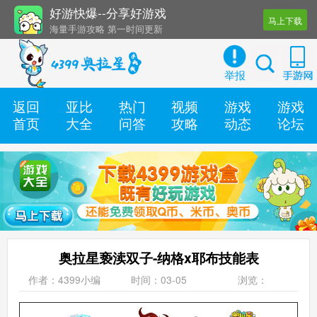
好游快爆--分享好游戏
马上下载
海量手游攻略 第一时间更新
还有几十款实用辅助工具
举报
返回
亚比
热门
视频
游戏
游戏
首页
大全
问答
攻略
动态
论坛
奥拉星亵渎双子-纳格x耶布技能表
作者：4399小编
时间：03-05
浏览：