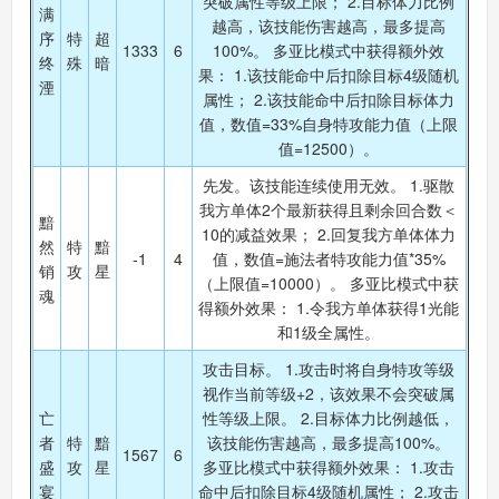
突破属性等级上限； 2.目标体力比例
满
越高，该技能伤害越高，最多提高
序
特
超
1333
6
100%。 多亚比模式中获得额外效
终
殊
暗
奥拉星手机版
果： 1.该技能命中后扣除目标4级随机
搜
手
湮
属性； 2.该技能命中后扣除目标体力
值，数值=33%自身特攻能力值（上限
值=12500）。
先发。该技能连续使用无效。 1.驱散
我方单体2个最新获得且剩余回合数＜
黯
10的减益效果； 2.回复我方单体体力
然
特
黯
-1
4
值，数值=施法者特攻能力值*35%
销
攻
星
（上限值=10000）。 多亚比模式中获
魂
得额外效果： 1.令我方单体获得1光能
和1级全属性。
攻击目标。 1.攻击时将自身特攻等级
视作当前等级+2，该效果不会突破属
亡
性等级上限。 2.目标体力比例越低，
者
特
黯
该技能伤害越高，最多提高100%。
1567
6
盛
攻
星
多亚比模式中获得额外效果： 1.攻击
宴
命中后扣除目标4级随机属性； 2.攻击