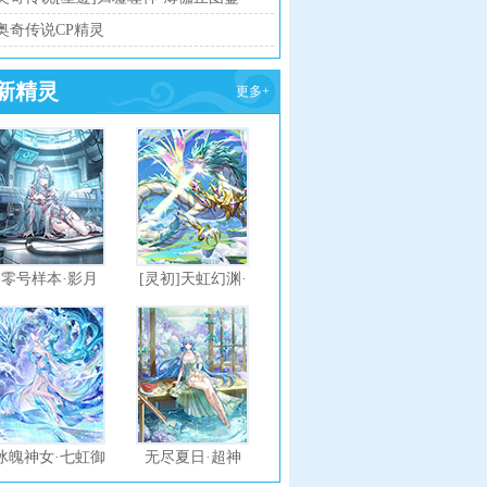
传说进化技能表
奥奇传说CP精灵
新精灵
更多+
零号样本·影月
[灵初]天虹幻渊·
神龙
冰魄神女·七虹御
无尽夏日·超神
龙