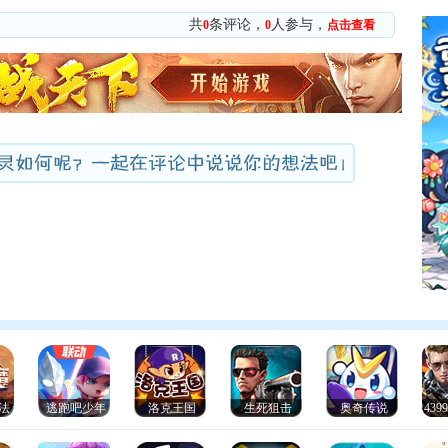
共
条评论，
人参与，
0
0
点击查看
法
逃跑吧少年
洛克王国
生死狙击
奥奇传说
43