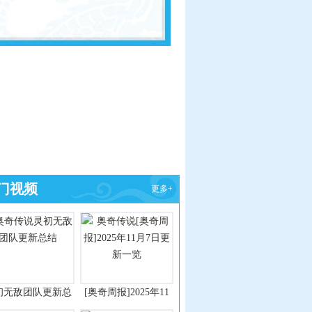
门视频
更多+
初无敌团队更新总
[奥奇周报]2025年11
结
月7日更新一览