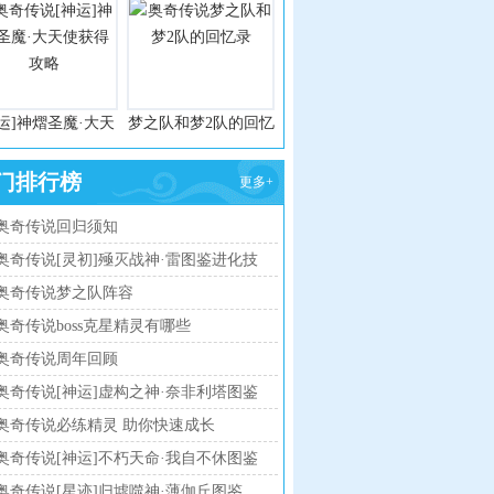
运]神熠圣魔·大天
梦之队和梦2队的回忆
使获得攻略
录
门排行榜
更多+
奥奇传说回归须知
奥奇传说[灵初]殛灭战神·雷图鉴进化技
能表
奥奇传说梦之队阵容
奥奇传说boss克星精灵有哪些
奥奇传说周年回顾
奥奇传说[神运]虚构之神·奈非利塔图鉴
传说进化技能表
奥奇传说必练精灵 助你快速成长
奥奇传说[神运]不朽天命·我自不休图鉴
传说进化技能表
奥奇传说[星迹]归墟噬神·薄伽丘图鉴