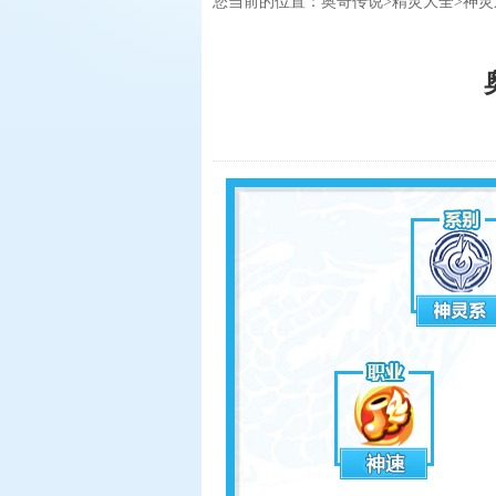
您当前的位置：
奥奇传说
>
精灵大全
>
神灵