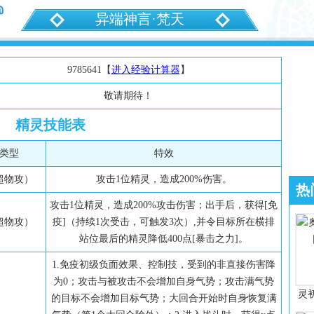
异端神言·梵天
9785641【
进入经验计算器
】
敬请期待！
精灵技能表
类型
特效
超物攻）
攻击1位精灵，造成200%伤害。
热
攻击1位精灵，造成200%攻击伤害；出手后，获得[免
超物攻）
疫]（持续1次受击，可触发3次）,并令目标所在横排
站位最后的精灵降低400点[暴击之力]。
1.免疫初级负面效果、控制技，受到的非直接伤害降
为0；攻击与被攻击不会增加自身气势；攻击满气势
灵
的目标不会增加目标气势；大回合开始时自身恢复满