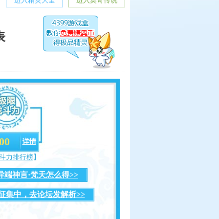
进入精灵大全
进入奥奇传说
表
00
详情
斗力排行榜
】
异端神言·梵天怎么得>>
征集中，去论坛发解析>>