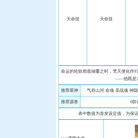
天命技
天命技
命运的轮轨彻底倾覆之时，梵天便化作
——他既是
推荐星神
气吞山河 命魂 圣战魂 神
推荐源兽
6阶
表中数值为首发设定值，为保