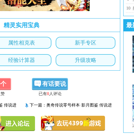
10
精灵实用宝典
最
属性相克表
新手专区
经验计算器
升级攻略
一个
有话要说
点赞
已有
0
人评论
鉴 传说进
下一篇：
奥奇传说零号样本·影月图鉴 传说进
化技能表