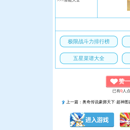
>>>潜能大全
极限战斗力排行榜
五星菜谱大全
赞
已有
0
人
上一篇：
奥奇传说豪掷天下·超神图
化技能表