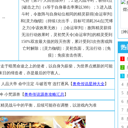
气势（第1个大回合除外）；2.进入战斗时，获得x点
[破击之力]（x等于自身暴击率乘以388）；3.进入战
斗时，令敌阵与自身站位相同的精灵获得[命运审判]
--
和[灵力枷锁]（持续1次出手，目标可消耗264点[咒缚
之力]令该效果无效）；;[命运审判]：敌阵精灵获得
[神
无法行动效果时，灵初梵天令[命运审判]的精灵受到
150%双攻最大值的毁灭伤害，累计受到3次伤害或阵
热
亡时解除；[灵力枷锁]：灵初负面，无法行动；[免
疫]：免疫攻击伤害。
1
行走于暗黑命途之上的使者，以自身为薪柴，为世界点燃新的可能
2
末日的缔造者，亦是最后的守夜人。
3
隐 人品大帝 命中注定 斗破苍穹 连打逐风【
奥奇传说星神大全
】
4
5
神·小梵源兽【
奥奇传说源兽攻略汇总
】
6
证精灵战斗中的平衡，后续可能存在调整，以游戏内为准
7
8
9