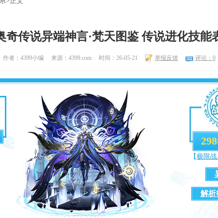
系
>正文
奥奇传说异端神言·梵天图鉴 传说进化技能
作者：4399小编
来源：4399.com
时间：26-05-21
举报反馈
评论：
0
298
【
极限战
解析