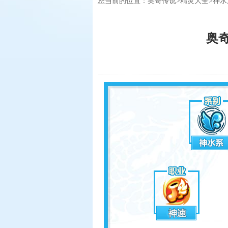
您当前的位置：
奥奇传说
>
精灵大全
>
神水
奥奇