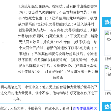
1.免疫初级负面效果、控制技，受到的非直接伤害降
为0；攻击满气势的目标，不会增加目标气势；2.拥
有2次[死亡复生·Ⅰ]；3.己阵使用的龙尊精灵中，极限
热
战力最高的2位获得[龙尊权能]状态；4.进入战斗时，
创造异灵加入战斗；若自身有[龙尊权能]状态，则额
外释放[秩序领域]；[死亡复生·Ⅰ]：下次死亡后，解除
--
无法回血效果，并恢复33%生命值；[秩序领域]：每
个大回合开始时，存活的神运秩序获得3点龙魂（上
限3点）；己阵其他精灵每次释放超杀技后，令神运
[神
秩序消耗1点龙魂触发[异灵追击]；[异灵追击]：令异
灵在己阵精灵出手后，立刻普攻1次（己阵每次常规
出手仅触发1次）；[异灵强化]：异灵每次出手改为释
放超杀
光明与黑暗之间，永恒中立；他以无上的智慧和力量维护世界的平
。进化后的他力量更甚、信念不移，他将继续引领万物在秩序之下
[神
共存。
热
注定，人品大帝，斗破苍穹，诛敌不息，命魂【
奥奇传说星神大