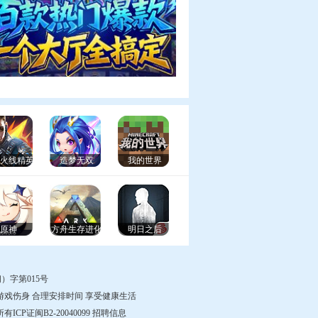
99火线精英
造梦无双
我的世界
原神
方舟生存进化
明日之后
）字第015号
游戏伤身 合理安排时间 享受健康生活
权所有
ICP证闽B2-20040099
招聘信息