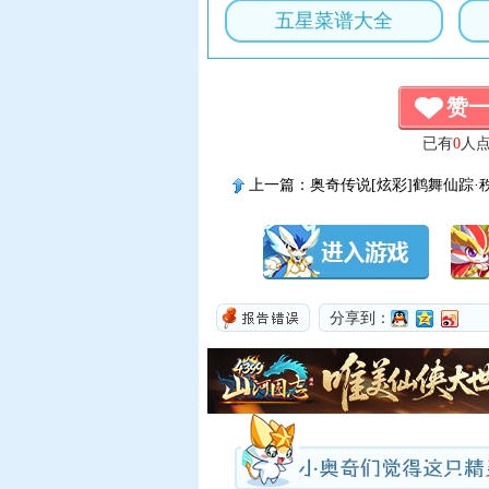
五星菜谱大全
赞
已有
0
人
上一篇：
奥奇传说[炫彩]鹤舞仙踪·
传说进化技能表
分享到：