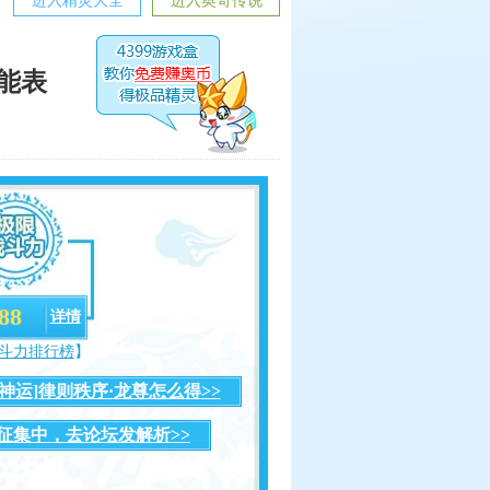
进入精灵大全
进入奥奇传说
技能表
88
详情
斗力排行榜
】
[神运]律则秩序·龙尊怎么得>>
征集中，去论坛发解析>>