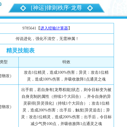
[神运]律则秩序·龙尊
9785641【
进入经验计算器
】
传说进化，强化不清空，无需神属！
精灵技能表
类型
特效
攻击1位精灵，造成100%伤害；异灵：攻击1位精
超物攻）
灵，造成100%伤害，并吸收敌阵1点通灵之魂
出手前，若自身有[龙尊权能]状态，则令目标变为被
自身克制的属性（持续1个大回合），并令自身的异
灵获得[异灵强化]（持续1个大回合）；攻击1位精
超物攻）
灵，造成200%伤害；出手后，触发[异灵追击]；异
灵：攻击1位精灵，造成200%伤害；出手后，令目标
减少气势100点，并吸收敌阵1点通灵之魂