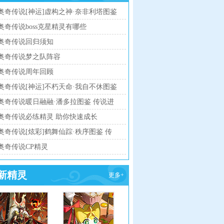
奥奇传说[神运]虚构之神·奈非利塔图鉴
传说进化技能表
奥奇传说boss克星精灵有哪些
奥奇传说回归须知
奥奇传说梦之队阵容
奥奇传说周年回顾
奥奇传说[神运]不朽天命·我自不休图鉴
传说进化技能表
奥奇传说暖日融融·潘多拉图鉴 传说进
化技能表
奥奇传说必练精灵 助你快速成长
奥奇传说[炫彩]鹤舞仙踪·秩序图鉴 传
说进化技能表
奥奇传说CP精灵
新精灵
更多+