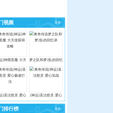
门视频
更多+
运]神熠圣魔·大天
梦之队和梦2队的回忆
使获得攻略
录
运]圣洁愈灵·爱心
[神运]圣洁愈灵·爱心
极速打法
实战
门排行榜
更多+