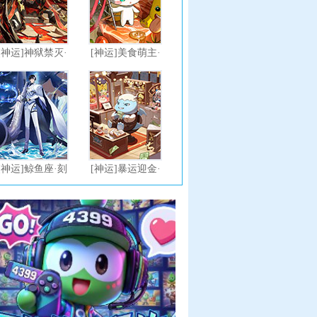
[神运]神狱禁灭·
[神运]美食萌主·
路因加德
奶龙
[神运]鲸鱼座·刻
[神运]暴运迎金·
托
暴暴龙