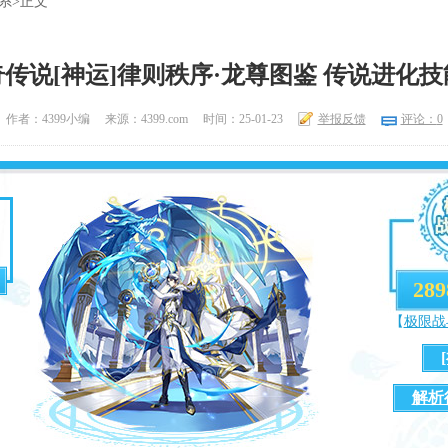
系
>正文
传说[神运]律则秩序·龙尊图鉴 传说进化
作者：4399小编
来源：4399.com
时间：25-01-23
举报反馈
评论：
0
289
【
极限战
解析