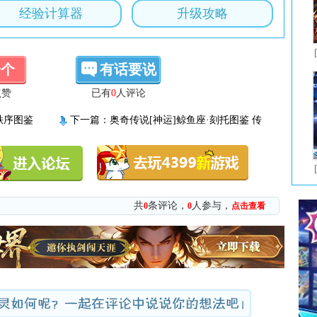
经验计算器
升级攻略
一个
有话要说
点赞
已有
0
人评论
秩序图鉴
下一篇：
奥奇传说[神运]鲸鱼座·刻托图鉴 传
说进化技能表
共
条评论，
人参与，
0
0
点击查看