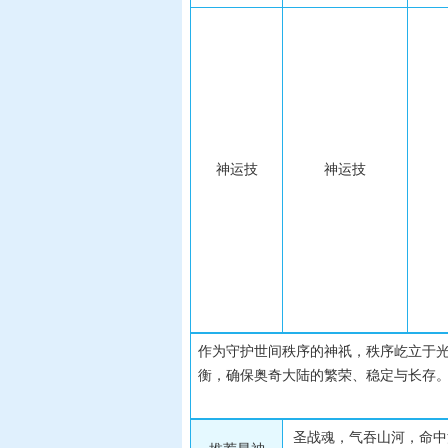
神运技
神运技
作为守护世间秩序的神祇，秩序屹立于
衡，确保奥奇大陆的繁荣、稳定与长存
圣战魂，气吞山河，命中