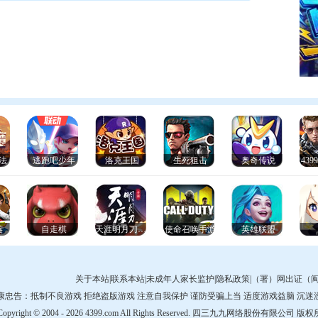
法
逃跑吧少年
洛克王国
生死狙击
奥奇传说
43
英
自走棋
天涯明月刀手游
使命召唤手游
英雄联盟
关于本站
|
联系本站
|
未成年人家长监护
|
隐私政策
|
（署）网出证（闽
康忠告：抵制不良游戏 拒绝盗版游戏 注意自我保护 谨防受骗上当 适度游戏益脑 沉迷
Copyright © 2004 - 2026 4399.com All Rights Reserved. 四三九九网络股份有限公司 版