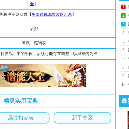
全
】
1
神·秩序圣龙源兽【
奥奇传说源兽攻略汇总
】
2
3
后排
4
5
速度，超物攻
6
证精灵战斗中的平衡，后续可能存在调整，以游戏内为准
7
8
9
10
精灵实用宝典
最
属性相克表
新手专区