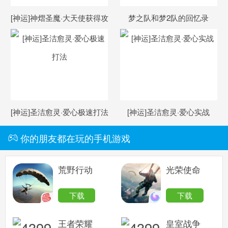
[神运]神熠圣魔·大天使获得攻
梦之队和梦2队的回忆录
略
[神运]圣洁愈灵·爱心极速打法
[神运]圣洁愈灵·爱心实战
你的朋友都在玩的手机游戏
荒野行动
光荣使命
下载
下载
王者荣耀
皇室战争