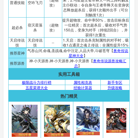
普通技能
空吟飞刃
攻）
主仆联动：令自身与王者帝释天在变身状
态释放超杀后，获得1次额外出手（可分
别触发1次）
提升超物攻、命中率50%，攻击目标身后
宿灭星落
（超物
一位精灵；首次超杀后，吸收对手气势
超必杀
杀
攻）
150点，变身为对手（持续2回合），并
获得1次重生
天启传说
天启传说
1.天启：首次击杀克制属性的对手时，吸
--
技
技
收1点通灵之魂 2.传说：全属性提升15%
气吞山河,命魂,圣战魂,命中注定,人品大帝,斗破苍穹【
奥奇传说
推荐星神
星神大全
】
神·小天源兽,神·小天源兽,神·小天源兽【
奥奇传说源兽攻略汇
推荐源兽
总
】
实用工具箱
极限战斗力排行榜
属性相克表
新手专区
五星菜谱大全
经验计算器
升级攻略
热门精灵