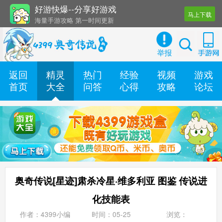
好游快爆--分享好游戏
马上下载
海量手游攻略 第一时间更新
还有几十款实用辅助工具
举报
返回
精灵
热门
经验
视频
游戏
首页
大全
问答
心得
攻略
论坛
奥奇传说[星迹]肃杀冷星·维多利亚 图鉴 传说进
化技能表
作者：4399小编
时间：05-25
浏览：