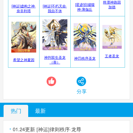
终湮神路因
[星迹]归墟噬
[神运]虚构之神·
[神运]不朽天命·
加德
神·薄伽丘
奈非利塔
我自不休
奥奇传说手机版
搜
手
王者圣龙
神判双生圣龙
神罚秩序圣龙
希望之神夏因
（善）
分享
热门
最新
01.24更新 [神运]律则秩序·龙尊