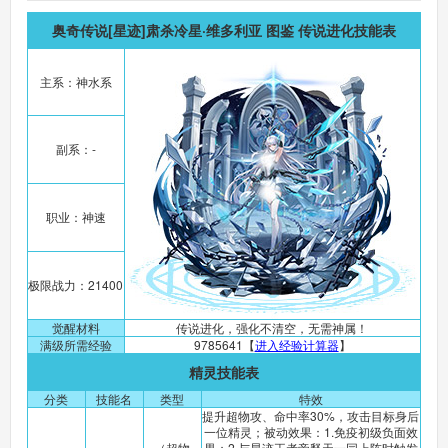
奥奇传说[星迹]肃杀冷星·维多利亚 图鉴 传说进化技能表
主系：神水系
副系：-
职业：神速
极限战力：21400
觉醒材料
传说进化，强化不清空，无需神属！
满级所需经验
9785641【
进入经验计算器
】
精灵技能表
分类
技能名
类型
特效
提升超物攻、命中率30%，攻击目标身后
一位精灵；被动效果：1.免疫初级负面效
（超物
果；2.与星迹王者帝释天一同上阵时触发