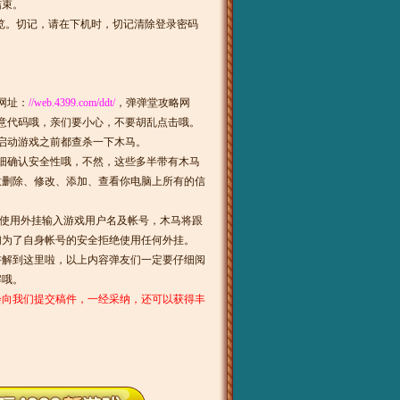
结束。
览。切记，请在下机时，切记清除登录密码
网址：
//web.4399.com/ddt/
，弹弹堂攻略网
意代码哦，亲们要小心，不要胡乱点击哦。
启动游戏之前都查杀一下木马。
细确认安全性哦，不然，这些多半带有木马
意删除、修改、添加、查看你电脑上所有的信
使用外挂输入游戏用户名及帐号，木马将跟
们为了自身帐号的安全拒绝使用任何外挂。
讲解到这里啦，以上内容弹友们一定要仔细阅
解哦。
会向我们提交稿件，一经采纳，还可以获得丰