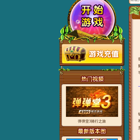
弹弹堂3骑行之旅