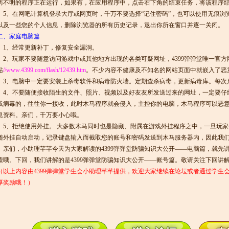
历不明的程序正在运行，如果有，在应用程序中，点击右下角的结束任务，将该程序
5、在网吧计算机登录大厅或网页时，千万不要选择“记住密码”，也可以使用无痕浏
以及一些您的个人信息，删除浏览器的所有历史记录，退出你所在窗口并逐一关闭。
二、家庭电脑篇
1、经常更新补丁，修复安全漏洞。
2、玩家不要随意访问游戏中或其他地方出现的各类可疑网址，4399弹弹堂唯一官方
站
//www.4399.com/flash/12439.htm
。不少内容不健康及不知名的网站页面中就嵌入了恶
3、电脑中一定要安装上杀毒软件和病毒防火墙。定期查杀病毒，更新病毒库。每次
4、不要随便接收陌生的文件、照片、视频以及好友友所发送过来的网址，一定要仔
或病毒的，往往你一接收，此时木马程序就会侵入，主控你的电脑，木马程序可以恶
息资料。亲们，千万要小心哦。
5、拒绝使用外挂。 大多数木马同时也是隐藏、附属在游戏外挂程序之中，一旦玩家
随外挂自动启动，记录键盘输入而截取您的账号和密码发送到木马服务器内，因此我
亲们，小助理芊芊今天为大家解读的4399弹弹堂防骗知识大公开——电脑篇，就先
读哦。下回，我们讲解的是4399弹弹堂防骗知识大公开——账号篇。敬请关注下回讲
（以上内容由4399弹弹堂学生会小助理芊芊提供，欢迎大家继续在论坛或者通过学生
厚奖励哦！）