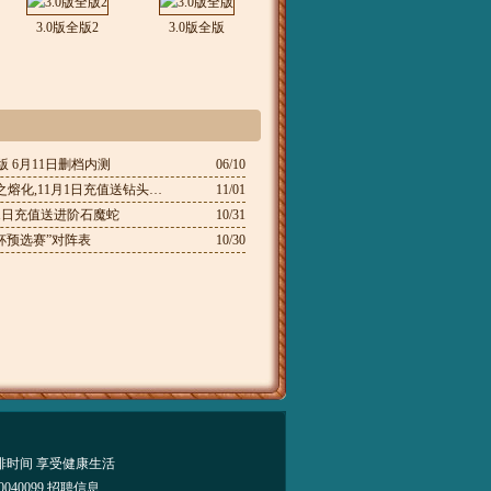
3.0版全版2
3.0版全版
 6月11日删档内测
06/10
4399弹弹堂2生命之熔化,11月1日充值送钻头紫晶石
11/01
月31日充值送进阶石魔蛇
10/31
洲杯预选赛”对阵表
10/30
排时间 享受健康生活
040099
招聘信息