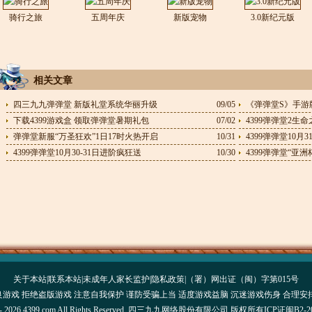
骑行之旅
五周年庆
新版宠物
3.0新纪元版
相关文章
四三九九弹弹堂 新版礼堂系统华丽升级
09/05
《弹弹堂S》手游版
下载4399游戏盒 领取弹弹堂暑期礼包
07/02
弹弹堂新服“万圣狂欢”1日17时火热开启
10/31
4399弹弹堂10
4399弹弹堂10月30-31日进阶疯狂送
10/30
4399弹弹堂“亚
关于本站
|
联系本站
|
未成年人家长监护
|
隐私政策
|
（署）网出证（闽）字第015号
游戏 拒绝盗版游戏 注意自我保护 谨防受骗上当 适度游戏益脑 沉迷游戏伤身 合理安
004 - 2026 4399.com All Rights Reserved. 四三九九网络股份有限公司 版权所有
ICP证闽B2-20