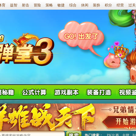
体育
益智
射击
冒险
策略
敏捷
综合
休闲
装扮
积分
经营
过关
热门搜索：
PK比赛
卡牌
副