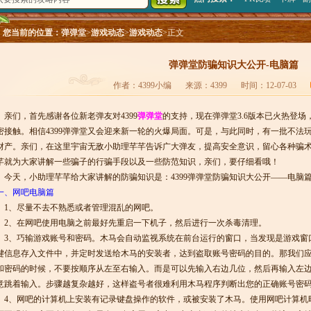
您当前的位置：
弹弹堂
>
游戏动态
>
游戏动态
>正文
弹弹堂防骗知识大公开-电脑篇
作者：4399小编
来源：4399
时间：12-07-03
亲们，首先感谢各位新老弹友对4399
弹弹堂
的支持，现在弹弹堂3.6版本已火热登
密接触。相信4399弹弹堂又会迎来新一轮的火爆局面。可是，与此同时，有一批不法
财产。亲们，在这里宇宙无敌小助理芊芊告诉广大弹友，提高安全意识，留心各种骗
芊就为大家讲解一些骗子的行骗手段以及一些防范知识，亲们，要仔细看哦！
今天，小助理芊芊给大家讲解的防骗知识是：4399弹弹堂防骗知识大公开——电脑
一、网吧电脑篇
1、尽量不去不熟悉或者管理混乱的网吧。
2、在网吧使用电脑之前最好先重启一下机子，然后进行一次杀毒清理。
3、巧输游戏账号和密码。木马会自动监视系统在前台运行的窗口，当发现是游戏窗
键信息存入文件中，并定时发送给木马的安装者，达到盗取账号密码的目的。那我们
和密码的时候，不要按顺序从左至右输入。而是可以先输入右边几位，然后再输入左
意跳着输入。步骤越复杂越好，这样盗号者很难利用木马程序判断出您的正确账号密
4、网吧的计算机上安装有记录键盘操作的软件，或被安装了木马。使用网吧计算机时，需先按