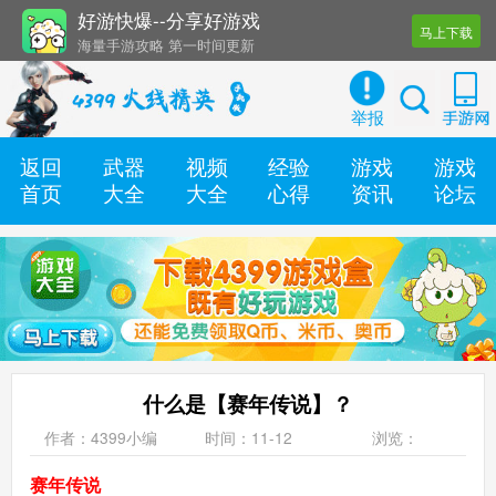
好游快爆--分享好游戏
马上下载
海量手游攻略 第一时间更新
还有几十款实用辅助工具
举报
返回
武器
视频
经验
游戏
游戏
首页
大全
大全
心得
资讯
论坛
什么是【赛年传说】？
作者：4399小编
时间：11-12
浏览：
赛年传说