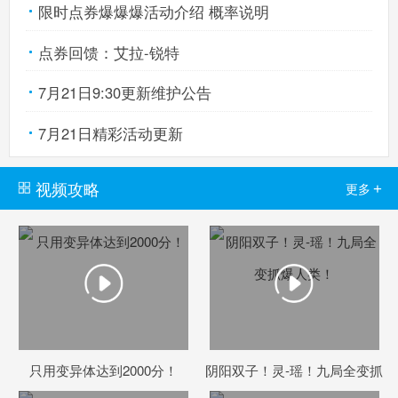
限时点券爆爆爆活动介绍 概率说明
点券回馈：艾拉-锐特
火线精英手机版
搜
手
7月21日9:30更新维护公告
7月21日精彩活动更新
视频攻略
+
更多
只用变异体达到2000分！
阴阳双子！灵-瑶！九局全变抓