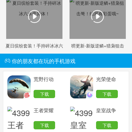
爆人类！
夏日缤纷套装！手持碎冰冰六
唠更新-新版逆鳞+猎枭狙击
杀变异体！
弩！结尾有彩蛋哦~
你的朋友都在玩的手机游戏
荒野行动
光荣使命
下载
下载
王者荣耀
皇室战争
下载
下载