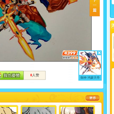
0
人赞
御神·鸿蒙天帝