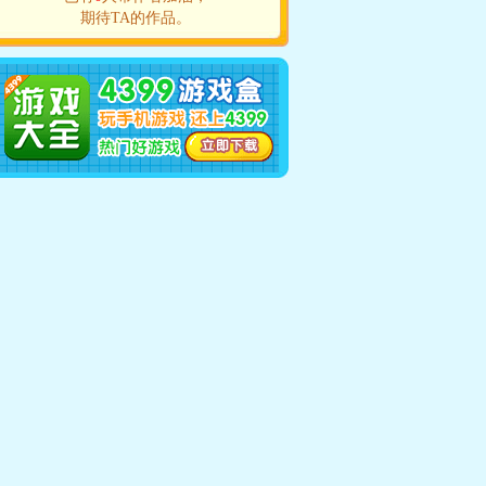
期待TA的作品。
的塞拉斯
生命主宰塞拉斯
帝兰特光与白
龙血
焱·白炎昼
江歌
小米
4