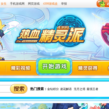
女生
手机游戏网
网页游戏
4399游戏盒
举报
热血精灵派视频
热血精灵派精灵获得
热血
热门搜索：
金钻积分
凌花解语
无尽之塔
最强王者
热血精灵派