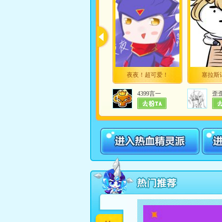
夜夜！超可爱！
塞拉斯
4399言一
歪