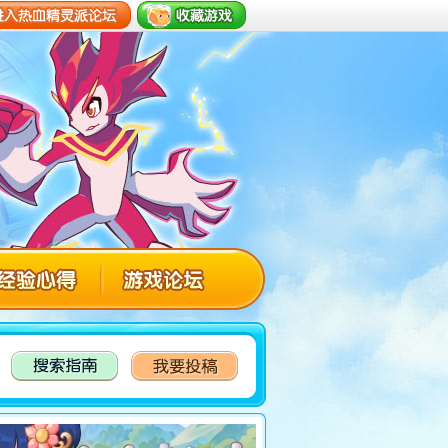
精灵派经验心得
热血精灵派论坛
热血精灵派搜索指南
热血精灵派投稿专区