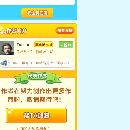
Dream·
川宇
作品数：
2
；粉丝数：
48
加油！再努力一点就能更上一层楼啦！
已有
0
人帮作者加油，