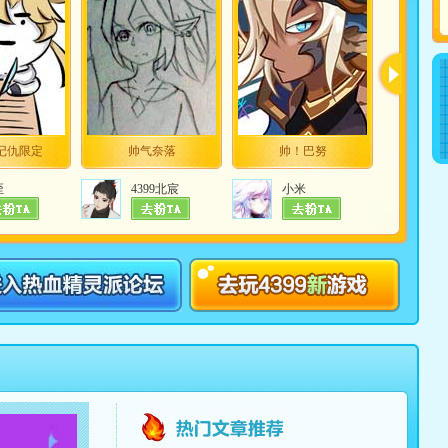
记仇限定
帅气奈落
帅！巴努
写作业
歪
4399北宸
小米
晴