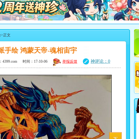
绘
>正文
4399热血精灵派
派手绘 鸿蒙天帝-魂相宙宇
神评论：0
4399.com
时间：17-10-06
举报反馈