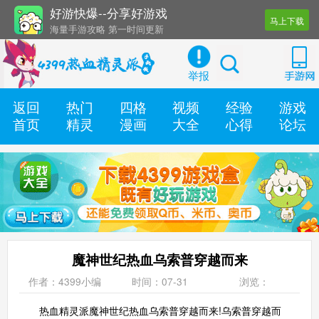
好游快爆--分享好游戏
马上下载
海量手游攻略 第一时间更新
还有几十款实用辅助工具
举报
返回
热门
四格
视频
经验
游戏
首页
精灵
漫画
大全
心得
论坛
魔神世纪热血乌索普穿越而来
作者：4399小编
时间：07-31
浏览：
热血精灵派魔神世纪热血乌索普穿越而来!乌索普穿越而