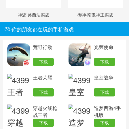
神迹·路西法实战
御神·南傲神王实战
你的朋友都在玩的手机游戏
荒野行动
光荣使命
下载
下载
王者荣耀
皇室战争
下载
下载
穿越火线枪
造梦西游4手
战王者
机版
下载
下载