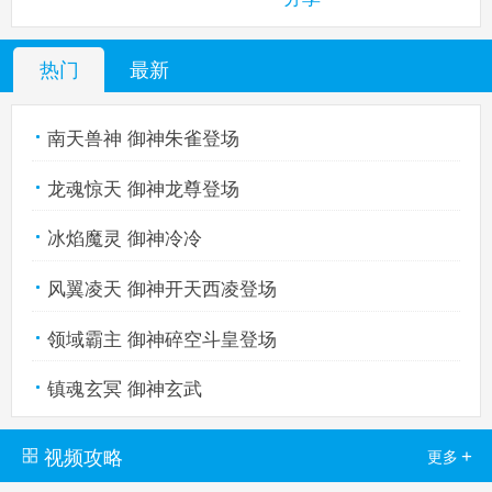
热门
最新
热血精灵派手机版
搜
手
南天兽神 御神朱雀登场
龙魂惊天 御神龙尊登场
冰焰魔灵 御神冷冷
风翼凌天 御神开天西凌登场
领域霸主 御神碎空斗皇登场
镇魂玄冥 御神玄武
视频攻略
+
更多