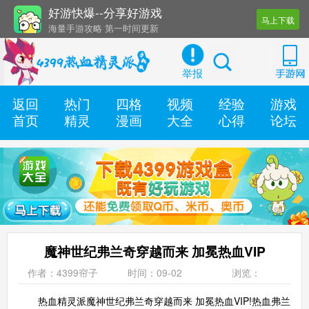
好游快爆--分享好游戏
马上下载
海量手游攻略 第一时间更新
还有几十款实用辅助工具
举报
返回
热门
四格
视频
经验
游戏
首页
精灵
漫画
大全
心得
论坛
魔神世纪弗兰奇穿越而来 加冕热血VIP
作者：4399帘子
时间：09-02
浏览：
热血精灵派魔神世纪弗兰奇穿越而来 加冕热血VIP!热血弗兰