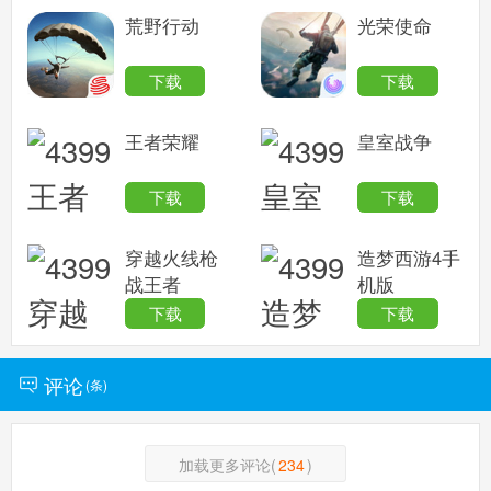
荒野行动
光荣使命
下载
下载
王者荣耀
皇室战争
下载
下载
穿越火线枪
造梦西游4手
战王者
机版
下载
下载
评论
(
条)
加载更多评论(
234
)