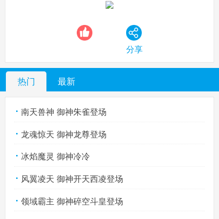
热血精灵派手机版
搜
手
分享
热门
最新
南天兽神 御神朱雀登场
龙魂惊天 御神龙尊登场
冰焰魔灵 御神冷冷
风翼凌天 御神开天西凌登场
领域霸主 御神碎空斗皇登场