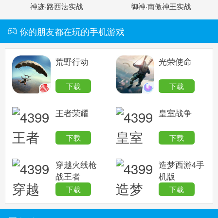
神迹·路西法实战
御神·南傲神王实战
你的朋友都在玩的手机游戏
荒野行动
光荣使命
下载
下载
王者荣耀
皇室战争
下载
下载
穿越火线枪
造梦西游4手
战王者
机版
下载
下载