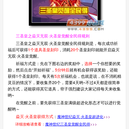
三圣皇之焱灭无双·火圣皇觉醒全民得规则
三圣皇之焱灭无双·火圣皇觉醒全民得规则是，每次成功祈
福后可获得
1个道具圣皇刻印
，消耗
20个
圣皇刻印就能开启焱灭
无双·火圣皇觉醒。
祈福方式是：先在下图右边的奖励中，
选择
一个你想要的奖
励，然后点击“开始祈福”，
5分钟后
就有机会获得该奖励，还能
获得1个圣皇刻印。每天有
5次
祈福机会，也就是说，在不消耗精
灵豆的情况下，要收集齐20个，需要4天哟~不过4天都是很简单
的方式，还能获得其它道具，帘子强烈建议大家记得每天来收集
哟~
在觉醒之前，要先获得三圣皇满级超进化形态才可以进行觉
醒哟～
焱灭·火圣皇获得方式
：
魔神世纪焱灭·火圣皇超进化
>>>
详细攻略请查看
：
魔神世纪三圣皇觉醒全民得
>>>