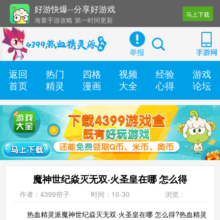
好游快爆--分享好游戏
马上下载
海量手游攻略 第一时间更新
还有几十款实用辅助工具
举报
返回
热门
四格
视频
经验
游戏
首页
精灵
漫画
大全
心得
论坛
魔神世纪焱灭无双·火圣皇在哪 怎么得
作者：4399帘子
时间：10-30
浏览：
热血精灵派魔神世纪焱灭无双·火圣皇在哪 怎么得?热血精灵