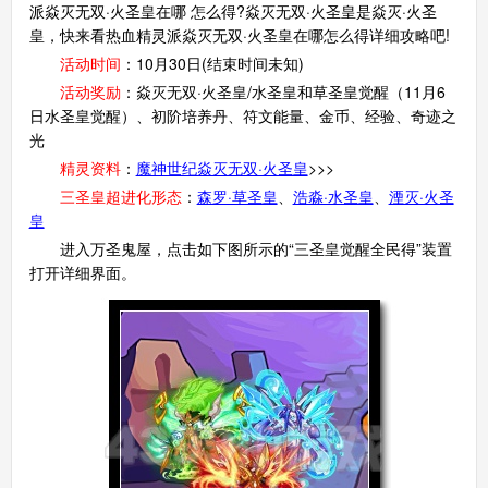
派焱灭无双·火圣皇在哪 怎么得?焱灭无双·火圣皇是焱灭·火圣
皇，快来看热血精灵派焱灭无双·火圣皇在哪怎么得详细攻略吧!
活动时间
：10月30日(结束时间未知)
活动奖励
：焱灭无双·火圣皇/水圣皇和草圣皇觉醒（11月6
日水圣皇觉醒）、初阶培养丹、符文能量、金币、经验、奇迹之
光
精灵资料
：
魔神世纪焱灭无双·火圣皇
>>>
三圣皇超进化形态
：
森罗·草圣皇
、
浩淼·水圣皇
、
湮灭·火圣
皇
进入万圣鬼屋，点击如下图所示的“三圣皇觉醒全民得”装置
打开详细界面。