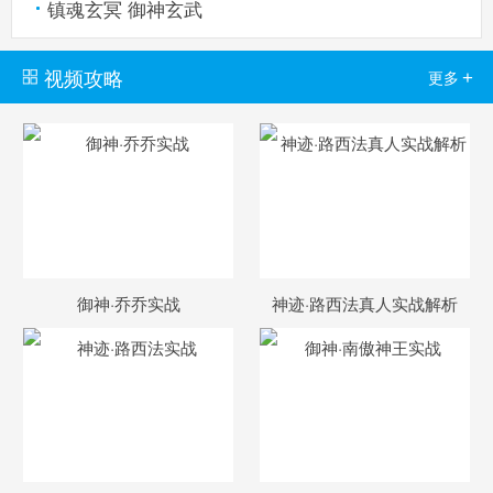
镇魂玄冥 御神玄武
视频攻略
+
更多
御神·乔乔实战
神迹·路西法真人实战解析