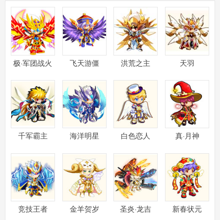
极·军团战火
飞天游僵
洪荒之主
天羽
千军霸主
海洋明星
白色恋人
真·月神
竞技王者
金羊贺岁
圣炎·龙吉
新春状元