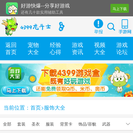
好游快爆--分享好游戏
马上下载
还有几十款实用辅助工具
海量手游攻略 第一时间更新
举报
返回
宠物
经验
游戏
视频
游戏
首页
大全
心得
资讯
大全
论坛
当前位置：
首页
>服饰大全
全部
套装
圣衣
服装
背景卡
饰品/容貌
武器