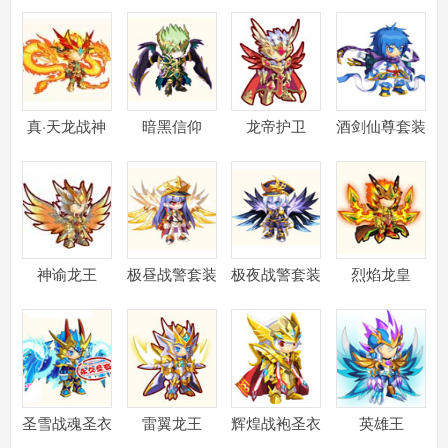
真·天龙战神
暗黑信仰
龙帝护卫
酒剑仙尊套装
神谕龙王
极昼战警套装
极夜战警套装
烈焰龙皇
圣雪战魂圣衣
雷翼龙王
辉煌战袍圣衣
英雄王