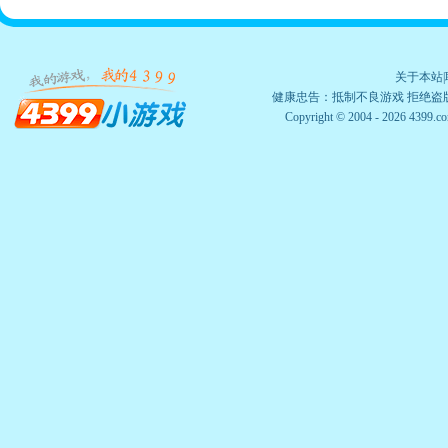
超钢铁剑皇
战甲狮王
黄金金牛·阿鲁
65625
1185421
2050042
84009
邪王八虎神
东皇太一
关于本站
|
黄金天秤·瞳芙
106252
1850407
2465504
13330
水龙神卡辛
健康忠告：抵制不良游戏 拒绝盗版
魔尊狄拉克
Copyright © 2004 - 2026 
天秤·瞳芙
60042
1070338
1455813
81107
黑龙神卡伦帝斯
神迹凤凰
黄金狮子·里亚
81251
1119217
1584123
83975
皇龙神莉露卡
火龙神艾斯拉
狮子座·里亚
80056
1151954
1453788
77463
圣界天使
圣光大天使
混沌龙皇
106251
1970221
2664952
14666
神天使奥丁
龙皇亚克
天命风龙神
100966
1788419
2823008
13892
黑翼疾风龙
灵·亚克
黄金摩羯·修罗
107502
2275720
2536644
13573
木翼碎风龙
水翼裂空龙
摩羯·修罗
65966
1294143
1568736
83841
钢铁大白
火翼爆炎龙
太宇神荒·东皇
114422
2051990
2783180
15136
圆霸主