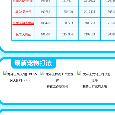
圣光天使乌利尔
103483
1817457
2811622
12674
摩羯·修罗
太宇神荒·东皇
极·冰霜女帝
100782
1758129
2217495
15051
黄金双鱼·阿布
黄金射手·艾尔
创世天神克里斯
105470
1803583
2180533
12185
双鱼·阿布
射手·艾尔
极擎天剑圣
101563
2150956
2199169
12080
混沌真龙·帝俊
魔君王·阿撒斯
极九天玄虎
117189
1849017
2398586
13825
天使长·加百列
阿撒斯
极幻阳龙骑
101563
1734763
2772219
12497
加百列
暗影龙骑士
沧怒水龙皇
103118
1838151
2459188
17034
毁灭炎光兽
冰霜巨龙
焚天焱龙皇
111555
1902142
2585597
14512
风天阳打BOSS
吸血鬼猎人
梓夜工作室宣传
龙骑士打试炼之塔
雷电兽王
冥煞黑龙皇
121867
2024294
2766977
14969
天道战神
龙斗士视频大全
龙灵神帝大御天
金牛·阿鲁
64910
1235879
1584265
91999
圣域龙骑士
冰甲龙女
紫薇龙皇
107805
2258042
2515716
14093