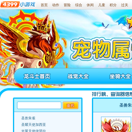
首页
动作
冒险
综合
休闲
儿童
积分
过关
4399龙斗
圣兽朱
4399龙斗士
龙斗士战宠大全
龙斗士坐骑大全
圣兽朱雀
圣耀天使加西亚
光翼天使伊瑟拉