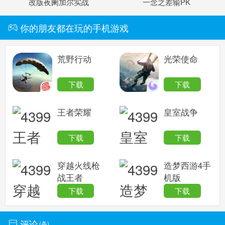
改版夜阑加尔实战
一念之差输PK
你的朋友都在玩的手机游戏
荒野行动
光荣使命
下载
下载
王者荣耀
皇室战争
下载
下载
穿越火线枪
造梦西游4手
战王者
机版
下载
下载
评论
(
条)