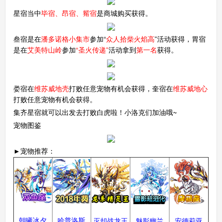
星宿当中
毕宿、昂宿、觜宿
是商城购买获得。
叁宿是在
潘多诺格小集市
参加“
众人拾柴火焰高
”活动获得，胃宿
是在
艾美特山岭
参加
“圣火传递”
活动拿到
第一名
获得。
娄宿在
维苏威地壳
打败任意宠物有机会获得，奎宿在
维苏威地心
打败任意宠物有机会获得。
集齐星宿就可以出发去打败白虎啦！小洛克们加油哦~
宠物图鉴
►宠物推荐：
朝曦冰夕
哈普洛斯
灭却战龙王
魅影幽兰
安德莉亚