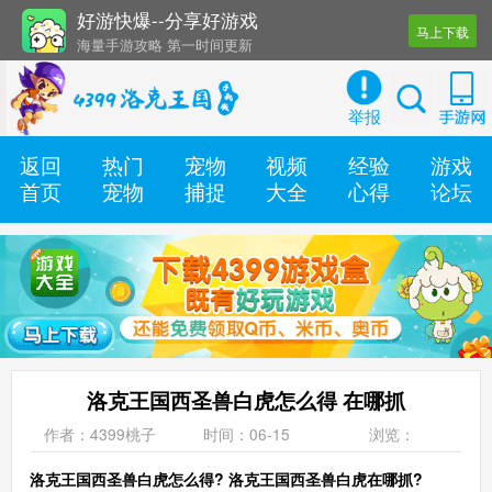
好游快爆--分享好游戏
马上下载
海量手游攻略 第一时间更新
还有几十款实用辅助工具
举报
返回
热门
宠物
视频
经验
游戏
首页
宠物
捕捉
大全
心得
论坛
洛克王国西圣兽白虎怎么得 在哪抓
作者：4399桃子
时间：06-15
浏览：
洛克王国西圣兽白虎怎么得? 洛克王国西圣兽白虎在哪抓?