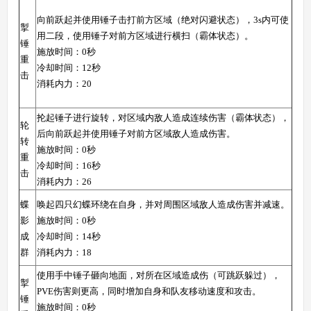
向前跃起并使用锤子击打前方区域（绝对闪避状态），3s内可使
掣
用二段，使用锤子对前方区域进行横扫（霸体状态）。
锤
施放时间：0秒
重
冷却时间：12秒
击
消耗内力：20
抡起锤子进行旋转，对区域内敌人造成连续伤害（霸体状态），
轮
后向前跃起并使用锤子对前方区域敌人造成伤害。
转
施放时间：0秒
重
冷却时间：16秒
击
消耗内力：26
蝶
唤起四只幻蝶环绕在自身，并对周围区域敌人造成伤害并减速。
影
施放时间：0秒
成
冷却时间：14秒
群
消耗内力：18
使用手中锤子砸向地面，对所在区域造成伤（可跳跃躲过），
掣
PVE伤害则更高，同时增加自身和队友移动速度和攻击。
锤
施放时间：0秒