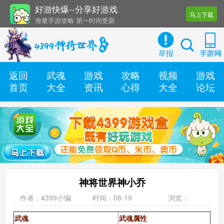
好游快爆--分享好游戏
马上下载
海量手游攻略 第一时间更新
还有几十款实用辅助工具
举报
返回
武魂
游戏
攻略
视频
游戏
首页
大全
资讯
心得
大全
论坛
神将世界神小乔
作者：4399小编
时间：08-19
浏览：
武魂
武魂属性