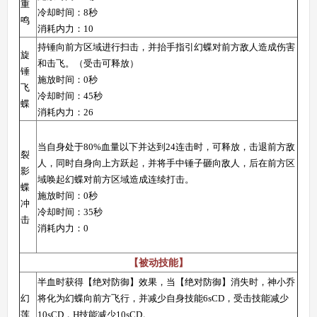
重
冷却时间：8秒
鸣
消耗内力：10
神将世界手机版
持锤向前方区域进行扫击，并抬手指引幻蝶对前方敌人造成伤害
搜
手
旋
和击飞。（受击可释放）
锤
施放时间：0秒
飞
冷却时间：45秒
蝶
消耗内力：26
当自身处于80%血量以下并达到24连击时，可释放，击退前方敌
裂
人，同时自身向上方跃起，并将手中锤子砸向敌人，后在前方区
影
域唤起幻蝶对前方区域造成连续打击。
蝶
施放时间：0秒
冲
冷却时间：35秒
击
消耗内力：0
【被动技能】
半血时获得【绝对防御】效果，当【绝对防御】消失时，神小乔
幻
将化为幻蝶向前方飞行，并减少自身技能6sCD，受击技能减少
莲
10sCD，H技能减少10sCD。