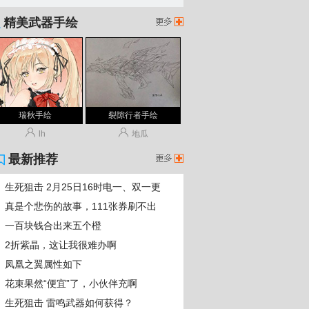
精美武器手绘
生死
瑞秋手绘
裂隙行者手绘
lh
地瓜
最新推荐
生死狙击 2月25日16时电一、双一更
新维护公告！
真是个悲伤的故事，111张券刷不出
蛮牙皮肤
生死
狙击
一百块钱合出来五个橙
2折紫晶，这让我很难办啊
凤凰之翼属性如下
花束果然“便宜”了，小伙伴充啊
生死狙击 雷鸣武器如何获得？