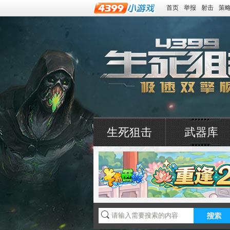
首页
举报
射击
策
生死狙击
武器库
4399生死狙击