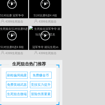
狙击
生死
S1对抗赛 冠军争夺
S1对抗赛8进4 A组
4399生死狙击
4399生死狙击
S1对抗赛8进4 B组
冠军争夺 就玩生死vs
4399生死狙击
4399生死狙击
武器
狙击
生死狙击热门推荐
刷枪骗局揭露
免费赚金币
免费英雄武器
竞技实力提升
生死狙击微端
冒险伤害要素
大全
视频