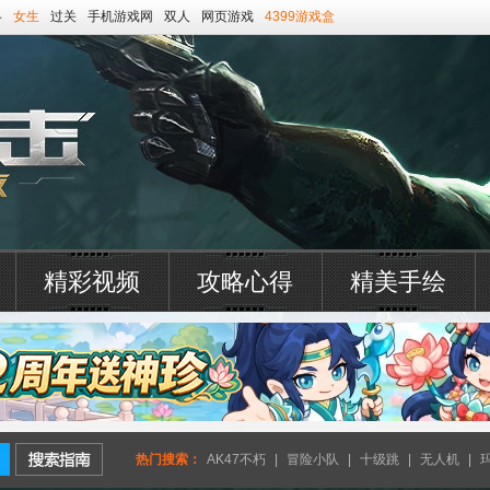
略
女生
过关
手机游戏网
双人
网页游戏
4399游戏盒
精彩视频
攻略心得
精美手绘
热门搜索：
AK47不朽
|
冒险小队
|
十级跳
|
无人机
|