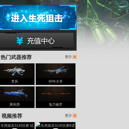
399生死狙击
热门武器推荐
生死狙击充值中心
焚风
RPK主宰
生死
乘风势
鬼刃修罗
视频推荐