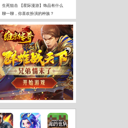
生死狙击 【星际漫游】饰品有什么
效果？
聊一聊，你喜欢扮演的种族？
狙击
精美
最新
手绘