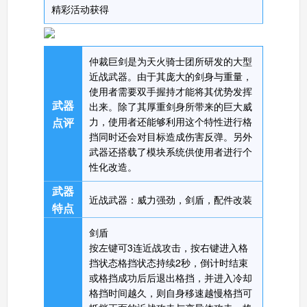
精彩活动获得
仲裁巨剑是为天火骑士团所研发的大型
近战武器。由于其庞大的剑身与重量，
使用者需要双手握持才能将其优势发挥
武器
出来。除了其厚重剑身所带来的巨大威
点评
力，使用者还能够利用这个特性进行格
挡同时还会对目标造成伤害反弹。另外
武器还搭载了模块系统供使用者进行个
性化改造。
武器
近战武器：威力强劲，剑盾，配件改装
特点
剑盾
按左键可3连近战攻击，按右键进入格
挡状态格挡状态持续2秒，倒计时结束
或格挡成功后后退出格挡，并进入冷却
格挡时间越久，则自身移速越慢格挡可