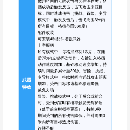
抵挡正面的近战攻击与变异体攻击，格
挡成功后触发反击，击飞攻击来源目
标，同时造成伤害（挑战、冒险、变异
生死狙击手机版
模式中，触发反击后，击飞周围3米内
搜
手
所有目标，格挡范围360度）
配件改装
可安装4种配件增强武器
十字握柄
所有模式中，每格挡成功1次后，在随
后7秒内左键挥砍动作，右键进入格挡
动作速度增加，基础移动速度增加，持
续时间最多累计至30秒。冒险、挑战、
变异模式中，持续时间内近战攻击距离
武器
增加，受击目标移速基础移速降低
特效
赦免力场
冒险、挑战模式中，处于后台或前台
时，受到伤害时有概率触发光辉护盾
（处于前台时概率更高），持续3秒，
期间受到的所有伤害降低，并对周围3
米内所有目标造成伤害。
连锁圣痕