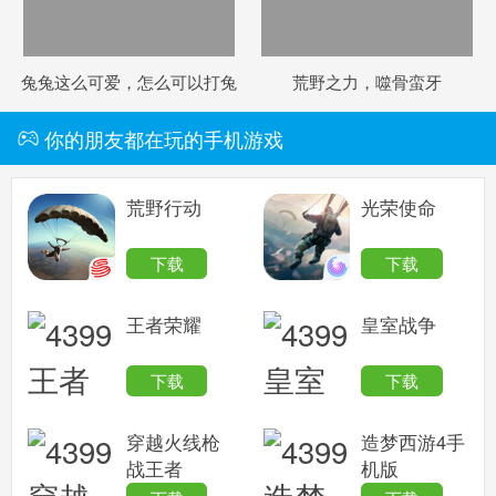
兔兔这么可爱，怎么可以打兔
荒野之力，噬骨蛮牙
兔！
你的朋友都在玩的手机游戏
荒野行动
光荣使命
下载
下载
王者荣耀
皇室战争
下载
下载
穿越火线枪
造梦西游4手
战王者
机版