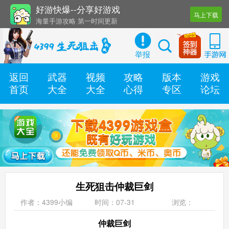
好游快爆--分享好游戏
马上下载
海量手游攻略 第一时间更新
还有几十款实用辅助工具
举报
返回
武器
视频
攻略
版本
游戏
首页
大全
大全
心得
专区
论坛
生死狙击仲裁巨剑
作者：4399小编
时间：07-31
浏览：
仲裁巨剑