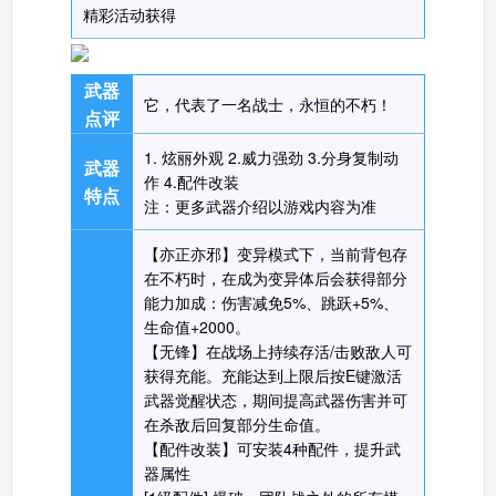
精彩活动获得
武器
它，代表了一名战士，永恒的不朽！
点评
1. 炫丽外观 2.威力强劲 3.分身复制动
武器
作 4.配件改装
特点
注：更多武器介绍以游戏内容为准
【亦正亦邪】变异模式下，当前背包存
在不朽时，在成为变异体后会获得部分
能力加成：伤害减免5%、跳跃+5%、
生命值+2000。
【无锋】在战场上持续存活/击败敌人可
获得充能。充能达到上限后按E键激活
武器觉醒状态，期间提高武器伤害并可
在杀敌后回复部分生命值。
【配件改装】可安装4种配件，提升武
器属性