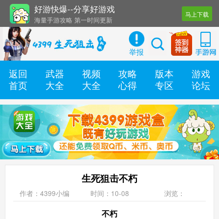
好游快爆--分享好游戏
马上下载
海量手游攻略 第一时间更新
还有几十款实用辅助工具
举报
返回
武器
视频
攻略
版本
游戏
首页
大全
大全
心得
专区
论坛
生死狙击不朽
作者：4399小编
时间：10-08
浏览：
不朽