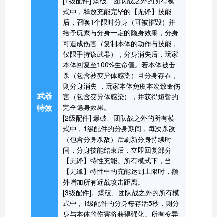
[1级配件] 爆破、团队战之外的所有模
式中，释放充能完毕的【无锋】技能
后，召唤1个限时分身（可被摧毁）并
生死狙击手机版
给予玩家与分身一定的隐身效果，分身
搜
手
可造成伤害（复制本体的动作与技能，
仅限手持该武器），分身消失后，玩家
本体回复至100%生命值。若本体被击
杀（包含被变异体感染）且分身存在，
则分身消失 ，玩家本体免疫本次致命伤
武器
害（包含变异体感染），并获得短暂的
特效
完全隐身效果。
[2级配件] 爆破、团队战之外的所有模
式中，1级配件的分身期间，每次杀敌
（包含分身杀敌）后刷新分身持续时
间，分身技能结束后，立即回复部分
【无锋】特性充能。所有模式下，当
【无锋】特性中的充能达到上限时，额
外增加所有近战攻击距离。
[3级配件]。爆破、团队战之外的所有模
式中，1级配件的分身每存活5秒，则分
身与本体的伤害将获得强化。所有变异