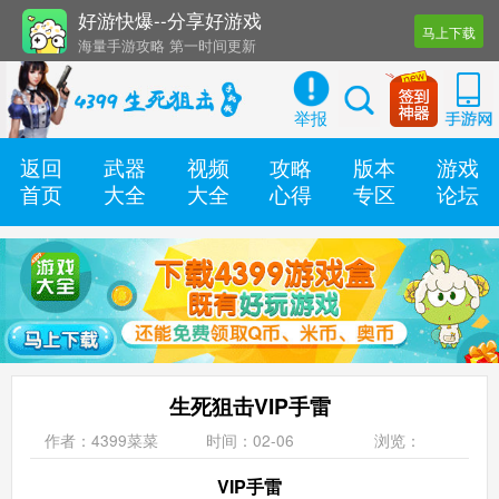
好游快爆--分享好游戏
马上下载
海量手游攻略 第一时间更新
还有几十款实用辅助工具
举报
返回
武器
视频
攻略
版本
游戏
首页
大全
大全
心得
专区
论坛
生死狙击VIP手雷
作者：4399菜菜
时间：02-06
浏览：
VIP手雷