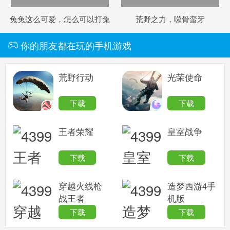
兔兔这么可爱，怎么可以打兔
荒野之力，噬骨蛮牙
兔！
你的朋友都在玩的手机游戏
荒野行动
光荣使命
下载
下载
王者荣耀
皇室战争
下载
下载
穿越火线枪
造梦西游4手
战王者
机版
下载
下载