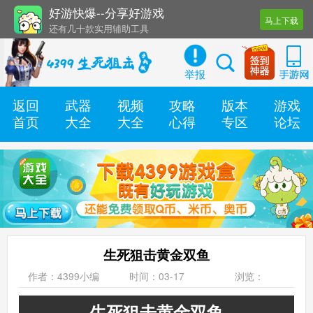
好游快爆--分享好游戏
马上下载
还有几十款实用辅助工具
海量手游攻略 第一时间更新
举报
返回
武器
视频
攻略
版本
游戏
首页
大全
大全
心得
专区
论坛
生死狙击黄金双鱼
作者：4399小编
时间：03-17
浏览：
生死狙击黄金双鱼