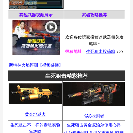
其他武器视频展示
武器攻略推荐
欢迎各位玩家投稿该武器相关攻
略哦~
投稿地址
：
生死狙击投稿箱
>>>
斯特林火焰评测【视频链接】
生死狙击精彩推荐
黄金地狱犬
KAC收割者
生死狙击不一样的泰坦实验
生死狙击黄金尼泊尔使用心得
室攻略
生死狙击团队意识的重要性 附赠