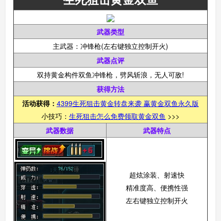
武器类型
主武器：冲锋枪(左右键独立控制开火)
武器点评
双持黄金构件双鱼冲锋枪，劈风斩浪，无人可敌!
获得方法
活动获得：
4399生死狙击黄金转盘来袭 赢黄金双鱼永久版
小技巧：
生死狙击怎么免费领取黄金双鱼
>>>
武器数据
武器特点
超炫涂装、射速快
精准度高、便携性强
左右键独立控制开火