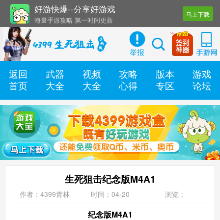
好游快爆--分享好游戏
马上下载
海量手游攻略 第一时间更新
还有几十款实用辅助工具
举报
返回
武器
视频
攻略
版本
游戏
首页
大全
大全
心得
专区
论坛
生死狙击纪念版M4A1
作者：4399青林
时间：04-20
浏览：
纪念版M4A1