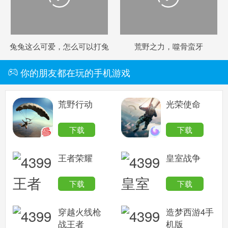
兔兔这么可爱，怎么可以打兔
荒野之力，噬骨蛮牙
兔！
你的朋友都在玩的手机游戏
荒野行动
光荣使命
下载
下载
王者荣耀
皇室战争
下载
下载
穿越火线枪
造梦西游4手
战王者
机版