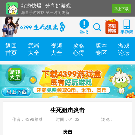
好游快爆--分享好游戏
马上下载
海量手游攻略 第一时间更新
还有几十款实用辅助工具
举报
返回
武器
视频
攻略
版本
游戏
首页
大全
大全
心得
专区
论坛
生死狙击炎击
作者：4399菜菜
时间：01-02
浏览：
炎击