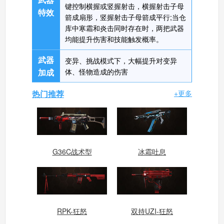
键控制横握或竖握射击，横握射击子母
特效
箭成扇形，竖握射击子母箭成平行;当仓
库中寒霜和炎击同时存在时，两把武器
生死狙击手机版
搜
手
均能提升伤害和技能触发概率。
武器
变异、挑战模式下，大幅提升对变异
加成
体、怪物造成的伤害
热门推荐
+更多
G36C战术型
冰霜吐息
RPK-狂怒
双持UZI-狂怒