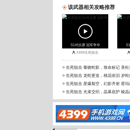
该武器相关攻略推荐
弧光
黑炎
AK47主宰
核子裂变
S1对抗赛 冠军争夺
S
迷你派拉
4399生死狙击
裂隙行者
终末之弩
生死狙击 毒吻蛇影，致命标记 美
生死狙击 龙蛇更迭，桃花依旧 岁
不灭星核
生死狙击 星爆裂空，幻影齐射 星
子龙
生死狙击 光束交织，晶幕庇护 棱
S1对抗赛 冠军争夺
S
武圣
4399生死狙击
尘羽
蛮牙
碎星·终焉