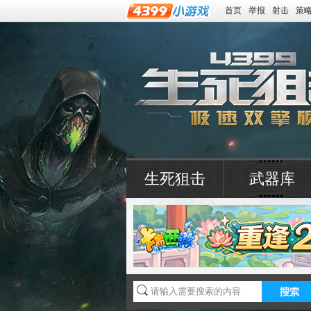
首页
举报
射击
策
生死狙击
武器库
4399生死狙击