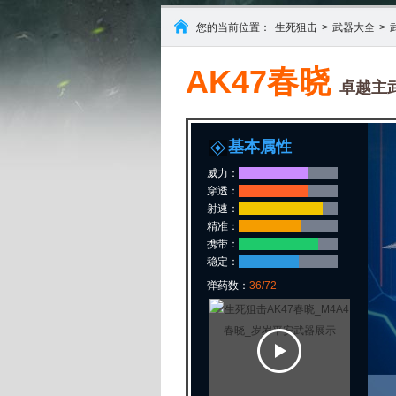
您的当前位置：
生死狙击
>
武器大全
>
AK47春晓
卓越主
基本属性
威力：
穿透：
射速：
精准：
携带：
稳定：
弹药数：
36/72