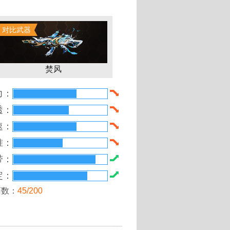
对比武器
399游戏盒教你免费赚金币得武
焚风
力：
透：
速：
准：
带：
定：
药数：
45/200