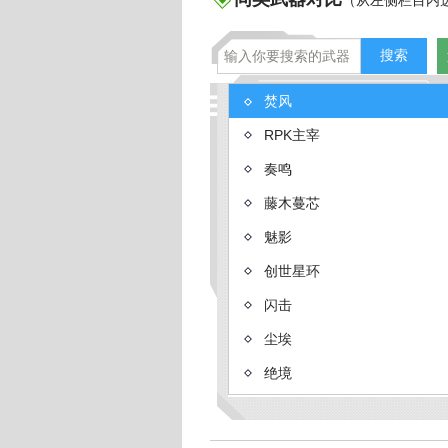
（从左侧栏目内
焚风
RPK主宰
生死狙击AK47春
生死狙击
奏鸣
藤木蔓芯
魅影
创世星环
闪击
尘埃
绝境
末世
神谕