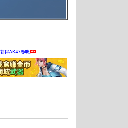
获得AK47春晓