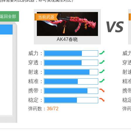
选择需要对比的武器，即可实现属性对比）
返回全部
当前武器
4
AK47春晓
威力：
威
穿透：
穿
射速：
射
精准：
精
携带：
携
稳定：
稳
弹药数：
36/72
弹