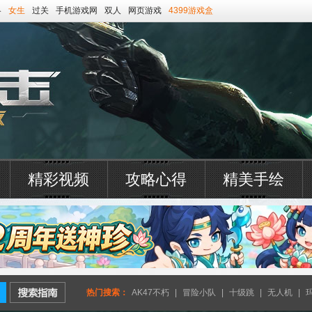
略
女生
过关
手机游戏网
双人
网页游戏
4399游戏盒
精彩视频
攻略心得
精美手绘
热门搜索：
AK47不朽
|
冒险小队
|
十级跳
|
无人机
|