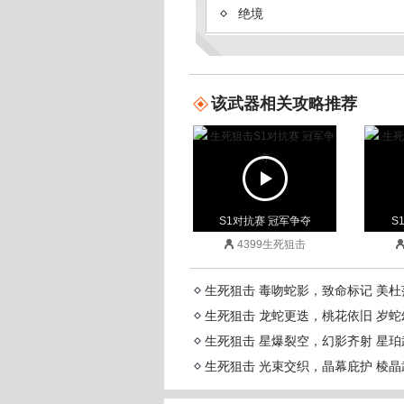
绝境
末世
神谕
该武器相关攻略推荐
弧光
黑炎
AK47主宰
核子裂变
S1对抗赛 冠军争夺
S
迷你派拉
4399生死狙击
裂隙行者
终末之弩
生死狙击 毒吻蛇影，致命标记 美
生死狙击 龙蛇更迭，桃花依旧 岁
不灭星核
生死狙击 星爆裂空，幻影齐射 星
子龙
生死狙击 光束交织，晶幕庇护 棱
S1对抗赛 冠军争夺
S
武圣
4399生死狙击