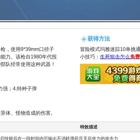
获得方法
，使用9*39mm口径子
冒险模式玛雅迷踪10单挑
能力。该枪自1980年代投
小技巧：
生死狙击怎么
免费
种部队经常使用这种武器！
力强；4.特种子弹
变异体、怪物造成的伤害。
特效描述
启技能后在一段时间内可输出不消耗弹药且无后坐力的攻击力