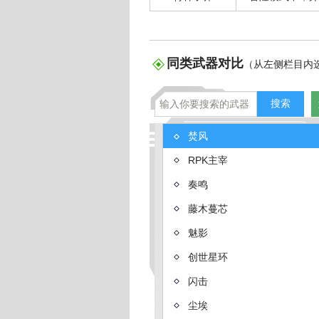
同类武器对比
（从左侧栏目内
4399生死狙击投稿
生死狙击VSS武
生死狙击
焚风
RPK主宰
奏鸣
藤木蔓芯
魅影
创世星环
闪击
尘埃