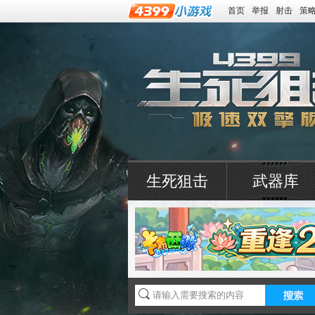
首页
举报
射击
策
生死狙击
武器库
4399生死狙击