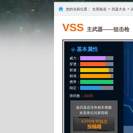
您的当前位置：
生死狙击
>
武器大全
>
VSS
主武器——狙击枪
基本属性
威力：
穿透：
射速：
精准：
携带：
稳定：
弹药数：
10/20
该武器还没有相关视频
欢迎各位玩家投稿