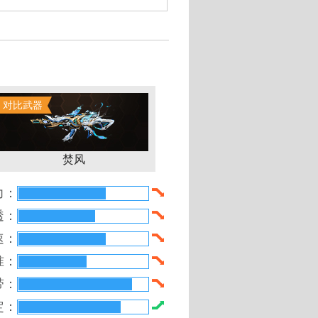
399游戏盒教你免费赚金币得武
对比武器
焚风
力：
透：
速：
准：
带：
定：