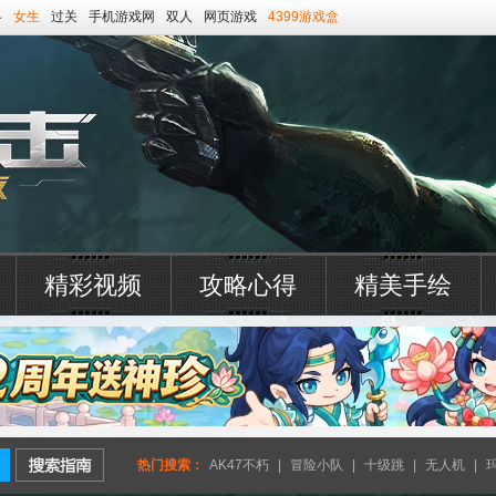
略
女生
过关
手机游戏网
双人
网页游戏
4399游戏盒
精彩视频
攻略心得
精美手绘
热门搜索：
AK47不朽
|
冒险小队
|
十级跳
|
无人机
|