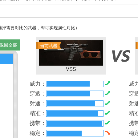
4
选择需要对比的武器，即可实现属性对比）
返回全部
当前武器
VSS
威力：
威
穿透：
穿
射速：
射
精准：
精
携带：
携
稳定：
稳