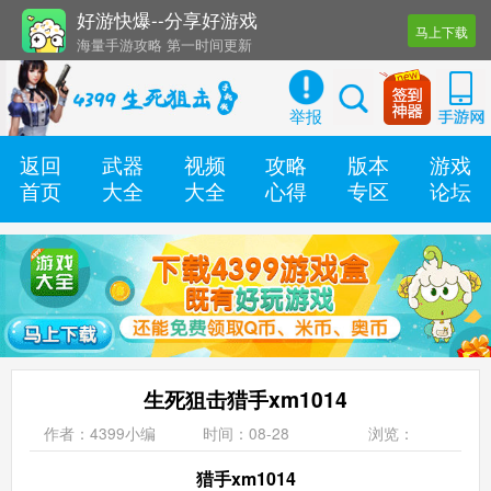
好游快爆--分享好游戏
马上下载
海量手游攻略 第一时间更新
还有几十款实用辅助工具
举报
返回
武器
视频
攻略
版本
游戏
首页
大全
大全
心得
专区
论坛
生死狙击猎手xm1014
作者：4399小编
时间：08-28
浏览：
猎手xm1014