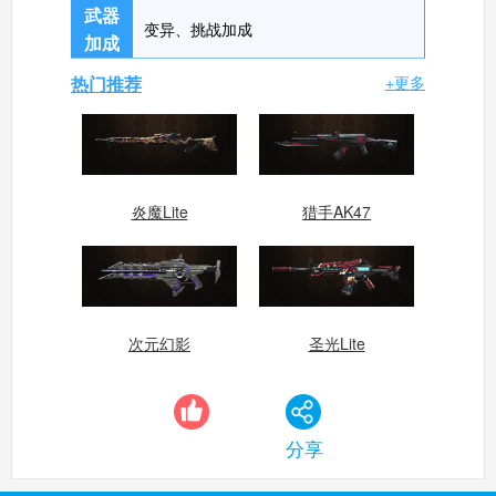
武器
变异、挑战加成
加成
生死狙击手机版
搜
手
热门推荐
+更多
炎魔Lite
猎手AK47
次元幻影
圣光Lite
分享