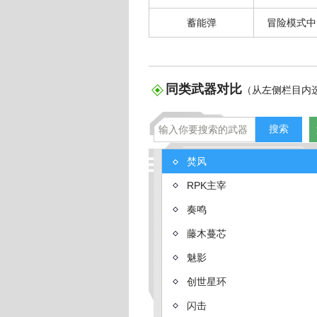
蓄能弹
冒险模式中
4399生死狙击投稿
同类武器对比
（从左侧栏目内
生死狙击巴雷特
生死狙击巴
焚风
RPK主宰
奏鸣
藤木蔓芯
魅影
创世星环
闪击