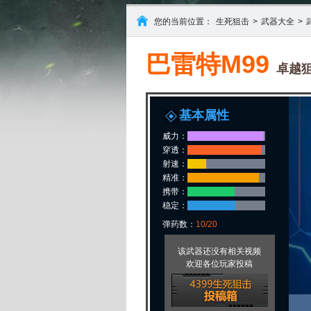
您的当前位置：
生死狙击
>
武器大全
>
巴雷特M99
卓越
基本属性
威力：
穿透：
射速：
精准：
携带：
稳定：
弹药数：
10/20
该武器还没有相关视频
欢迎各位玩家投稿