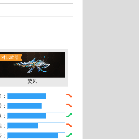
399游戏盒教你免费赚金币得武
对比武器
焚风
力：
透：
速：
准：
带：