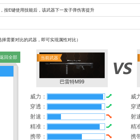
，按E键使用技能后，该武器下一发子弹伤害提升
4
选择需要对比的武器，即可实现属性对比）
返回全部
当前武器
巴雷特M99
威力：
威
穿透：
穿
射速：
射
精准：
精
携带：
携