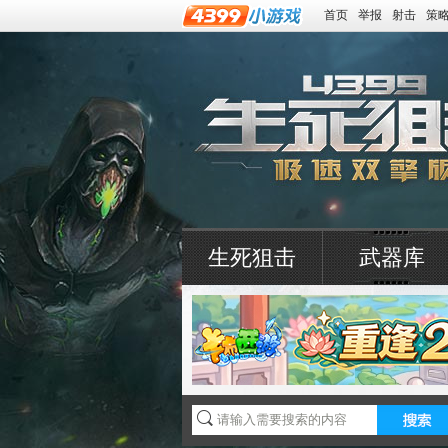
首页
举报
射击
策
生死狙击
武器库
4399生死狙击