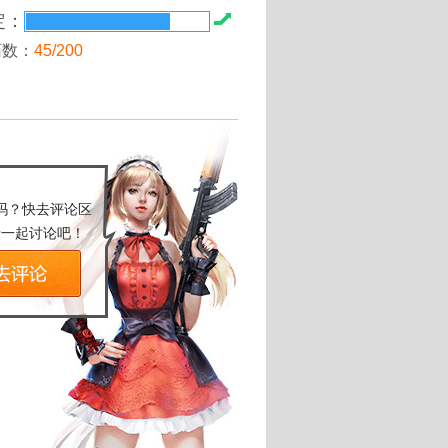
定：
药数：
45/200
吗？快去评论区
士一起讨论吧！