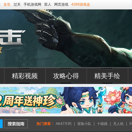
略
女生
过关
手机游戏网
双人
网页游戏
4399游戏盒
精彩视频
攻略心得
精美手绘
热门搜索：
AK47不朽
|
冒险小队
|
十级跳
|
无人机
|