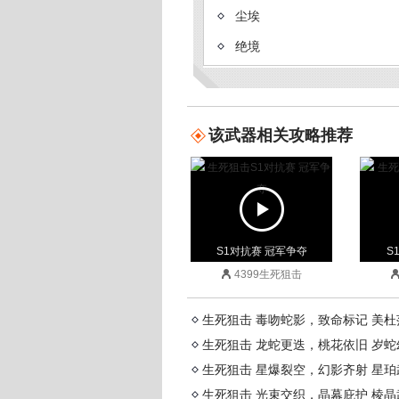
尘埃
绝境
末世
神谕
该武器相关攻略推荐
弧光
黑炎
AK47主宰
核子裂变
S1对抗赛 冠军争夺
S
迷你派拉
4399生死狙击
裂隙行者
终末之弩
生死狙击 毒吻蛇影，致命标记 美
生死狙击 龙蛇更迭，桃花依旧 岁
不灭星核
生死狙击 星爆裂空，幻影齐射 星
子龙
生死狙击 光束交织，晶幕庇护 棱
S1对抗赛 冠军争夺
S