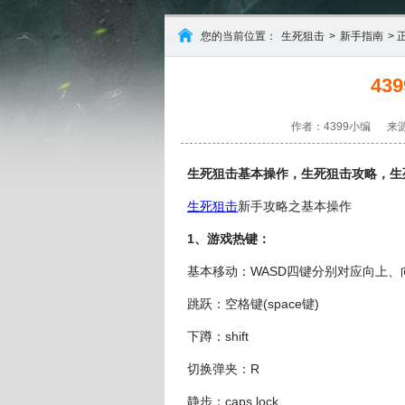
您的当前位置：
生死狙击
>
新手指南
> 
43
作者：4399小编
来源
生死狙击基本操作，生死狙击攻略，生
生死狙击
新手攻略之基本操作
1、游戏热键：
基本移动：WASD四键分别对应向上
跳跃：空格键(space键)
下蹲：shift
切换弹夹：R
静步：caps lock