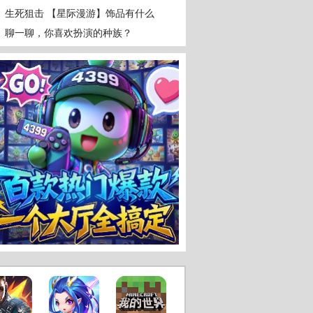
生死狙击 【星际漫游】饰品有什么
效果？
聊一聊，你喜欢扮演的种族？
狙击
精美
最新
手绘