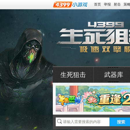
首页
举报
射击
策
生死狙击
武器库
4399生死狙击