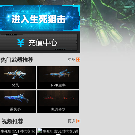
399生死狙击
热门武器推荐
生死狙击充值中心
焚风
RPK主宰
生死
乘风势
鬼刃修罗
视频推荐