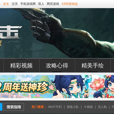
略
女生
过关
手机游戏网
双人
网页游戏
4399游戏盒
精彩视频
攻略心得
精美手绘
热门搜索：
AK47不朽
|
冒险小队
|
十级跳
|
无人机
|