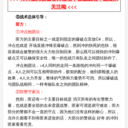
关注呦
<<<
⑤战术总体引导：
匪方：
①冲点抱团法：
匪方的主要目标之一就是到指定的爆破点安放C4，所以，
冲点也就是 开场直接冲锋至爆破点，然则冲的快死的也快，很
容易就会被警的强大火力给压制回来，那么既可以很快的冲到爆
破点又可以确保安全性，唯一的也就只有队友之间团结协作了。
冲点抱团法，>4人同时的走同一条路线的冲向同一个爆破
点，4人之间可以互相帮助协作，默契的配合，做到群殴敌人的
效果，4人火力齐发，整体的气势和力量势不可挡。所以爆破战
与团队战相同，一样考验队友之间的团队精神。
②防警守家法：
然则，匪还有一个主要目标就是 消灭所有的有生警察力
量，也就是要全部的击杀雷霆战警。匪家可谓是易守难攻，而大
部分的警都不会一直的守点，因为他们没有这样的耐心，所以，
当许久都看不到有匪来进攻的话，大部分的警就会 好奇 的冲到
匪家看看究竟。