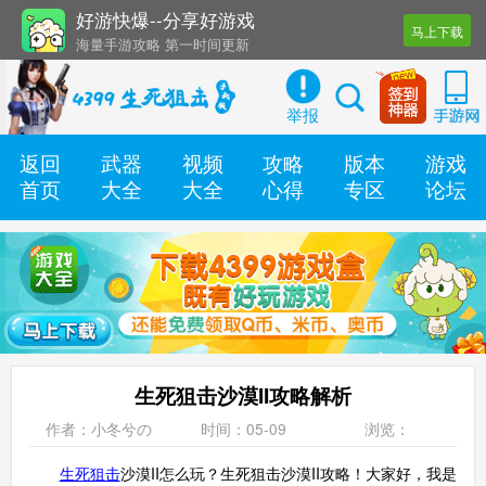
好游快爆--分享好游戏
马上下载
还有几十款实用辅助工具
海量手游攻略 第一时间更新
举报
返回
武器
视频
攻略
版本
游戏
首页
大全
大全
心得
专区
论坛
生死狙击沙漠II攻略解析
作者：小冬兮の
时间：05-09
浏览：
生死狙击
沙漠II怎么玩？生死狙击沙漠II攻略！大家好，我是