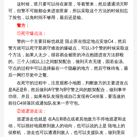
这时候，匪只要可以待在家里，等着警来，然后通通消灭即
可，但警不可能都会来进攻匪家，所以采取这个方法的时候别忘
了按包，以免时间不够用，最后还是输。
警方
：
①死守爆点法：
警的一个主要目标也就是 阻止匪在指定地点安放C4，然后
网
警方就可以死守那易守难攻的爆破点，可以>3个警的时候采取这
个方法，如果人太少，很容易会被匪的冲点抱团进攻方法群殴
的。三个人(或以上)之间默契配合，做到天衣无缝，固若金汤。
守点的过程中可以选择躲在一个隐蔽的地方，然后守株待兔，最
后一网打尽瓮中之鳖。
在死守的过程中，注意观察小地图，判断敌方的主要进攻点
是A还是B，然后做到A守警与B守警之间的默契配合，做到事半
功倍。并且，如果有队友报告或自己发现有C4掉落，要迅速的
前往C4掉落区或通知队友来一齐守包。
②巡逻游走法：
巡逻游走也就是 在A点和B点或者其他敌方不停地巡逻和走
动，可以很好地观察到敌人的动向，也可以说的上是 陆地上的
侦察机 ，游走也可以遭遇到敌人，也可以支援队友，做到里应