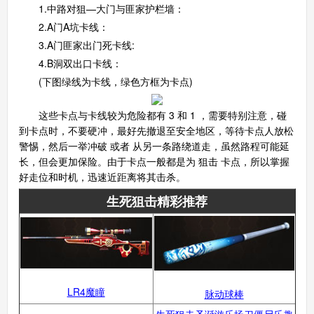
1.中路对狙—大门与匪家护栏墙：
2.A门A坑卡线：
3.A门匪家出门死卡线:
4.B洞双出口卡线：
(下图绿线为卡线，绿色方框为卡点)
这些卡点与卡线较为危险都有 3 和 1 ，需要特别注意，碰
到卡点时，不要硬冲，最好先撤退至安全地区，等待卡点人放松
警惕，然后一举冲破 或者 从另一条路绕道走，虽然路程可能延
长，但会更加保险。由于卡点一般都是为 狙击 卡点，所以掌握
好走位和时机，迅速近距离将其击杀。
生死狙击精彩推荐
LR4魔瞳
脉动球棒
生死狙击圣诞游乐场刀僵尸乐趣