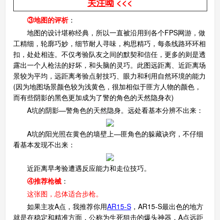
关注呦
<<<
③地图的评析
：
地图的设计堪称经典，所以一直被沿用到各个FPS网游，做
工精细，轮廓巧妙，细节耐人寻味，构思精巧，每条线路环环相
扣，处处相连。不仅考验队友之间的默契和信任，更多的则是透
露出一个人枪法的好坏，和头脑的灵巧。此图远距离、近距离场
景较为平均，远距离考验点射技巧、眼力和利用自然环境的能力
(因为地图场景颜色较为浅黄色，很加相似于匪方人物的颜色，
而有些阴影的黑色更加成为了警的角色的天然隐身衣)
A坑的阴影—警角色的天然隐身。远处看基本分辨不出来：
A坑的阳光照在黄色的墙壁上—匪角色的躲藏诀窍，不仔细
看基本发现不出来：
近距离早考验遭遇反应能力和走位技巧。
④推荐枪械
：
这张图，总体适合步枪。
如果主攻A点，我推荐你用
AR15-S
，AR15-S最出色的地方
就是在稳定和精准方面，公称为生死狙击的爆头神器，A点远距