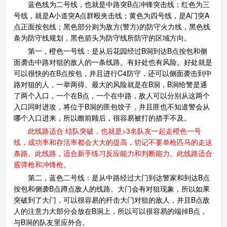
蓝色线为二号线，也就是中路突B点冲锋突击线；红色为三
号线，就是A小道突A点群殴夹击线；黄色为四号线，是A门突A
点正面按包线；黑色部分则为敌方(警方)的防守火力线，黑色线
条为防守线规划，黑色箭头为防守线所防守的区域方向。
第一，橙色一号线：是从后花园经过B洞到达B点按包和侧
面袭击中路对狙的敌人的一条线路。有好处也有风险。好处就是
可以很快的在B点按包，并且进行C4防守，还可以侧面袭击到中
路对狙的人，一举两得。最大的风险就是在B洞，B洞给警是通
了两个入口，一个在B点，一个在中路，敌人可以分别从这两个
入口同时进攻，将位于B洞的匪包饺子，并且匪也不知道警会从
哪个入口进来，所以瞻前顾后，很容易被打的措手不及。
此线路适合 结队突破，也就是>3名队友一起走橙色一号
线，成功率和存活率都会大大的提高，切记不要单枪匹马的走这
条路。此线路，适合新手练习反应能力和判断能力。此线路适合
霰弹枪和冲锋枪。
第二，蓝色二号线：是从中路经过大门到达警家和到达B点
按包和侧袭B点蹲点敌人的线路。大门会有对狙现象，所以如果
突破到了大门，可以很容易的歼击大门对狙的敌人，并且B点敌
人的注意力大部分会放在B洞上，所以可以很容易的端掉B点，
与B洞的队友里应外合。