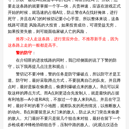
要走这条路的就要掌握一个字—快，兵贵神速，应该在游戏正式
开始的时候，就迅速的占领A坑，防止警在A点找好掩体，进行
死守，并且在A门的时候切记要小心手雷。所以整体来说，这条
线路可谓是 风险高的大投资，如果投资成功，可谓受益无穷，
如果投资失败，则可能面临家破人亡的风险，
推荐:>2人走这条路，进行里应外合。不推荐新手走，因为
这条路上走的一般都是高手。
警的防守
：
在介绍匪的进攻线路的同时，我已经侧面的说了下警的防
守，以下我再提几点注意和观点：
警切记不要冲锋，警的任务是防守爆破点，所以防守才是王
道。防守时，最好采取蹲点方式，不要脱离自己的队友。并且蹲
点时，最好是躲在偷袭点，偷袭到爆破点来的敌人。B点可以采
取这样的蹲点方式。而A点则更适合先发制人，就是最快的占据
有利地形—A小道和A坑，不放过一个敌人来到A点。并且在守卫
时，最好不时的看下小地图，观察队友的死伤情况，以推断敌人
的动向。B点则要留意从大门来的敌人，防止从大门突击来偷袭
的敌人。大门最好不要只是留几个狙击来对狙，最好在留下一个
步枪或者冲锋枪协助狙击手，压制中路的敌人。(此观点仅适合