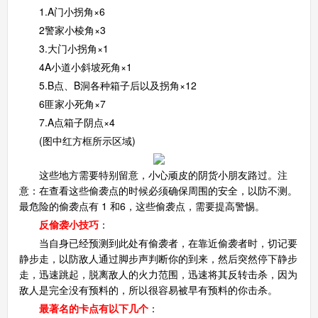
1.A门小拐角×6
2警家小棱角×3
生死狙击手机版
3.大门小拐角×1
搜
手
4A小道小斜坡死角×1
5.B点、B洞各种箱子后以及拐角×12
6匪家小死角×7
7.A点箱子阴点×4
(图中红方框所示区域)
这些地方需要特别留意，小心顽皮的阴货小朋友路过。注
意：在查看这些偷袭点的时候必须确保周围的安全，以防不测。
最危险的偷袭点有 1 和6，这些偷袭点，需要提高警惕。
反偷袭小技巧
：
当自身已经预测到此处有偷袭者，在靠近偷袭者时，切记要
静步走，以防敌人通过脚步声判断你的到来，然后突然停下静步
走，迅速跳起，脱离敌人的火力范围，迅速将其反转击杀，因为
敌人是完全没有预料的，所以很容易被早有预料的你击杀。
最著名的卡点有以下几个
：