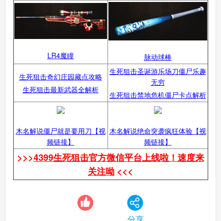
LR4魔瞳
脉动球棒
生死狙击圣诞游乐场刀僵尸乐趣
生死狙击奇幻庄园藏点攻略
无穷
生死狙击最新武器全解析
生死狙击禁地危机僵尸卡点解析
木名解说僵尸就是要用刀【视
木名解说绝命突袭疯狂体验【视
频链接】
频链接】
>>>
4399生死狙击官方微信平台上线啦！速度来
关注呦
<<<
分享