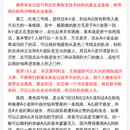
推荐有走位技巧和近距离射击技术好的玩家走这条路，推荐
用步枪和冲锋枪走这条路。
第三，红色三号线，是经过A小道，到达A点按包和突入敌
方后方的一条线路。其中，最困难的敌方无异于A小道那一段，
A小道左右宽距狭小，走位起来非常困难，基本就是拼个你死我
活，基本警2个人就可以一夫当关，万夫莫开。但从A小道走如
果成功的了的话，可以很好地援助从蓝色二号线走的队友，轻松
的击杀掉正在和A大道队友交火的敌人。而且A小道可谓是长江
天堑，近可阻击从中路进攻大门和从B洞到大门的敌人，远也可
以很好地将进攻敌人拒之门外。
推荐>3人走，并且要同时走，互相援助可以大大的增加成功
几率。不推荐扫射爆头和走位技术不好的人走。我个人整体也不
推荐走这条路。要走的话，切忌第一个冲在最前面，很容易当炮
灰的，可以让队友走在你前面，然后轻松的捡人头。
第四，黄色四号线，是从A门经过A坑过A大道到达A点按包
和偷袭A小道和中路对狙和警家的一条线路。A点易守难攻，并
且A大道距离比较长，所以很容易遭到A点警的远程攻击，如果
可以占据A点并且按包防守的话，简直可以说是无懈可击。但一
般可以顺利的攻破A点的基本寥寥无几，因为警很重视A点的防
守，所以一般在A坑就会早早的屯兵，将匪挡在A门。所以，想