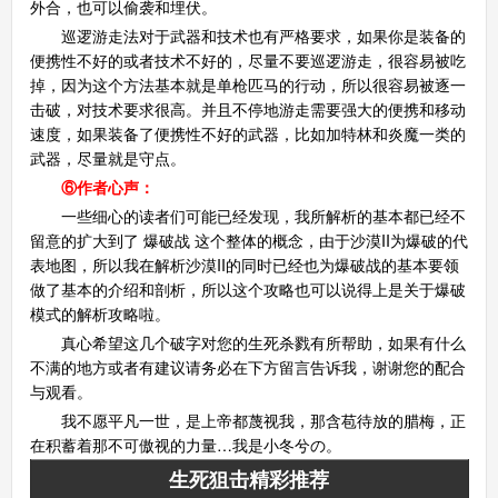
外合，也可以偷袭和埋伏。
巡逻游走法对于武器和技术也有严格要求，如果你是装备的
便携性不好的或者技术不好的，尽量不要巡逻游走，很容易被吃
掉，因为这个方法基本就是单枪匹马的行动，所以很容易被逐一
击破，对技术要求很高。并且不停地游走需要强大的便携和移动
速度，如果装备了便携性不好的武器，比如加特林和炎魔一类的
武器，尽量就是守点。
⑥作者心声：
一些细心的读者们可能已经发现，我所解析的基本都已经不
留意的扩大到了 爆破战 这个整体的概念，由于沙漠II为爆破的代
表地图，所以我在解析沙漠II的同时已经也为爆破战的基本要领
做了基本的介绍和剖析，所以这个攻略也可以说得上是关于爆破
模式的解析攻略啦。
真心希望这几个破字对您的生死杀戮有所帮助，如果有什么
不满的地方或者有建议请务必在下方留言告诉我，谢谢您的配合
与观看。
我不愿平凡一世，是上帝都蔑视我，那含苞待放的腊梅，正
在积蓄着那不可傲视的力量…我是小冬兮の。
生死狙击精彩推荐