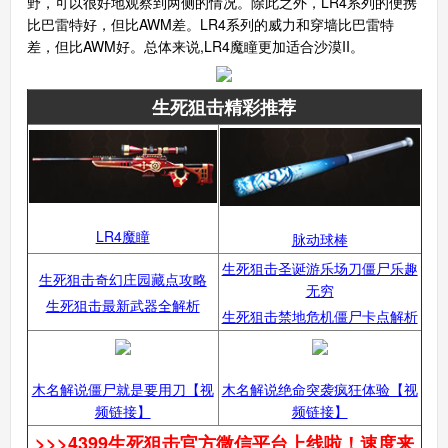
野，可以很好地观察到两侧的情况。除此之外，LR4系列的便携
比巴雷特好，但比AWM差。LR4系列的威力和穿墙比巴雷特
差，但比AWM好。总体来说,LR4魔瞳更加适合沙漠II。
生死狙击精彩推荐
LR4魔瞳
脉动球棒
生死狙击圣诞游乐场刀僵尸乐趣
生死狙击奇幻庄园藏点攻略
无穷
生死狙击最新武器全解析
生死狙击禁地危机僵尸卡点解析
木名解说僵尸就是要用刀【视
木名解说绝命突袭疯狂体验【视
频链接】
频链接】
>>>
4399生死狙击官方微信平台上线啦！速度来