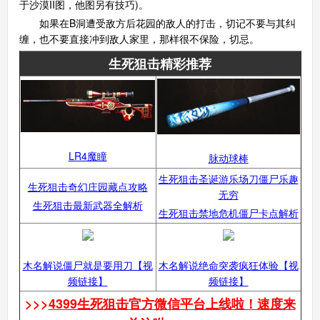
于沙漠II图，他图另有技巧)。
如果在B洞遭受敌方后花园的敌人的打击，切记不要与其纠
缠，也不要直接冲到敌人家里，那样很不保险，切忌。
生死狙击精彩推荐
索
游
LR4魔瞳
脉动球棒
生死狙击圣诞游乐场刀僵尸乐趣
生死狙击奇幻庄园藏点攻略
无穷
生死狙击最新武器全解析
生死狙击禁地危机僵尸卡点解析
木名解说僵尸就是要用刀【视
木名解说绝命突袭疯狂体验【视
频链接】
频链接】
>>>
4399生死狙击官方微信平台上线啦！速度来