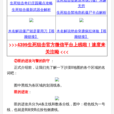
生死狙击奇幻庄园藏点攻略
无穷
生死狙击最新武器全解析
生死狙击禁地危机僵尸卡点解析
木名解说僵尸就是要用刀【视
木名解说绝命突袭疯狂体验【视
频链接】
频链接】
>>>
4399生死狙击官方微信平台上线啦！速度来
关注呦
<<<
②匪的进攻与警的防守
：
正式介绍前，让我们先了解一下沙漠II地图的各个区域的名
词吧：
图中黑线为各区域的划清线条。
匪的进攻
：
匪的进攻共分为4条主线和数条分线，图中：橙色线为一号
线，也就是B洞突B点按包侧袭线。