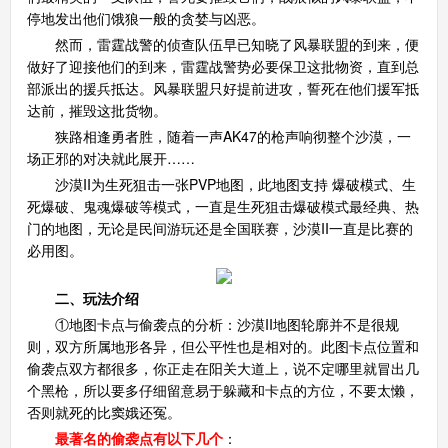
停地发出他们饿狼一般的贪婪与凶恶。
然而，雷霆战警的侦查队伍早已知晓了风暴联盟的到来，便
做好了迎接他们的到来，雷霆战警势必要保卫这批物资，直到总
部派出的援兵抵达。风暴联盟只好提前进攻，誓死在他们援军抵
达前，摧毁这批货物。
狭路相逢勇者胜，随着一声AK47的枪声响彻整个沙漠，一
场正邪的对决就此展开……
沙漠II为生死狙击一张PVP地图，此地图支持 爆破模式、生
死爆破、鬼魂爆破等模式，一直是生死狙击爆破模式最经典、热
门的地图，无论是民间游玩还是全国联赛，沙漠II一直是比赛的
必用图。
二、玩法介绍
①地图卡点与偷袭点的分析：沙漠II地图轮廓并不是很规
则，双方所属地形各异，但公平性也是相对的。此图卡点位置和
偷袭点双方都很多，你正走在阳关大道上，说不定哪里就冒出几
个黑枪，所以要多仔细留意易于躲藏和卡点的方位，不要太懒，
否则就死的比窦娥还冤。
最著名的偷袭点有以下几个
：