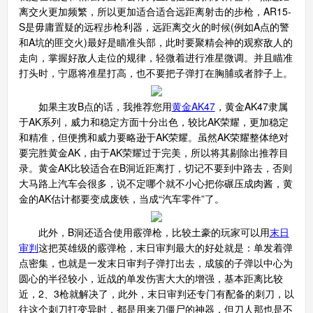
离交火更加频繁，所以更加适合适合远距离射击的步枪，AR15-
S是毋庸置疑的远程步枪利器，远距离交火的时候(例如A点的警
和A坑的匪交火)最好是瞄准头部，此时要聚精会神的观察敌人的
走向，掌握好敌人走位的规律，轻微着进行准星微调。并且瞄准
打头时，宁愿将准星打高，也不要把子弹打在胸脯或者脖子上。
如果主攻B点的话，我推荐您用
黄金AK47
，黄金AK47隶属
于AK系列，威力和稳定方面十分出色，较比AK荣耀，更加稳定
和精准，但便携和威力要略逊于AK荣耀。虽然AK荣耀整体绝对
要完胜黄金AK，由于AK荣耀过于完美，所以将其剔除出推荐目
录。黄金AK比较适合在B洞近距离打，切记不要到中路去，否则
大马路上汽车会很多，说不定哪个就不小心把你碾压成肉酱，黄
金的AK估计都要变成废铁，当成“汽车零件”了。
此外，B洞还适合使用霰弹枪，比较土豪的玩家可以用
末日
审判
这把英雄级的霰弹枪，末日审判最大的好处就是：单发着弹
点密集，也就是一发末日审判子弹打出去，成簇的子弹以中心为
圆心的半径较小，近战的单发伤害大大的增强，基本距离比较
近，2、3枪就解决了，此外，末日审判还专门有配备的刺刀，以
往这个刺刀打变异时，都是用来刀僵尸的神器，但刀人那也是不