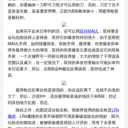
赖的，但要确保一刀即可刀死才可以用刺刀，否则，刀空了岂不
是装逼失败，装逼遭雷劈啊。正因为B洞整体狭小，用霰弹枪那
是极好的。
如果买不起末日审判的话，还可以用
双
持MAUL
，双持要是
会玩也能说得上是神器，双持它的爆发性特别强大，由于是两把
MAUL齐用，如同猎魔双鱼。双枪齐用，载弹量、伤害爆发和单
弹夹载弹都大大的增强，双持的伤害爆发主要也就是在它的双枪
齐射，一个左键即可一同射出两促弹簇，大大的增加了子弹波及
范围以及威力，在一定情况下，双持的单发伤害输出可能比审判
末日还要大，所以，在B洞这种极近距离面前，双持也成了神
器。
霰弹枪近距离自然是很强的，但在远距离下，也就不自觉的
方了，所以，沙漠II中，适合霰弹枪装逼的地区只有B洞，切记
到其他地方乱跑，切忌。
除此之外，此图还适合狙击枪。我推荐使用的狙击枪是
LR4
魔瞳
，LR4魔瞳的全景开镜视野可谓是爆破战狙击的绝妙，因为
玩狙击的都知道，被侧面偷袭是很招人讨厌的，而有了全景视