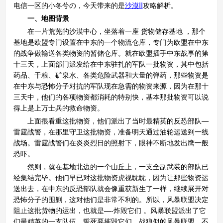
电信一区的小冬兮の，今天带来的是
沙漠II
攻略解析。
一、地图背景
在一片荒芜的沙漠中心，坐落着一座 货物储存基地 ，那个
基地是欧盟专门设置在中东的一个物流仓库，专门为欧盟在中东
的战争做输送各类物资的暂储仓库。就在欧盟插手中东战事的第
十三天，上面部门派发给在中东驻扎的军队一批物资，其中包括
药品、干粮、矿泉水、各类危险武器和大量的弹药，那些物资是
在中东与恐怖分子对抗的军队现在急需的物资来源，因为在那十
三天中，他们的各项物资都消耗的特别快，基本那批物资可以说
得上是上万士兵的救命物资。
上面很看重这批物资，他们派出了当时最精英的反恐部队—
雷霆战警，在那里守卫这批物资，准备明天通过油轮运送到一线
战场。雷霆战警们在炎炎烈日的照射下，眼神不断地发出鹰一般
恐吓。
然则，就在基地北边的一个山丘上，一支全副武装的部队已
经集结完毕。他们早已对这批物资虎视眈眈，因为让那些物资运
送出去，在中东的反恐部队就会像重获新生了一样，继续展开对
恐怖分子的围剿，这对他们是非常不利的。所以，风暴联盟决定
阻止这批货物的运出，也就是—-炸毁它们 。风暴联盟派出了它
们最精英的一支队伍，誓死要摧毁它们，战狼似的风暴联盟，不