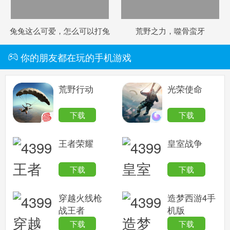
兔兔这么可爱，怎么可以打兔
荒野之力，噬骨蛮牙
兔！
你的朋友都在玩的手机游戏
荒野行动
光荣使命
下载
下载
王者荣耀
皇室战争
下载
下载
穿越火线枪
造梦西游4手
战王者
机版
下载
下载