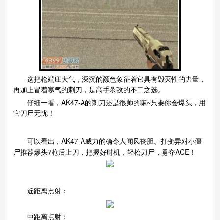
生死狙击手机版
搜
手
这把枪端庄大气，深沉的颜色象征着它具有毁灭性的力量，
再加上冒着寒气的刺刀，是高手杀敌的不二之选。
仔细一看，AK47-A的刺刀还是很帅的嘛~只要你会爆头，用
它刀尸无忧！
二、威力测试
可以看出，AK47-A威力的确令人闻风丧胆。打变异对小僵
尸推荐爆头7枪后上刀，把握好时机，轻松刀尸，勇夺ACE！
三、弹道测试
近距离点射：
中距离点射：