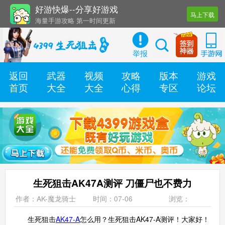
好游快爆--分享好游戏
马上下载
海量手游攻略 第一时间更新
还有几十款实用辅助工具
举报
返回
武器
视频
攻略
版本
游戏
首页
大全
大全
心得
专区
论坛
生死狙击AK47A测评 刀僵尸也不费力
作者：AK-魔龙骑士
时间：07-06
浏览：
生死狙击
AK47-A
怎么用？生死狙击AK47-A测评！大家好！