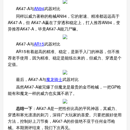
AK47-A与
AN94
武器对比
同样以威力著称的枪械AN94，它的射速、精准都远远高于
AK47-A，但 AK47-A赢在了穿透和稳定上，打人推荐AN94，变
异推荐AK47-A，毕竟AK47-A能刀尸嘛。
AK47-A与
AR15
武器对比
AR15有着超高的精准、稳定，是新手入门的神器，但不推
荐老手使用，因为精准、稳定是能练出来的，但威力、穿透是个
定值。
最后，AK47-A与
魔龙骑士
武器对比
虽然AK47-A被完爆了但魔龙是最贵的金币枪械，一把GP枪
能有和魔龙一样的威力也实属不易了。
总结一下
：AK47-A是一把性价比高的平民神器，其威力、
穿透和寒光凛凛的刺刀，深得广大玩家的喜爱。只要把握好使用
方法，控制好上刀节奏，AK47-A的价值绝不亚于任何金币枪
械。本期测评结束，我们下次再见。