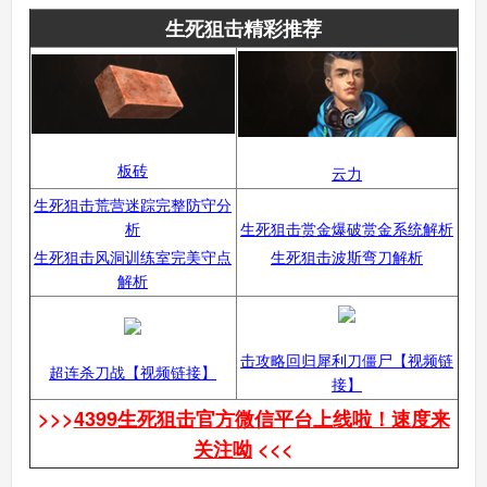
生死狙击精彩推荐
板砖
云力
生死狙击荒营迷踪完整防守分
析
生死狙击赏金爆破赏金系统解析
生死狙击风洞训练室完美守点
生死狙击波斯弯刀解析
解析
击攻略回归犀利刀僵尸【视频链
超连杀刀战【视频链接】
接】
>>>
4399生死狙击官方微信平台上线啦！速度来
关注呦
<<<