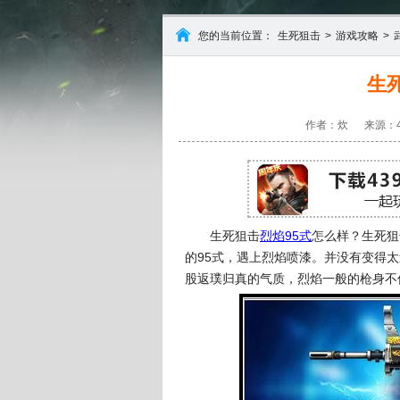
您的当前位置：
生死狙击
>
游戏攻略
>
生
作者：炊
来源：4
生死狙击
烈焰95式
怎么样？生死狙
的95式，遇上烈焰喷漆。并没有变得
股返璞归真的气质，烈焰一般的枪身不