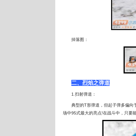
掉落图：
二、烈焰之弹道
1.扫射弹道：
典型的T形弹道，但起子弹多偏向于
场中95式最大的亮点!在战斗中，只