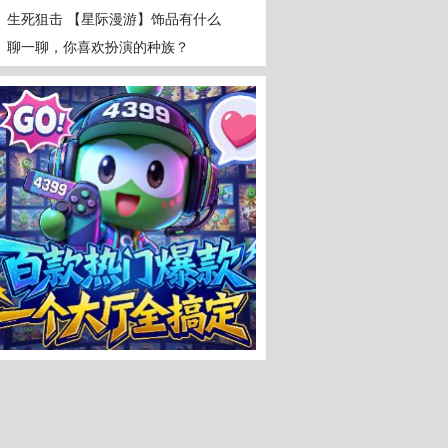
生死狙击 【星际漫游】饰品有什么
效果？
聊一聊，你喜欢扮演的种族？
狙击
精美
最新
手绘