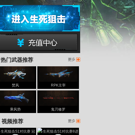
399生死狙击
热门武器推荐
生死狙击充值中心
焚风
RPK主宰
生死
乘风势
鬼刃修罗
视频推荐