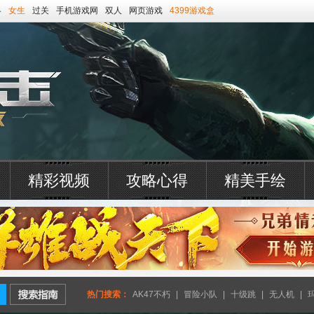
略
女生
过关
手机游戏网
双人
网页游戏
4399游戏盒
精彩视频
攻略心得
精美手绘
热门搜索：
AK47不朽
|
冒险小队
|
十级跳
|
无人机
|