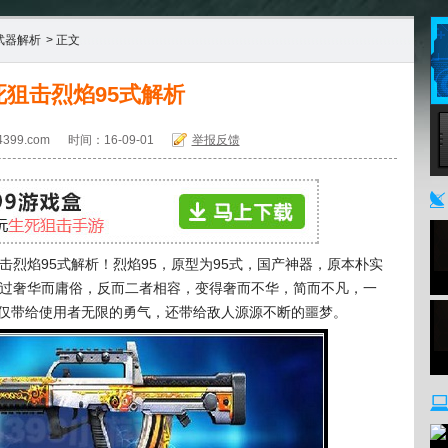
武器解析
> 正文
死狙击烈焰95式解析
399.com
时间：16-09-01
举报反馈
4
击烈焰95式解析！烈焰95，原型为95式，国产神器，原本朴实
太过奢华而庸俗，反而二者相容，变得奢而不华，简而不凡，一
仅带给使用者无限的勇气，还带给敌人源源不断的噩梦。