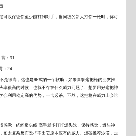
击!
可以保证你至少能打到对手，当同级的新人打你一枪时，你可
 背：31
背：24
是很高，这也是95式的一个软肋，如果喜欢这把枪的朋友推
头率很高的时候，也就不存在什么威力问题了。想要用好这把神
学会利用稳定高的优势，一击必杀。不然，这把枪在威力上会吃
感觉，练练爆头线;高手就多打打爆头战，保持感觉，爆头神
，图太复杂反而发挥不出它原本应有的威力。爆破推荐沙漠，走