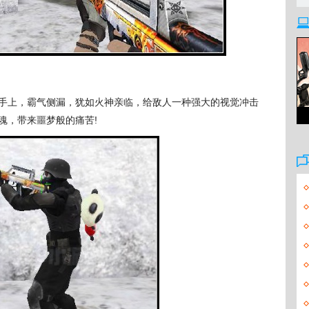
上，霸气侧漏，犹如火神亲临，给敌人一种强大的视觉冲击
魂，带来噩梦般的痛苦!