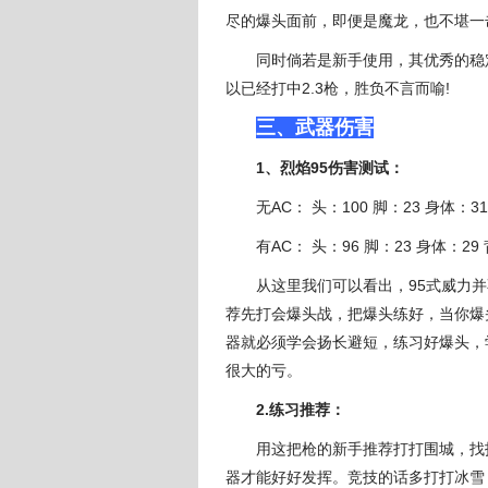
尽的爆头面前，即便是魔龙，也不堪一
同时倘若是新手使用，其优秀的稳定
以已经打中2.3枪，胜负不言而喻!
三、武器伤害
1、烈焰95伤害测试：
无AC： 头：100 脚：23 身体：31
有AC： 头：96 脚：23 身体：29 
从这里我们可以看出，95式威力并不
荐先打会爆头战，把爆头练好，当你爆
器就必须学会扬长避短，练习好爆头，
很大的亏。
2.练习推荐：
用这把枪的新手推荐打打围城，找找
器才能好好发挥。竞技的话多打打冰雪