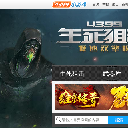
首页
举报
射击
策
生死狙击
武器库
4399生死狙击