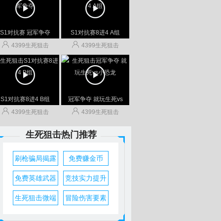
狙击
生死
S1对抗赛 冠军争夺
S1对抗赛8进4 A组
4399生死狙击
4399生死狙击
S1对抗赛8进4 B组
冠军争夺 就玩生死vs
4399生死狙击
4399生死狙击
武器
狙击
生死狙击热门推荐
刷枪骗局揭露
免费赚金币
免费英雄武器
竞技实力提升
生死狙击微端
冒险伤害要素
大全
视频