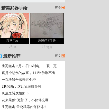
精美武器手绘
生死
瑞秋手绘
裂隙行者手绘
lh
地瓜
最新推荐
生死狙击 2月25日16时电一、双一更
新维护公告！
真是个悲伤的故事，111张券刷不出
蛮牙皮肤
生死
狙击
一百块钱合出来五个橙
2折紫晶，这让我很难办啊
凤凰之翼属性如下
花束果然“便宜”了，小伙伴充啊
生死狙击 雷鸣武器如何获得？