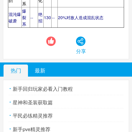
韵
化
系
爆
混沌爆
绝
裂
--
130
--
20%对敌人造成混乱状态
西普大陆手机版
破袭
招
搜
手
系
分享
热门
最新
新手回归玩家必看入门教程
星神和圣装获取篇
平民必练精灵推荐
新手pve精灵推荐