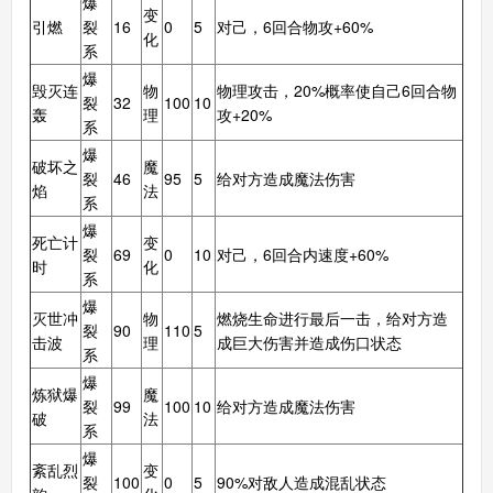
爆
变
引燃
裂
16
0
5
对己，6回合物攻+60%
化
系
爆
毁灭连
物
物理攻击，20%概率使自己6回合物
裂
32
100
10
轰
理
攻+20%
系
爆
破坏之
魔
裂
46
95
5
给对方造成魔法伤害
焰
法
系
爆
死亡计
变
裂
69
0
10
对己，6回合内速度+60%
时
化
系
爆
灭世冲
物
燃烧生命进行最后一击，给对方造
裂
90
110
5
击波
理
成巨大伤害并造成伤口状态
系
爆
炼狱爆
魔
裂
99
100
10
给对方造成魔法伤害
破
法
系
爆
紊乱烈
变
裂
100
0
5
90%对敌人造成混乱状态