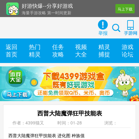
好游快爆--分享好游戏
马上下载
海量手游攻略 第一时间更新
还有几十款实用辅助工具
举报
返回
热门
任务
视频
精灵
游戏
首页
精灵
攻略
大全
捕捉
论坛
西普大陆魔弹狂甲技能表
作者：4399猫又
时间：01-28
浏览：
西普大陆魔弹狂甲技能表 进化图 种族值