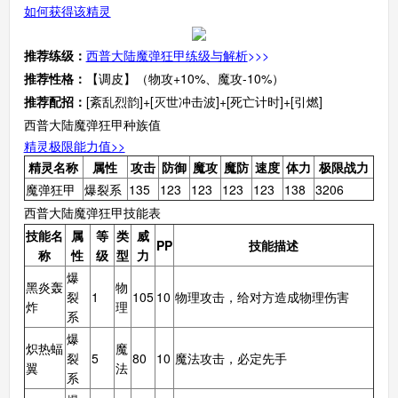
如何获得该精灵
推荐练级：
西普大陆魔弹狂甲练级与解析
>>>
推荐性格：
【调皮】（物攻+10%、魔攻-10%）
推荐配招：
[紊乱烈韵]+[灭世冲击波]+[死亡计时]+[引燃]
西普大陆魔弹狂甲种族值
精灵极限能力值>>
精灵名称
属性
攻击
防御
魔攻
魔防
速度
体力
极限战力
魔弹狂甲
爆裂系
135
123
123
123
123
138
3206
西普大陆魔弹狂甲技能表
技能名
属
等
类
威
PP
技能描述
称
性
级
型
力
爆
黑炎轰
物
裂
1
105
10
物理攻击，给对方造成物理伤害
炸
理
系
爆
炽热蝠
魔
裂
5
80
10
魔法攻击，必定先手
翼
法
系