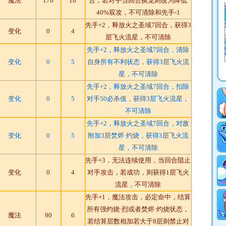
魔法
170
10
合，若对手当回合换宠则改为降低
40%双攻，不可清除和先手-1
先手+2，释放火之圣域7回合，获得3
变化
0
4
层飞火流星，不可清除
先手+2，释放火之圣域7回合，清除
变化
0
5
自身所有不利状态，获得3层飞火流
星，不可清除
先手+2，释放火之圣域7回合，扣除
变化
0
5
对手50必杀值，获得3层飞火流星，
不可清除
先手+2，释放火之圣域7回合，对敌
变化
0
5
附加3层焚烬·灼烧，获得3层飞火流
星，不可清除
先手+3，无法连续使用，当回合阻止
变化
0
4
对手攻击，若成功，则获得1层飞火
流星，不可清除
先手+1，魔法攻击，必定命中，结算
所有强灼烧·烈或者焚烬·灼烧状态，
魔法
90
6
若结算层数相加若大于8层则禁止对