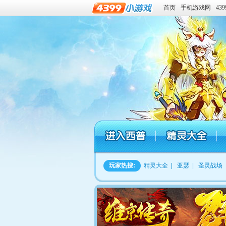
首页
手机游戏网
43
玩家热搜:
精灵大全
|
亚瑟
|
圣灵战场