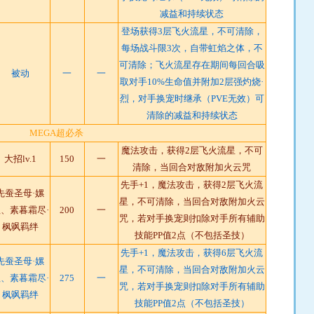
减益和持续状态
登场获得3层飞火流星，不可清除，
每场战斗限3次，自带虹焰之体，不
可清除；飞火流星存在期间每回合吸
被动
一
一
取对手10%生命值并附加2层强灼烧·
烈，对手换宠时继承（PVE无效）可
清除的减益和持续状态
MEGA超必杀
魔法攻击，获得2层飞火流星，不可
大招lv.1
150
一
清除，当回合对敌附加火云咒
先手+1，魔法攻击，获得2层飞火流
先蚕圣母·嫘
星，不可清除，当回合对敌附加火云
、素暮霜尽·
200
一
咒，若对手换宠则扣除对手所有辅助
枫飒
羁绊
技能PP值2点（不包括圣技）
先手+1，魔法攻击，获得6层飞火流
先蚕圣母·嫘
星，不可清除，当回合对敌附加火云
、素暮霜尽·
275
一
咒，若对手换宠则扣除对手所有辅助
枫飒羁绊
技能PP值2点（不包括圣技）