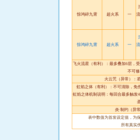
惊鸿碎九霄
超火系
一
流
惊鸿碎九霄
超火系
一
流
飞火流星（有利）：最多叠加6层，受
不可修
火云咒（异常）：
虹焰之体（有利）：不可清除，免伤
虹焰之体机制说明：每回合最多触发
炎·制约（异
表中数值为首发设定值，为
所有真实