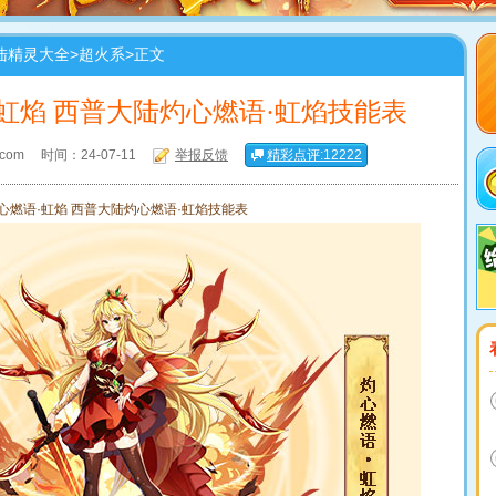
陆精灵大全
>
超火系
>正文
虹焰 西普大陆灼心燃语·虹焰技能表
com
时间：24-07-11
举报反馈
精彩点评:12222
心燃语·虹焰 西普大陆灼心燃语·虹焰技能表