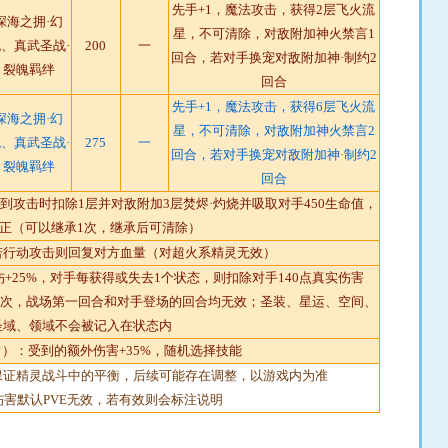
先手+1，魔法攻击，获得2层飞火流
深海之拥·幻
星，不可清除，对敌附加神火禁言1
、真武圣战·
200
一
回合，若对手换宠对敌附加神·制约2
裂魄羁绊
回合
先手+1，魔法攻击，获得6层飞火流
深海之拥·幻
星，不可清除，对敌附加神火禁言2
、真武圣战·
275
一
回合，若对手换宠对敌附加神·制约2
裂魄羁绊
回合
到攻击时扣除1层并对敌附加3层焚烬·灼烧并吸取对手450生命值，
正（可以继承1次，继承后可清除）
若行动攻击则回复对方血量（对超火系精灵无效）
+25%，对手每获得或失去1个状态，则扣除对手140点真实伤害
4次，战场第一回合和对手登场的回合均无效；圣装、星运、空间、
圣域、领域不会被记入在状态内
常）：受到的额外伤害+35%，随机选择技能
保证精灵战斗中的平衡，后续可能存在调整，以游戏内为准
伤害默认PVE无效，若有效则会标注说明