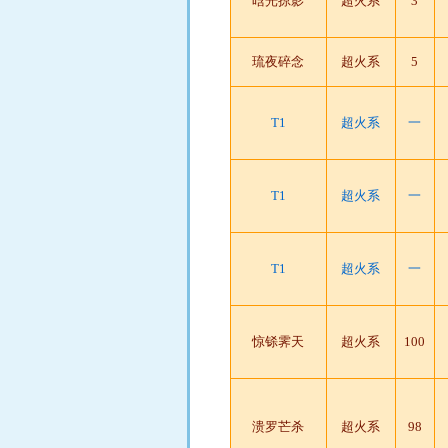
晗光掠影
超火系
3
琉夜碎念
超火系
5
T1
超火系
一
T1
超火系
一
T1
超火系
一
惊铩霁天
超火系
100
溃罗芒杀
超火系
98