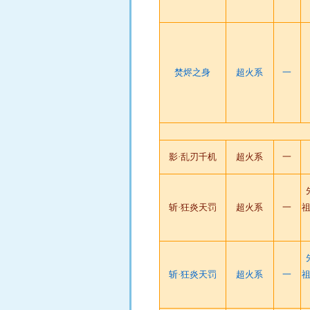
焚烬之身
超火系
一
影·乱刃千机
超火系
一
斩·狂炎天罚
超火系
一
祖
斩·狂炎天罚
超火系
一
祖