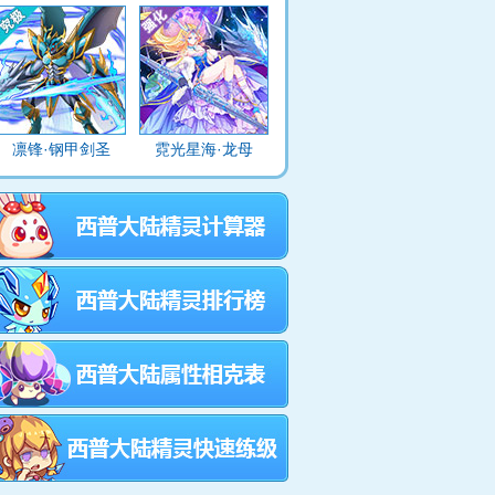
凛锋·钢甲剑圣
霓光星海·龙母