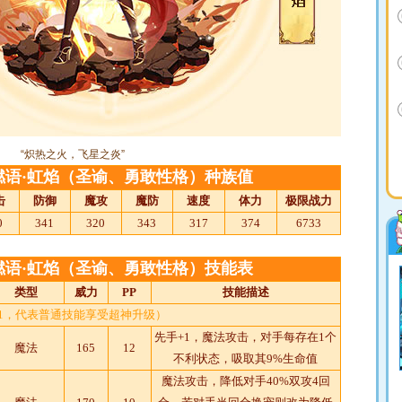
“炽热之火，飞星之炎”
燃语·虹焰（圣谕、勇敢性格）种族值
击
防御
魔攻
魔防
速度
体力
极限战力
0
341
320
343
317
374
6733
燃语·虹焰（圣谕、勇敢性格）技能表
类型
威力
PP
技能描述
T1，代表普通技能享受超神升级）
先手+1，魔法攻击，对手每存在1个
魔法
165
12
不利状态，吸取其9%生命值
魔法攻击，降低对手40%双攻4回