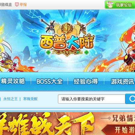
99游戏盒
举报
|
永恒之王
|
寒魄觉醒