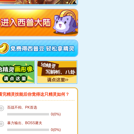
看完精灵技能后你觉得这只精灵如何？
百战不殆、PK首选
0(0%)
暴力输出、BOSS屠夫
0(0%)