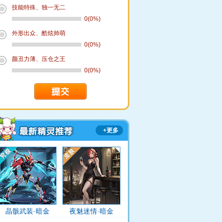
技能特殊、独一无二
0(0%)
外形出众、酷炫帅萌
0(0%)
颜丑力薄、压仓之王
0(0%)
+更多
晶骸武装·暗金
夜魅迷情·暗金