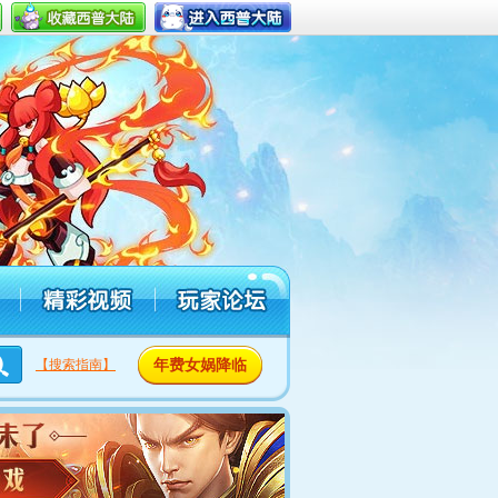
年费女娲降临
【搜索指南】