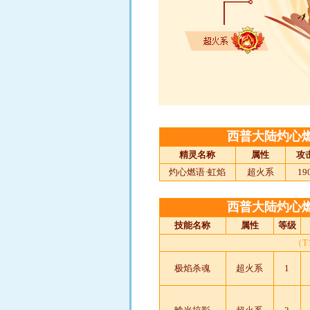
西普大陆灼心
精灵名称
属性
攻
灼心燃语·虹焰
超火系
19
西普大陆灼心
技能名称
属性
等级
（
极焰杀魂
超火系
1