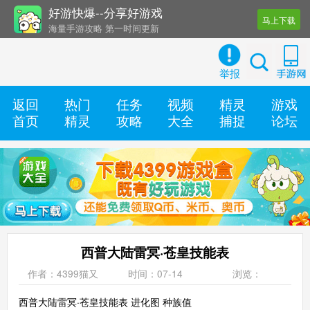
好游快爆--分享好游戏
马上下载
海量手游攻略 第一时间更新
还有几十款实用辅助工具
举报
返回
热门
任务
视频
精灵
游戏
首页
精灵
攻略
大全
捕捉
论坛
西普大陆雷冥·苍皇技能表
作者：4399猫又
时间：07-14
浏览：
西普大陆雷冥·苍皇技能表 进化图 种族值