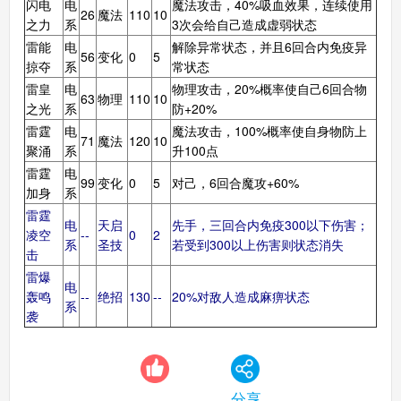
闪电
电
魔法攻击，40%吸血效果，连续使用
26
魔法
110
10
之力
系
3次会给自己造成虚弱状态
雷能
电
解除异常状态，并且6回合内免疫异
56
变化
0
5
掠夺
系
常状态
雷皇
电
物理攻击，20%概率使自己6回合物
63
物理
110
10
之光
系
防+20%
雷霆
电
魔法攻击，100%概率使自身物防上
71
魔法
120
10
聚涌
系
升100点
雷霆
电
99
变化
0
5
对己，6回合魔攻+60%
加身
系
雷霆
电
天启
先手，三回合内免疫300以下伤害；
凌空
--
0
2
系
圣技
若受到300以上伤害则状态消失
击
雷爆
电
轰鸣
--
绝招
130
--
20%对敌人造成麻痹状态
系
袭
分享