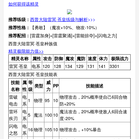
如何获得该精灵
推荐练级：
西普大陆雷冥·苍皇练级与解析
>>>
推荐性格：
【勇敢】（魔攻+10%、物攻-10%）
推荐配招：
[雷霆加身]+[雷霆聚涌]+[雷能掠夺]+[闪电之力]
西普大陆雷冥·苍皇种族值
精灵极限能力值>>
精灵名称
属性
攻击
防御
魔攻
魔防
速度
体力
极限战力
雷冥·苍皇
电系
120
128
134
129
131
141
3301
西普大陆雷冥·苍皇技能表
技能
属
等
威
类型
PP
技能描述
名称
性
级
力
雷破
电
物理攻击，20%概率使自己6回合物
1
物理
95
10
电击
系
防+20%
雷环
电
魔法攻击，20%概率使敌人6回合速
5
魔法
100
10
疾刃
系
度-20%
闪电
电
16
物理
105
10
物理攻击，+10%暴击
之怒
系