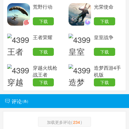
荒野行动
光荣使命
下载
下载
王者荣耀
皇室战争
下载
下载
穿越火线枪
造梦西游4手
战王者
机版
下载
下载
评论
(
条)
加载更多评论(
234
)