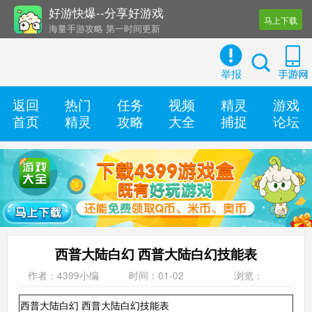
好游快爆--分享好游戏
马上下载
海量手游攻略 第一时间更新
还有几十款实用辅助工具
举报
返回
热门
任务
视频
精灵
游戏
首页
精灵
攻略
大全
捕捉
论坛
西普大陆白幻 西普大陆白幻技能表
作者：4399小编
时间：01-02
浏览：
西普大陆白幻 西普大陆白幻技能表