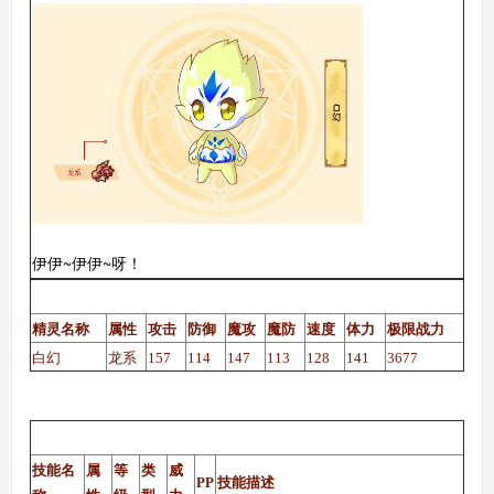
伊伊~伊伊~呀！
西普大陆白幻（调皮性格）种族值
精灵名称
属性
攻击
防御
魔攻
魔防
速度
体力
极限战力
白幻
龙系
157
114
147
113
128
141
3677
西普大陆白幻（调皮性格）技能表
技能名
属
等
类
威
PP
技能描述